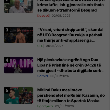
krime lufte, ish-gjenerali serb thotë
se dikush e tradhtoi në Beograd
Kosovë
02/08/2026
“Vrisni, vrisni shqiptarët”, skandal
në UFC Beograd: Buzukja u përball
me thirrje anti-shqiptare nga
tribunat
UFC
01/08/2026
Një pleskavicë e ngrënë nga Dua
Lipa në Prishtinë në orën 04:28 të
mëngjesit - dhe bota digjitale serbe
shpall gjendjen e luftës
Serbia
03/08/2026
Mirlind Daku mes lotëve
përshëndetet me Rubin Kazanin, do
të fitojë miliona te Spartak Moska
Ligat tjera
02/08/2026