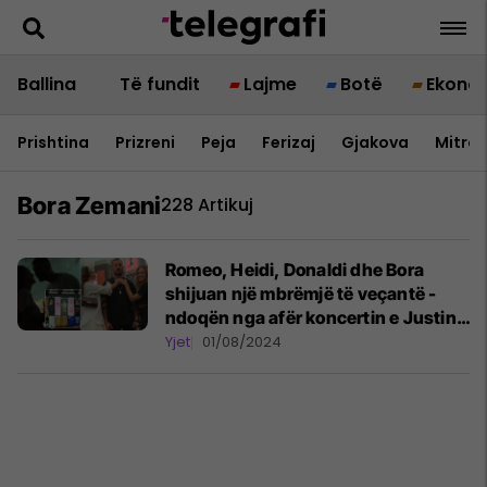
Ballina
Të fundit
Lajme
Botë
Ekono
Prishtina
Prizreni
Peja
Ferizaj
Gjakova
Mitrov
Bora Zemani
228 Artikuj
Romeo, Heidi, Donaldi dhe Bora
shijuan një mbrëmjë të veçantë -
ndoqën nga afër koncertin e Justin
Timberlake në Berlin
Yjet
01/08/2024