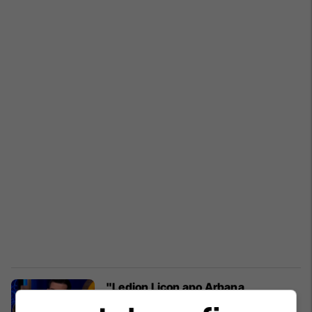
"Ledion Liçon apo Arbana
Osmanin?" - Arbër Hajdari habit me