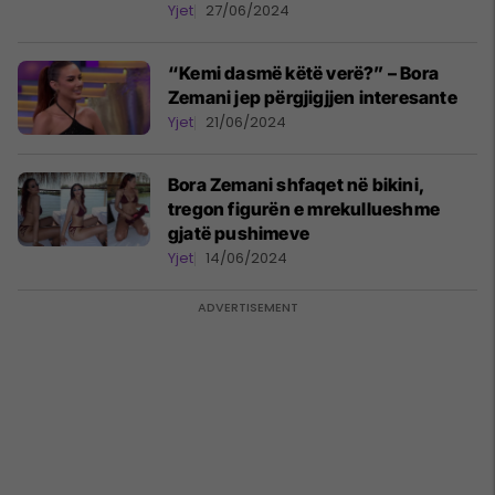
Yjet
27/06/2024
“Kemi dasmë këtë verë?” – Bora
Zemani jep përgjigjjen interesante
Yjet
21/06/2024
Bora Zemani shfaqet në bikini,
tregon figurën e mrekullueshme
gjatë pushimeve
Yjet
14/06/2024