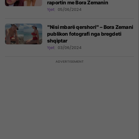
raportin me Bora Zemanin
Yjet
05/06/2024
"Nisi mbarë qershori" – Bora Zemani
publikon fotografi nga bregdeti
shqiptar
Yjet
03/06/2024