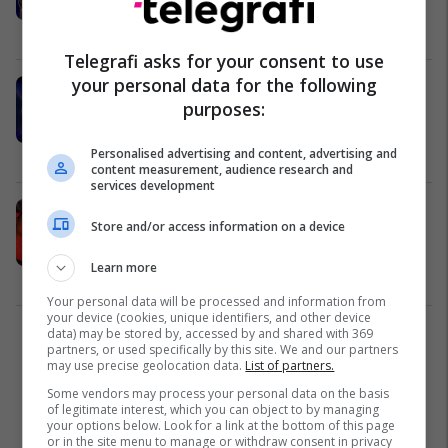
zgjedhjen e tij
Yjet
01/06/2024
Telegrafi asks for your consent to use
your personal data for the following
"Cilën nga opinionistet do ta
purposes:
zgjidhje përsëri?" - Arbër Hajdari
befason me përgjigjjen
Yjet
01/06/2024
Personalised advertising and content, advertising and
content measurement, audience research and
services development
Hatërmbetje me produksionin? -
Store and/or access information on a device
Vëllezërit Veshaj mungojnë në
festën pas spektaklit
Learn more
Yjet
28/05/2024
Your personal data will be processed and information from
your device (cookies, unique identifiers, and other device
data) may be stored by, accessed by and shared with 369
2
partners, or used specifically by this site. We and our partners
may use precise geolocation data.
List of partners.
Some vendors may process your personal data on the basis
of legitimate interest, which you can object to by managing
your options below. Look for a link at the bottom of this page
or in the site menu to manage or withdraw consent in privacy