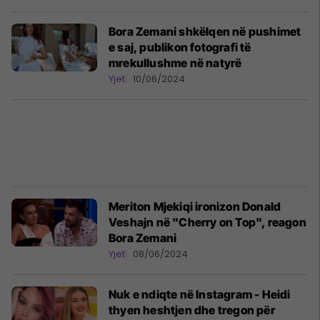
Bora Zemani shkëlqen në pushimet
e saj, publikon fotografi të
mrekullushme në natyrë
Yjet
10/06/2024
Meriton Mjekiqi ironizon Donald
Veshajn në "Cherry on Top", reagon
Bora Zemani
Yjet
08/06/2024
Nuk e ndiqte në Instagram - Heidi
thyen heshtjen dhe tregon për