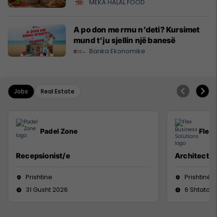
MEKA HALAL FOOD
A po don me rrnu n’deti? Kursimet
mund t’ju sjellin një banesë
Banka Ekonomike
Jobs
Real Estate
Padel Zone
Flex 
Recepsionist/e
Architect
Prishtine
Prishtinë
31 Gusht 2026
6 Shtator 