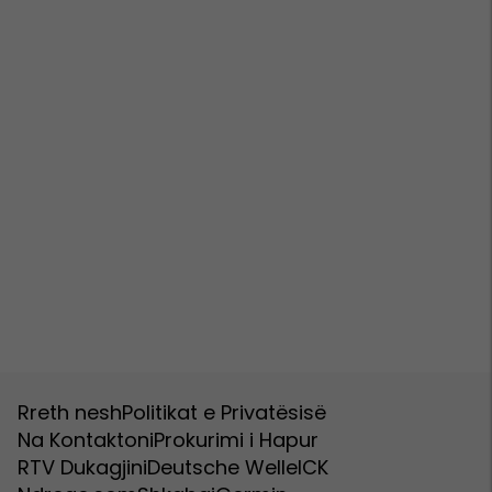
Rreth nesh
Politikat e Privatësisë
Na Kontaktoni
Prokurimi i Hapur
RTV Dukagjini
Deutsche Welle
ICK