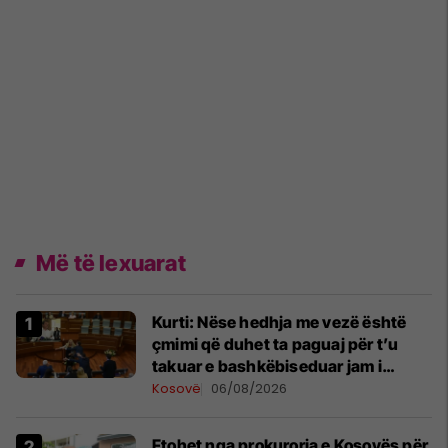
Më të lexuarat
Kurti: Nëse hedhja me vezë është
çmimi që duhet ta paguaj për t’u
takuar e bashkëbiseduar jam i
lumtur ta bëj këtë
Kosovë
06/08/2026
Ftohet nga prokuroria e Kosovës për