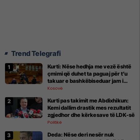
Trend Telegrafi
Kurti: Nëse hedhja me vezë është
çmimi që duhet ta paguaj për t’u
takuar e bashkëbiseduar jam i
lumtur ta bëj këtë
Kosovë
Kurti pas takimit me Abdixhikun:
Kemi dallim drastik mes rezultatit
zgjedhor dhe kërkesave të LDK-së
Politikë
Deda: Nëse deri nesër nuk