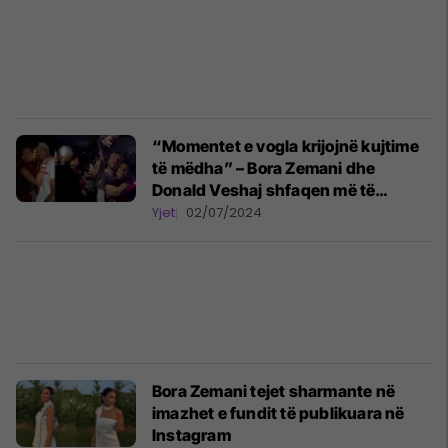
“Momentet e vogla krijojnë kujtime
të mëdha” – Bora Zemani dhe
Donald Veshaj shfaqen më të
dashuruar se kurrë
Yjet
02/07/2024
Bora Zemani tejet sharmante në
imazhet e fundit të publikuara në
Instagram