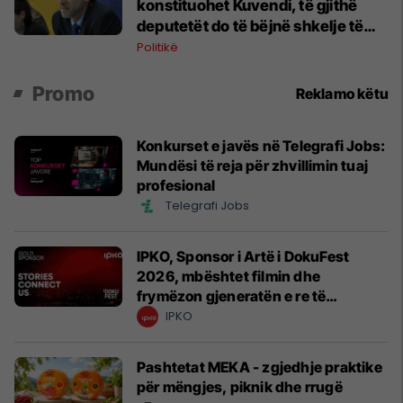
konstituohet Kuvendi, të gjithë
deputetët do të bëjnë shkelje të
rëndë kushtetuese
Politikë
Promo
Reklamo këtu
Konkurset e javës në Telegrafi Jobs:
Mundësi të reja për zhvillimin tuaj
profesional
Telegrafi Jobs
IPKO, Sponsor i Artë i DokuFest
2026, mbështet filmin dhe
frymëzon gjeneratën e re të
krijuesve
IPKO
Pashtetat MEKA - zgjedhje praktike
për mëngjes, piknik dhe rrugë