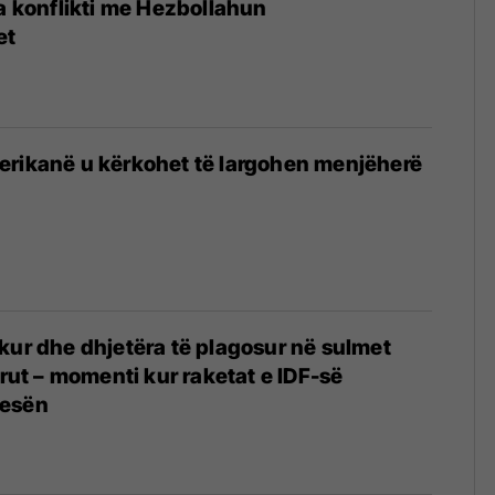
sa konflikti me Hezbollahun
et
erikanë u kërkohet të largohen menjëherë
kur dhe dhjetëra të plagosur në sulmet
jrut – momenti kur raketat e IDF-së
tesën