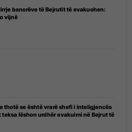
hirrje banorëve të Bejrutit të evakuohen:
o vijnë
te thotë se është vrarë shefi i inteligjencës
 teksa lëshon urdhër evakuimi në Bejrut të