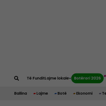
Të Fundit
Lajme lokale
Botërori 2026
Ballina
Lajme
Botë
Ekonomi
T