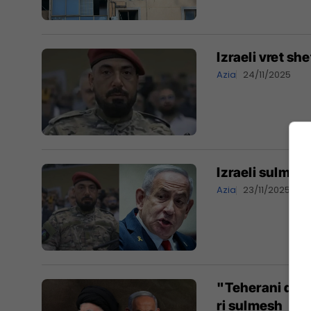
Izraeli vret sh
Azia
24/11/2025
Izraeli sulmon
Azia
23/11/2025
"Teherani do të
ri sulmesh