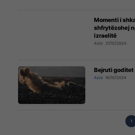
Momenti i shka
shfrytëzohej n
izraelitë
Azia
21/10/2024
Bejruti goditet
Azia
19/10/2024
1