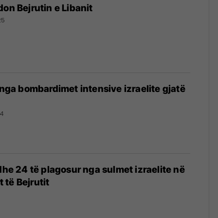
don Bejrutin e Libanit
25
t nga bombardimet intensive izraelite gjatë
24
dhe 24 të plagosur nga sulmet izraelite në
t të Bejrutit