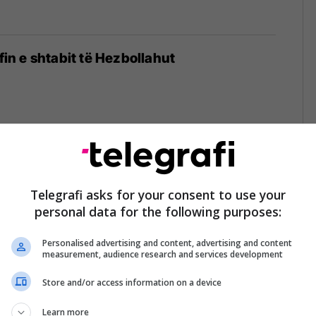
efin e shtabit të Hezbollahut
 Bejrutin, shënjestron shefin e Hezbollahut
Telegrafi asks for your consent to use your
personal data for the following purposes:
Personalised advertising and content, advertising and content
measurement, audience research and services development
Store and/or access information on a device
 bëhet Bejrut", Izraeli njofton një raund të
Learn more