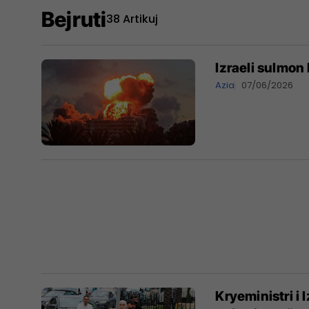
Bejruti
38 Artikuj
Izraeli sulmon 
Azia
07/06/2026
Kryeministri i 