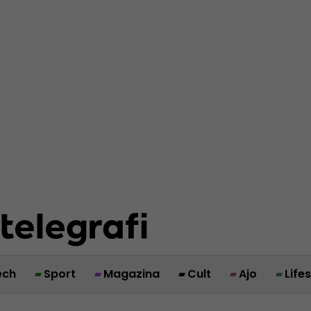
ech
Sport
Magazina
Cult
Ajo
Life