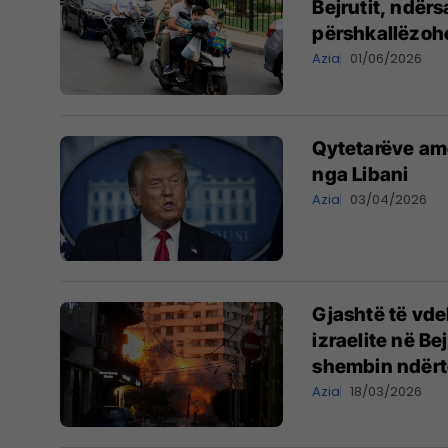
Bejrutit, ndër
përshkallëzoh
Azia
01/06/2026
Qytetarëve am
nga Libani
Azia
03/04/2026
Gjashtë të vde
izraelite në Be
shembin ndër
Azia
18/03/2026