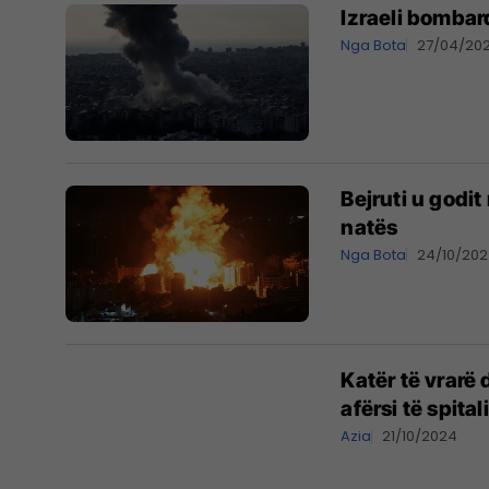
Izraeli bombar
Nga Bota
27/04/20
Bejruti u godi
natës
Nga Bota
24/10/20
Katër të vrarë 
afërsi të spitali
Azia
21/10/2024