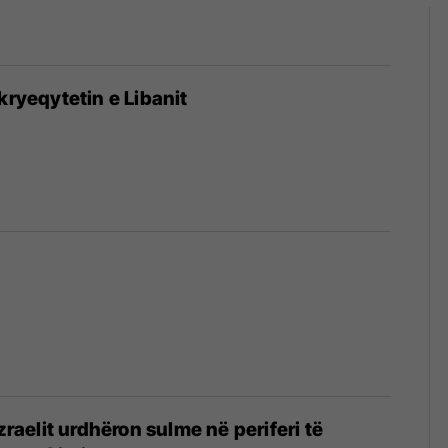
kryeqytetin e Libanit
Izraelit urdhëron sulme në periferi të