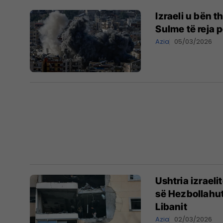
Izraeli u bën t
Sulme të reja p
Azia
05/03/2026
Ushtria izraeli
së Hezbollahut
Libanit
Azia
02/03/2026