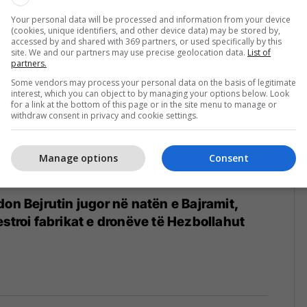
Your personal data will be processed and information from your device
(cookies, unique identifiers, and other device data) may be stored by,
accessed by and shared with 369 partners, or used specifically by this
site. We and our partners may use precise geolocation data.
List of
partners.
Some vendors may process your personal data on the basis of legitimate
interest, which you can object to by managing your options below. Look
for a link at the bottom of this page or in the site menu to manage or
withdraw consent in privacy and cookie settings.
Manage options
Consent
don Bejrutin jugor në natën e Bajramit,
estroi fabrikat e dronëve të Hezbollahut