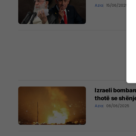
Azia
15/06/2025
Izraeli bombar
thotë se shënj
Azia
06/06/2025