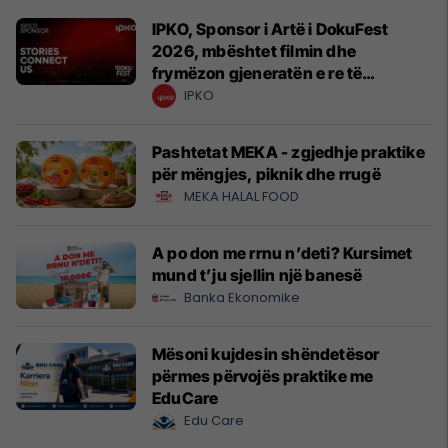
IPKO, Sponsor i Artë i DokuFest
2026, mbështet filmin dhe
frymëzon gjeneratën e re të
krijuesve
IPKO
Pashtetat MEKA - zgjedhje praktike
për mëngjes, piknik dhe rrugë
MEKA HALAL FOOD
A po don me rrnu n’deti? Kursimet
mund t’ju sjellin një banesë
Banka Ekonomike
Mësoni kujdesin shëndetësor
përmes përvojës praktike me
EduCare
Edu Care