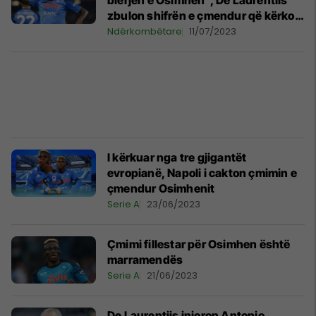
blerjen e Osimhen”, De Laurentiis
zbulon shifrën e çmendur që kërkon
për sulmuesin
Ndërkombëtare
11/07/2023
I kërkuar nga tre gjigantët
evropianë, Napoli i cakton çmimin e
çmendur Osimhenit
Serie A
23/06/2023
Çmimi fillestar për Osimhen është
marramendës
Serie A
21/06/2023
De Laurentiis injoron Antonio