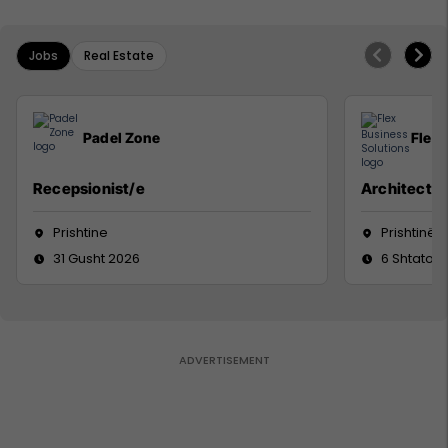
Jobs
Real Estate
Padel Zone
Flex 
Recepsionist/e
Architect
Prishtine
Prishtinë
31 Gusht 2026
6 Shtator 