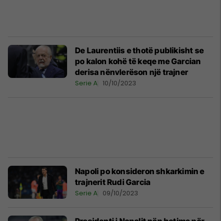
De Laurentiis e thotë publikisht se
po kalon kohë të keqe me Garcian
derisa nënvlerëson një trajner
Serie A
10/10/2023
Napoli po konsideron shkarkimin e
trajnerit Rudi Garcia
Serie A
09/10/2023