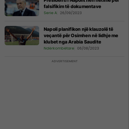
Presidenti i Napolit nën hetime për
falsifikim të dokumentave
Serie A
26/09/2023
Napoli planifikon një klauzolë të
veçantë për Osimhen në lidhje me
klubet nga Arabia Saudite
Ndërkombëtare
06/08/2023