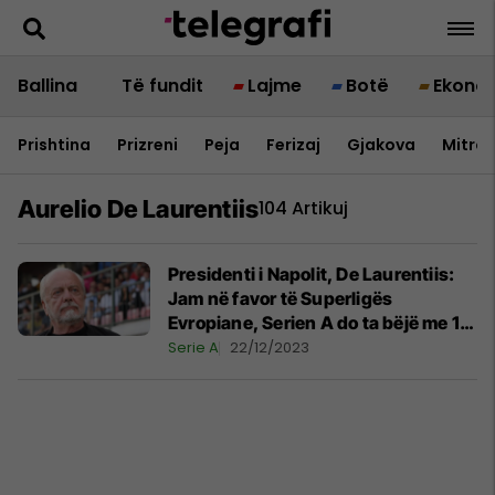
Ballina
Të fundit
Lajme
Botë
Ekono
Prishtina
Prizreni
Peja
Ferizaj
Gjakova
Mitrov
Aurelio De Laurentiis
104 Artikuj
Presidenti i Napolit, De Laurentiis:
Jam në favor të Superligës
Evropiane, Serien A do ta bëjë me 14
ekipe
Serie A
22/12/2023