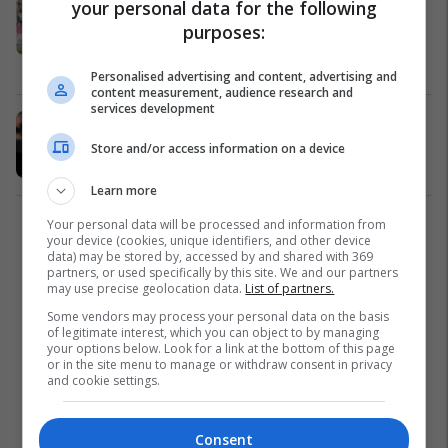
your personal data for the following
për Napolin, De Laurentiis preferon
purposes:
Luis Enriquen
Serie A
23/05/2023
Personalised advertising and content, advertising and
content measurement, audience research and
services development
Presidenti i Napolit, De Laurentiis lë
të kuptohet për largimin e Spallettit
Store and/or access information on a device
Serie A
20/05/2023
Learn more
Your personal data will be processed and information from
2
your device (cookies, unique identifiers, and other device
data) may be stored by, accessed by and shared with 369
partners, or used specifically by this site. We and our partners
may use precise geolocation data.
List of partners.
Some vendors may process your personal data on the basis
of legitimate interest, which you can object to by managing
your options below. Look for a link at the bottom of this page
or in the site menu to manage or withdraw consent in privacy
and cookie settings.
Consent