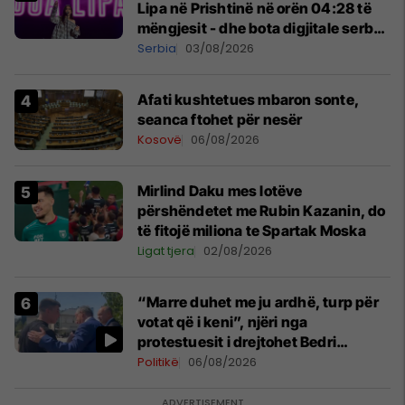
Lipa në Prishtinë në orën 04:28 të
mëngjesit - dhe bota digjitale serbe
shpall gjendjen e luftës
Serbia
03/08/2026
Afati kushtetues mbaron sonte,
seanca ftohet për nesër
Kosovë
06/08/2026
Mirlind Daku mes lotëve
përshëndetet me Rubin Kazanin, do
të fitojë miliona te Spartak Moska
Ligat tjera
02/08/2026
“Marre duhet me ju ardhë, turp për
votat që i keni”, njëri nga
protestuesit i drejtohet Bedri
Hamzës
Politikë
06/08/2026