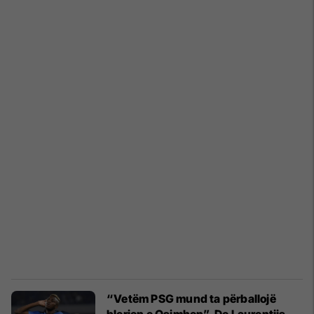
“Vetëm PSG mund ta përballojë