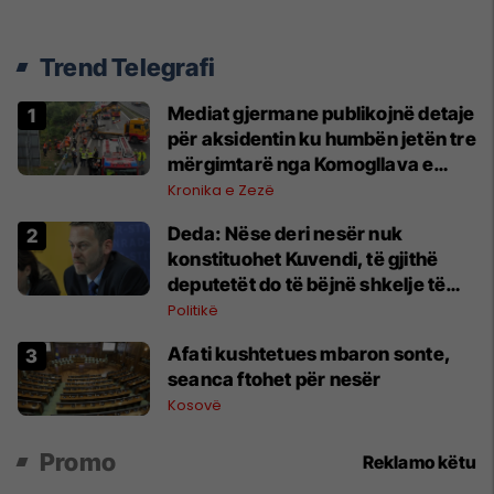
Trend Telegrafi
Mediat gjermane publikojnë detaje
për aksidentin ku humbën jetën tre
mërgimtarë nga Komogllava e
Ferizajt
Kronika e Zezë
Deda: Nëse deri nesër nuk
konstituohet Kuvendi, të gjithë
deputetët do të bëjnë shkelje të
rëndë kushtetuese
Politikë
Afati kushtetues mbaron sonte,
seanca ftohet për nesër
Kosovë
Promo
Reklamo këtu