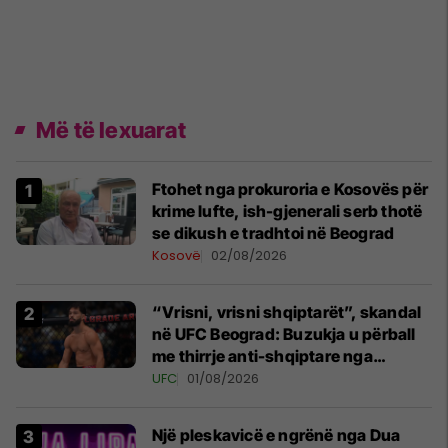
Më të lexuarat
Ftohet nga prokuroria e Kosovës për
krime lufte, ish-gjenerali serb thotë
se dikush e tradhtoi në Beograd
Kosovë
02/08/2026
“Vrisni, vrisni shqiptarët”, skandal
në UFC Beograd: Buzukja u përball
me thirrje anti-shqiptare nga
tribunat
UFC
01/08/2026
Një pleskavicë e ngrënë nga Dua