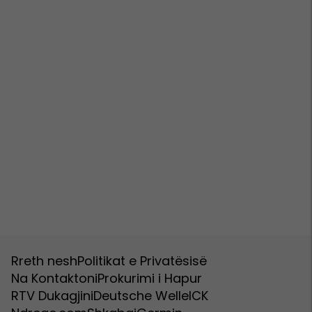
Rreth nesh
Politikat e Privatësisë
Na Kontaktoni
Prokurimi i Hapur
RTV Dukagjini
Deutsche Welle
ICK