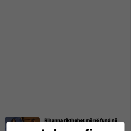
Rihanna rikthehet më në fund në
muzikë me një këngë të re - por