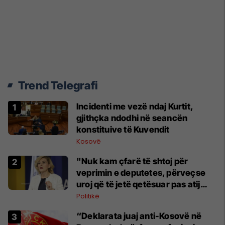
Trend Telegrafi
Incidenti me vezë ndaj Kurtit,
gjithçka ndodhi në seancën
konstituive të Kuvendit
Kosovë
"Nuk kam çfarë të shtoj për
veprimin e deputetes, përveçse
uroj që të jetë qetësuar pas atij
momenti", reagon Kusari-Lila
Politikë
“Deklarata juaj anti-Kosovë në