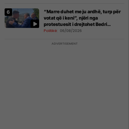
“Marre duhet me ju ardhë, turp për
votat që i keni”, njëri nga
protestuesit i drejtohet Bedri
Hamzës
Politikë
06/08/2026