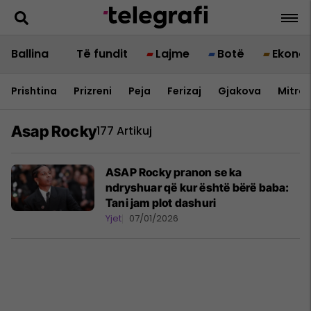
Ballina
Të fundit
Lajme
Botë
Ekono
Prishtina
Prizreni
Peja
Ferizaj
Gjakova
Mitrov
Asap Rocky
177 Artikuj
ASAP Rocky pranon se ka
ndryshuar që kur është bërë baba:
Tani jam plot dashuri
Yjet
07/01/2026