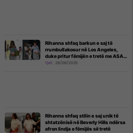
Rihanna shfaq barkun e saj të
rrumbullakosur në Los Angeles,
duke pritur fëmijën e tretë me ASAP
Rocky
Yjet
26/08/2025
Rihanna shfaq stilin e saj unik të
shtatzënisë në Beverly Hills ndërsa
afron lindja e fëmijës së tretë