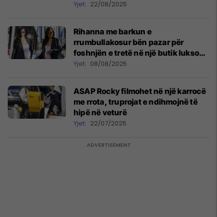
Yjet
22/08/2025
Rihanna me barkun e
rrumbullakosur bën pazar për
foshnjën e tretë në një butik luksoz
në Beverly Hills
Yjet
08/08/2025
ASAP Rocky filmohet në një karrocë
me rrota, truprojat e ndihmojnë të
hipë në veturë
Yjet
22/07/2025