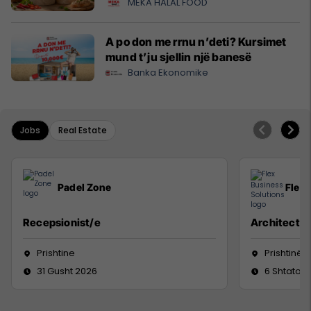
MEKA HALAL FOOD
A po don me rrnu n’deti? Kursimet
mund t’ju sjellin një banesë
Banka Ekonomike
Jobs
Real Estate
Padel Zone
Flex 
Recepsionist/e
Architect
Prishtine
Prishtinë
31 Gusht 2026
6 Shtator 