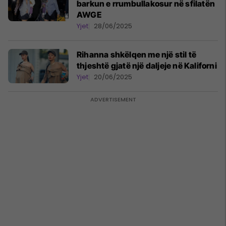
barkun e rrumbullakosur në sfilatën
AWGE
Yjet
28/06/2025
Rihanna shkëlqen me një stil të
thjeshtë gjatë një daljeje në Kaliforni
Yjet
20/06/2025