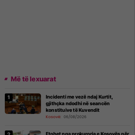
Më të lexuarat
Incidenti me vezë ndaj Kurtit,
gjithçka ndodhi në seancën
konstituive të Kuvendit
Kosovë
06/08/2026
Ftohet nga prokuroria e Kosovës për