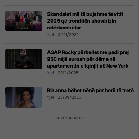
Skandalet më të bujshme të vitit
2025 që tronditën showbizin
ndërkombëtar
Yjet
01/01/2026
ASAP Rocky përballet me padi prej
950 mijë eurosh për dëme në
apartamentin e fqinjit në New York
Yjet
07/11/2025
Rihanna bëhet nënë për herë të tretë
Yjet
25/09/2025