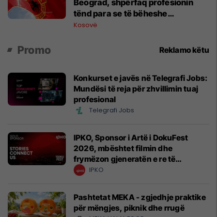
Beograd, shpërfaq profesionin
tënd para se të bëheshe
president”, OVL e UÇK-së i reagon
Kosovë
Zelenskyt
Promo
Reklamo këtu
Konkurset e javës në Telegrafi Jobs:
Mundësi të reja për zhvillimin tuaj
profesional
Telegrafi Jobs
IPKO, Sponsor i Artë i DokuFest
2026, mbështet filmin dhe
frymëzon gjeneratën e re të
krijuesve
IPKO
Pashtetat MEKA - zgjedhje praktike
për mëngjes, piknik dhe rrugë