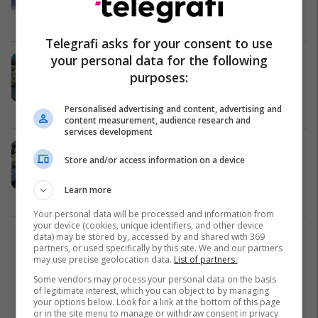
fansat nuk janë të gjithë të lumtur
Muzikë
14/05/2025
Telegrafi asks for your consent to use
your personal data for the following
Rihanna konfirmon shtatzëninë e
purposes:
tretë me Asap Rocky në Met Gala
2025
Yjet
06/05/2025
Personalised advertising and content, advertising and
content measurement, audience research and
services development
Met Gala 2025: Yjet shkëlqejnë në
Store and/or access information on a device
tapetin e kuq me kostume
spektakolare
Learn more
Yjet
06/05/2025
Your personal data will be processed and information from
your device (cookies, unique identifiers, and other device
data) may be stored by, accessed by and shared with 369
2
partners, or used specifically by this site. We and our partners
may use precise geolocation data.
List of partners.
Some vendors may process your personal data on the basis
of legitimate interest, which you can object to by managing
your options below. Look for a link at the bottom of this page
or in the site menu to manage or withdraw consent in privacy