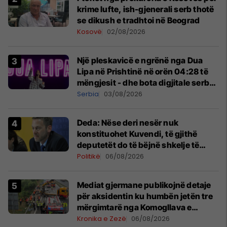
krime lufte, ish-gjenerali serb thotë
se dikush e tradhtoi në Beograd
Kosovë
02/08/2026
Një pleskavicë e ngrënë nga Dua
Lipa në Prishtinë në orën 04:28 të
mëngjesit - dhe bota digjitale serbe
shpall gjendjen e luftës
Serbia
03/08/2026
Deda: Nëse deri nesër nuk
konstituohet Kuvendi, të gjithë
deputetët do të bëjnë shkelje të
rëndë kushtetuese
Politikë
06/08/2026
Mediat gjermane publikojnë detaje
për aksidentin ku humbën jetën tre
mërgimtarë nga Komogllava e
Ferizajt
Kronika e Zezë
06/08/2026