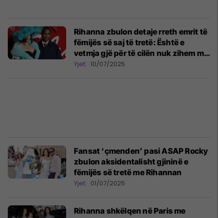
Rihanna zbulon detaje rreth emrit të
fëmijës së saj të tretë: Është e
vetmja gjë për të cilën nuk zihem me
Rockyn
Yjet
10/07/2025
Fansat ‘çmenden’ pasi ASAP Rocky
zbulon aksidentalisht gjininë e
fëmijës së tretë me Rihannan
Yjet
01/07/2025
Rihanna shkëlqen në Paris me