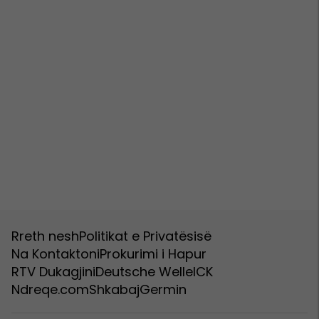
Rreth nesh
Politikat e Privatësisë
Na Kontaktoni
Prokurimi i Hapur
RTV Dukagjini
Deutsche Welle
ICK
Ndreqe.com
Shkabaj
Germin