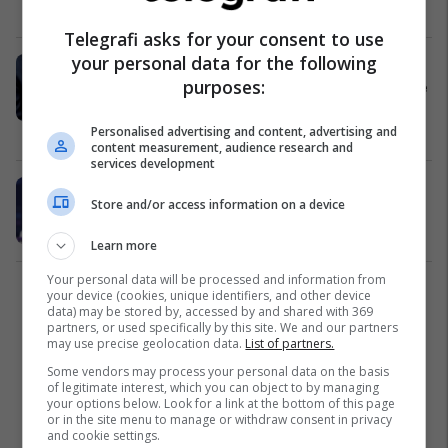
Azia
13/12/2023
Telegrafi asks for your consent to use
your personal data for the following
Ministri i Jashtëm izraelit kritikon
purposes:
ashpër Sekretarin e Përgjithshëm të
OKB-së, thotë se është rrezik për
paqen botërore
Azia
07/12/2023
Personalised advertising and content, advertising and
content measurement, audience research and
services development
Guterres: Gaza po shndërrohet në
Store and/or access information on a device
varrezë për fëmijët
Azia
06/11/2023
Learn more
Your personal data will be processed and information from
your device (cookies, unique identifiers, and other device
2
data) may be stored by, accessed by and shared with 369
partners, or used specifically by this site. We and our partners
may use precise geolocation data.
List of partners.
Some vendors may process your personal data on the basis
of legitimate interest, which you can object to by managing
your options below. Look for a link at the bottom of this page
or in the site menu to manage or withdraw consent in privacy
and cookie settings.