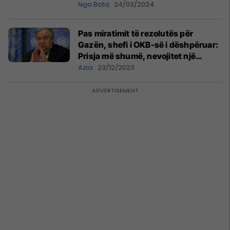
Nga Bota
24/03/2024
Pas miratimit të rezolutës për
Gazën, shefi i OKB-së i dëshpëruar:
Prisja më shumë, nevojitet një
armëpushim humanitar
Azia
23/12/2023