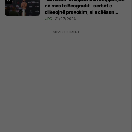
në mes të Beogradit - serbët e
cilësojnë provokim, ai e cilëson
simbol të identitetit
UFC
31/07/2026