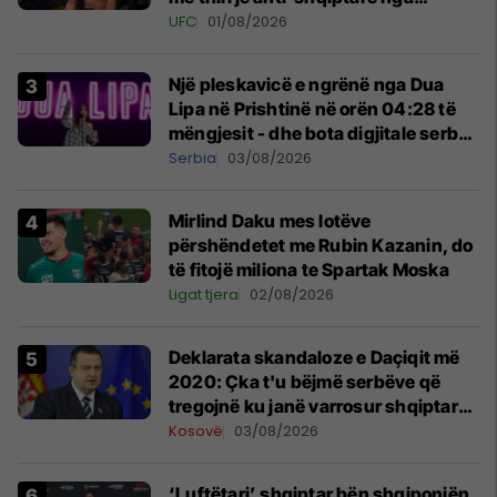
tribunat
UFC
01/08/2026
Një pleskavicë e ngrënë nga Dua
Lipa në Prishtinë në orën 04:28 të
mëngjesit - dhe bota digjitale serbe
shpall gjendjen e luftës
Serbia
03/08/2026
Mirlind Daku mes lotëve
përshëndetet me Rubin Kazanin, do
të fitojë miliona te Spartak Moska
Ligat tjera
02/08/2026
​Deklarata skandaloze e Daçiqit më
2020: Çka t'u bëjmë serbëve që
tregojnë ku janë varrosur shqiptarët
në Serbi
Kosovë
03/08/2026
‘Luftëtari’ shqiptar bën shqiponjën