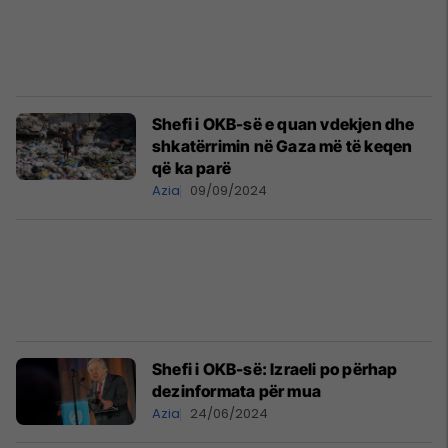
Shefi i OKB-së e quan vdekjen dhe
shkatërrimin në Gaza më të keqen
që ka parë
Azia
09/09/2024
Shefi i OKB-së: Izraeli po përhap
dezinformata për mua
Azia
24/06/2024