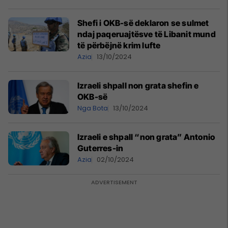
Shefi i OKB-së deklaron se sulmet
ndaj paqeruajtësve të Libanit mund
të përbëjnë krim lufte
Azia
13/10/2024
Izraeli shpall non grata shefin e
OKB-së
Nga Bota
13/10/2024
Izraeli e shpall “non grata” Antonio
Guterres-in
Azia
02/10/2024