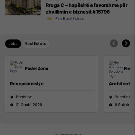
Rruga C – hapësirë e favorshme për
zhvillimin e biznesit #15796
Pro Real Estate
Jobs
Real Estate
Padel Zone
Flex 
Recepsionist/e
Architect
Prishtine
Prishtinë
31 Gusht 2026
6 Shtator 