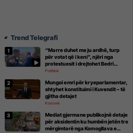
Trend Telegrafi
“Marre duhet me ju ardhë, turp
për votat që i keni”, njëri nga
protestuesit i drejtohet Bedri
Hamzës
Politikë
Mungoi emri për kryeparlamentar,
shtyhet konstituimi i Kuvendit – të
gjitha detajet
Kosovë
Mediat gjermane publikojnë detaje
për aksidentin ku humbën jetën tre
mërgimtarë nga Komogllava e