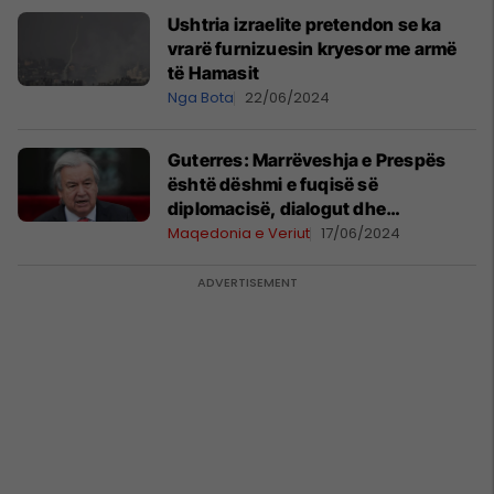
Ushtria izraelite pretendon se ka
vrarë furnizuesin kryesor me armë
të Hamasit
Nga Bota
22/06/2024
Guterres: Marrëveshja e Prespës
është dëshmi e fuqisë së
diplomacisë, dialogut dhe
kompromiseve
Maqedonia e Veriut
17/06/2024