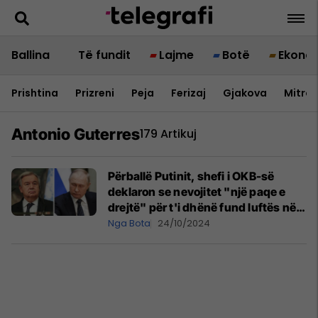
Ballina
Të fundit
Lajme
Botë
Ekono
Prishtina
Prizreni
Peja
Ferizaj
Gjakova
Mitrov
Antonio Guterres
179 Artikuj
Përballë Putinit, shefi i OKB-së
deklaron se nevojitet "një paqe e
drejtë" për t'i dhënë fund luftës në
Ukrainë
Nga Bota
24/10/2024