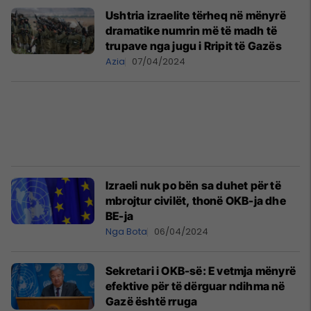
Ushtria izraelite tërheq në mënyrë
dramatike numrin më të madh të
trupave nga jugu i Rripit të Gazës
Azia
07/04/2024
Izraeli nuk po bën sa duhet për të
mbrojtur civilët, thonë OKB-ja dhe
BE-ja
Nga Bota
06/04/2024
Sekretari i OKB-së: E vetmja mënyrë
efektive për të dërguar ndihma në
Gazë është rruga