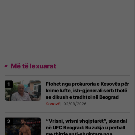
Më të lexuarat
Ftohet nga prokuroria e Kosovës për
krime lufte, ish-gjenerali serb thotë
se dikush e tradhtoi në Beograd
Kosovë
02/08/2026
“Vrisni, vrisni shqiptarët”, skandal
në UFC Beograd: Buzukja u përball
me thirrje anti-shqiptare nga