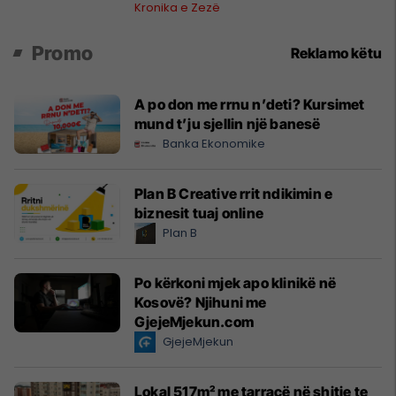
Ferizajt
Kronika e Zezë
Promo
Reklamo këtu
A po don me rrnu n’deti? Kursimet
mund t’ju sjellin një banesë
Banka Ekonomike
Plan B Creative rrit ndikimin e
biznesit tuaj online
Plan B
Po kërkoni mjek apo klinikë në
Kosovë? Njihuni me
GjejeMjekun.com
GjejeMjekun
Lokal 517m² me tarracë në shitje te