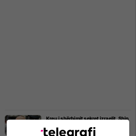
Kreu i shërbimit sekret izraelit, Shin
Bet i shkruan letër Guterres-it: Mos
ndërhyni