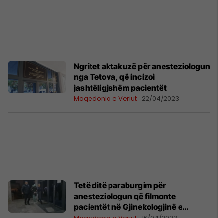
Ngritet aktakuzë për anesteziologun
nga Tetova, që incizoi
jashtëligjshëm pacientët
Maqedonia e Veriut
22/04/2023
Tetë ditë paraburgim për
anesteziologun që filmonte
pacientët në Gjinekologjinë e
Tetovës
Maqedonia e Veriut
16/04/2023