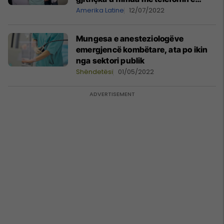
fshehur në sallë
Amerika Latine
12/07/2022
​Mungesa e anesteziologëve
emergjencë kombëtare, ata po ikin
nga sektori publik
Shëndetësi
01/05/2022