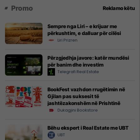
Promo
Reklamo këtu
Sempre nga Liri – e krijuar me
përkushtim, e dalluar për cilësi
Liri Prizren
Përzgjedhja javore: katër mundësi
për banim dhe investim
Telegrafi Real Estate
BookFest vazhdon rrugëtimin në
Gjilan pas suksesit të
jashtëzakonshëm në Prishtinë
Dukagjini Bookstore
Bëhu ekspert i Real Estate me UBT
UBT