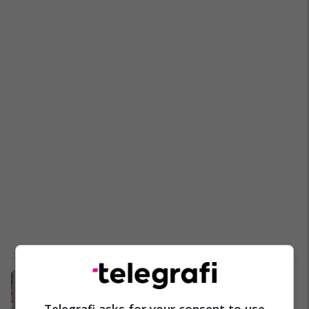
Anesteziologët ikin nga QKUK-ja
Kosovë
28/07/2020
Telegrafi asks for your consent to use