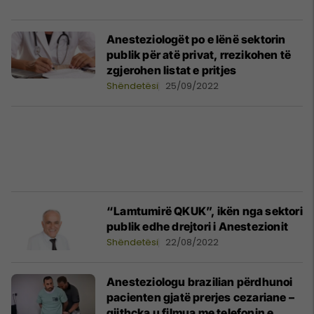
​Anesteziologët po e lënë sektorin
publik për atë privat, rrezikohen të
zgjerohen listat e pritjes
Shëndetësi
25/09/2022
“Lamtumirë QKUK”, ikën nga sektori
publik edhe drejtori i Anestezionit
Shëndetësi
22/08/2022
Anesteziologu brazilian përdhunoi
pacienten gjatë prerjes cezariane –
gjithçka u filmua me telefonin e