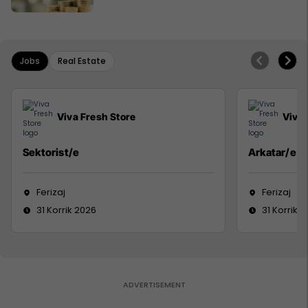
Jobs
Real Estate
Viva Fresh Store
Viva 
Sektorist/e
Arkatar/e
Ferizaj
Ferizaj
31 Korrik 2026
31 Korrik 