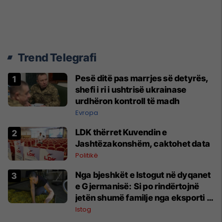
Trend Telegrafi
Pesë ditë pas marrjes së detyrës,
shefi i ri i ushtrisë ukrainase
urdhëron kontroll të madh
Evropa
LDK thërret Kuvendin e
Jashtëzakonshëm, caktohet data
Politikë
Nga bjeshkët e Istogut në dyqanet
e Gjermanisë: Si po rindërtojnë
jetën shumë familje nga eksporti i
bimëve mjekësore
Istog