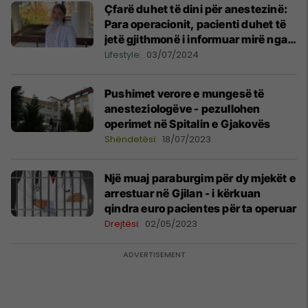
Çfarë duhet të dini për anestezinë:
Para operacionit, pacienti duhet të
jetë gjithmonë i informuar mirë nga
anesteziologu
Lifestyle
03/07/2024
Pushimet verore e mungesë të
anesteziologëve - pezullohen
operimet në Spitalin e Gjakovës
Shëndetësi
18/07/2023
Një muaj paraburgim për dy mjekët e
arrestuar në Gjilan - i kërkuan
qindra euro pacientes për ta operuar
Drejtësi
02/05/2023