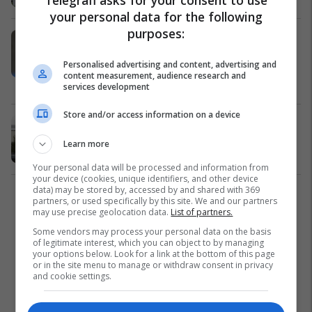
your personal data for the following
purposes:
Anesteziologu nga Nju Jorku rrëfen
përvojën me një pacient të prekur
Personalised advertising and content, advertising and
me COVID-19
content measurement, audience research and
Nga Bota
13/04/2020
services development
Store and/or access information on a device
QKUK përballet me mungesë të
anesteziologëve
Learn more
Shëndetësi
23/05/2018
Your personal data will be processed and information from
your device (cookies, unique identifiers, and other device
data) may be stored by, accessed by and shared with 369
1
partners, or used specifically by this site. We and our partners
may use precise geolocation data.
List of partners.
Some vendors may process your personal data on the basis
of legitimate interest, which you can object to by managing
your options below. Look for a link at the bottom of this page
or in the site menu to manage or withdraw consent in privacy
and cookie settings.