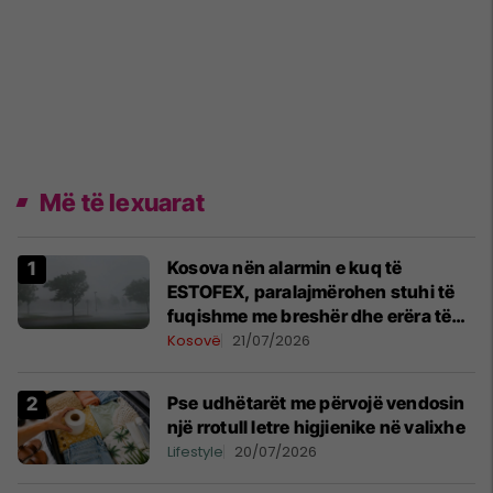
Më të lexuarat
Kosova nën alarmin e kuq të
ESTOFEX, paralajmërohen stuhi të
fuqishme me breshër dhe erëra të
forta
Kosovë
21/07/2026
Pse udhëtarët me përvojë vendosin
një rrotull letre higjienike në valixhe
Lifestyle
20/07/2026