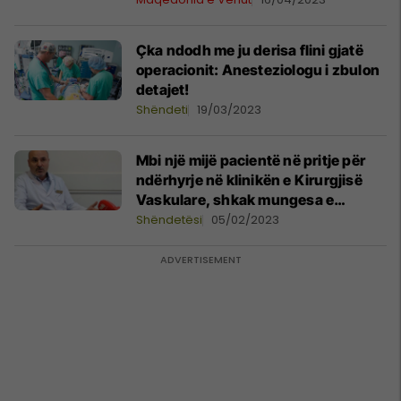
Çka ndodh me ju derisa flini gjatë
operacionit: Anesteziologu i zbulon
detajet!
Shëndeti
19/03/2023
Mbi një mijë pacientë në pritje për
ndërhyrje në klinikën e Kirurgjisë
Vaskulare, shkak mungesa e
anesteziologëve
Shëndetësi
05/02/2023