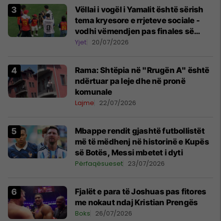
Vëllai i vogël i Yamalit është sërish
tema kryesore e rrjeteve sociale -
vodhi vëmendjen pas finales së
Kupës së Botës
Yjet
20/07/2026
Rama: Shtëpia në "Rrugën A" është
ndërtuar pa leje dhe në pronë
komunale
Lajme
22/07/2026
Mbappe rendit gjashtë futbollistët
më të mëdhenj në historinë e Kupës
së Botës, Messi mbetet i dyti
Përfaqësueset
23/07/2026
Fjalët e para të Joshuas pas fitores
me nokaut ndaj Kristian Prengës
Boks
26/07/2026