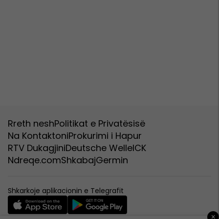
Rreth nesh
Politikat e Privatësisë
Na Kontaktoni
Prokurimi i Hapur
RTV Dukagjini
Deutsche Welle
ICK
Ndreqe.com
Shkabaj
Germin
Shkarkoje aplikacionin e Telegrafit
×