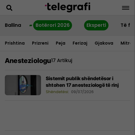
Ballina
Botërori 2026
Eksperti
Të fu
Prishtina
Prizreni
Peja
Ferizaj
Gjakova
Mitrov
Anesteziologu
17 Artikuj
Sistemit publik shëndetësor i
shtohen 17 anesteziologë të rinj
Shëndetësi
09/07/2026