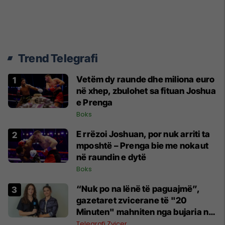
Trend Telegrafi
Vetëm dy raunde dhe miliona euro
në xhep, zbulohet sa fituan Joshua
e Prenga
Boks
E rrëzoi Joshuan, por nuk arriti ta
mposhtë – Prenga bie me nokaut
në raundin e dytë
Boks
“Nuk po na lënë të paguajmë”,
gazetaret zvicerane të "20
Minuten" mahniten nga bujaria në
Kosovë
Telegrafi Zvicer