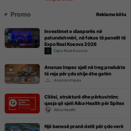
Promo
Reklamo këtu
Investimet e diasporës në
patundshmëri, në fokus të panelit të
Expo Real Kosova 2026
Expo Real Kosova
Ananas Impex sjell në treg produkte
të reja për çdo shije dhe gatim
Ananas Impex
Cilësi, strukturë dhe përkushtim:
qasja që sjell Alba Health për Spitex
Alba Health
Një banesë pranë detit për çdo verë