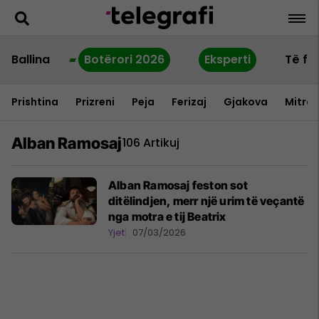
Ballina
Botërori 2026
Eksperti
Të fu
Prishtina
Prizreni
Peja
Ferizaj
Gjakova
Mitrov
Alban Ramosaj
106 Artikuj
Alban Ramosaj feston sot
ditëlindjen, merr një urim të veçantë
nga motra e tij Beatrix
Yjet
07/03/2026