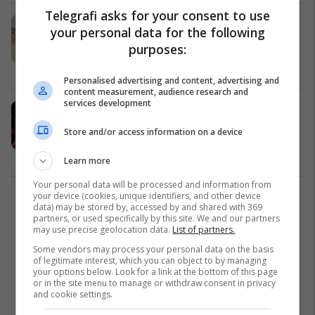
Telegrafi asks for your consent to use
Alban Ramosaj mohon se ka dhënë
your personal data for the following
deklaratë për humbjen e Ronelës në
purposes:
gjysmëfinalen e Eurovision: Ka
individë që po tentojnë të dëmtojnë
Yjet
11/05/2022
Personalised advertising and content, advertising and
imazhin tim
content measurement, audience research and
services development
Shakaja e Alban Ramosajt për 1 prill,
thotë se do të jetë pjesë e serialit
Store and/or access information on a device
“House of the Dragon”
Yjet
01/04/2022
Learn more
Your personal data will be processed and information from
your device (cookies, unique identifiers, and other device
1
data) may be stored by, accessed by and shared with 369
partners, or used specifically by this site. We and our partners
may use precise geolocation data.
List of partners.
Some vendors may process your personal data on the basis
of legitimate interest, which you can object to by managing
your options below. Look for a link at the bottom of this page
or in the site menu to manage or withdraw consent in privacy
and cookie settings.