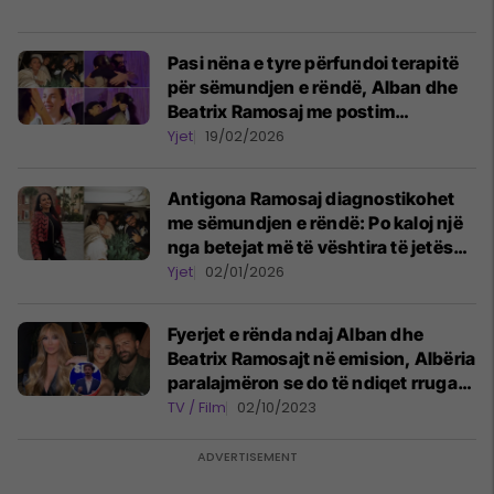
Pasi nëna e tyre përfundoi terapitë
për sëmundjen e rëndë, Alban dhe
Beatrix Ramosaj me postim
emocionues: Përqafimi për të cilin
Yjet
19/02/2026
jemi lutur
Antigona Ramosaj diagnostikohet
me sëmundjen e rëndë: Po kaloj një
nga betejat më të vështira të jetës
sime
Yjet
02/01/2026
Fyerjet e rënda ndaj Alban dhe
Beatrix Ramosajt në emision, Albëria
paralajmëron se do të ndiqet rruga
ligjore kundër Albano Bogdos
TV / Film
02/10/2023