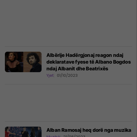
Albërije Hadërgjonaj reagon ndaj
deklaratave fyese të Albano Bogdos
ndaj Albanit dhe Beatrixës
Yjet
01/10/2023
Alban Ramosaj heq dorë nga muzika
Muzikë
21/08/2023