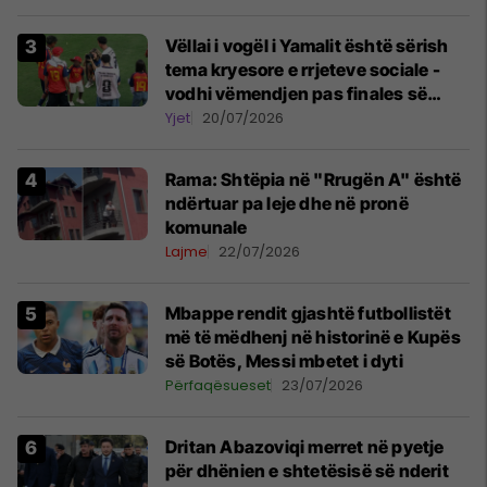
Vëllai i vogël i Yamalit është sërish
tema kryesore e rrjeteve sociale -
vodhi vëmendjen pas finales së
Kupës së Botës
Yjet
20/07/2026
Rama: Shtëpia në "Rrugën A" është
ndërtuar pa leje dhe në pronë
komunale
Lajme
22/07/2026
Mbappe rendit gjashtë futbollistët
më të mëdhenj në historinë e Kupës
së Botës, Messi mbetet i dyti
Përfaqësueset
23/07/2026
Dritan Abazoviqi merret në pyetje
për dhënien e shtetësisë së nderit