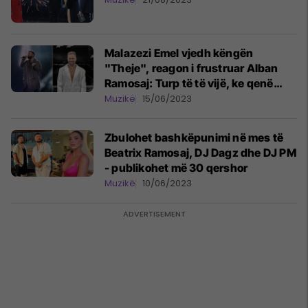
Malazezi Emel vjedh këngën
"Theje", reagon i frustruar Alban
Ramosaj: Turp të të vijë, ke qenë
edhe përfaqësues në Eurovision
Muzikë
15/06/2023
Zbulohet bashkëpunimi në mes të
Beatrix Ramosaj, DJ Dagz dhe DJ PM
- publikohet më 30 qershor
Muzikë
10/06/2023