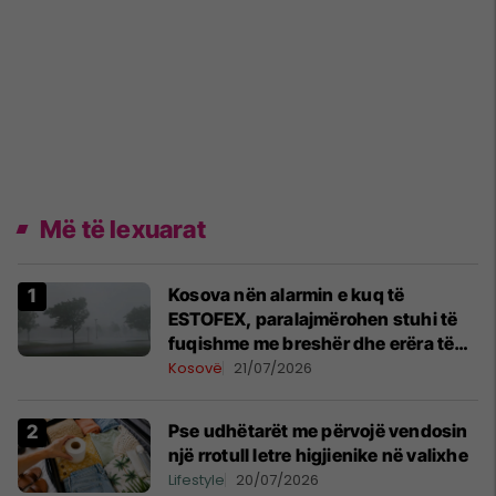
Më të lexuarat
Kosova nën alarmin e kuq të
ESTOFEX, paralajmërohen stuhi të
fuqishme me breshër dhe erëra të
forta
Kosovë
21/07/2026
Pse udhëtarët me përvojë vendosin
një rrotull letre higjienike në valixhe
Lifestyle
20/07/2026