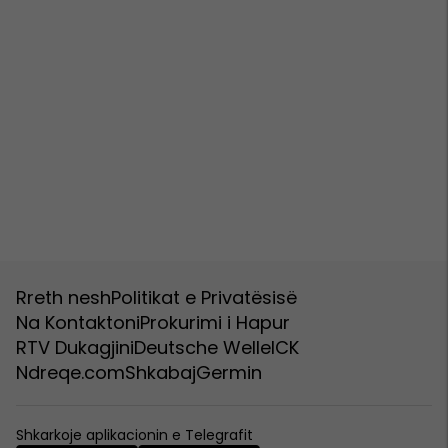
Rreth nesh
Politikat e Privatësisë
Na Kontaktoni
Prokurimi i Hapur
RTV Dukagjini
Deutsche Welle
ICK
Ndreqe.com
Shkabaj
Germin
Shkarkoje aplikacionin e Telegrafit