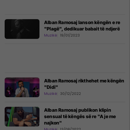
Alban Ramosaj lanson këngën e re
"Plagë", dedikuar babait të ndjerë
Muzikë
19/01/2023
Alban Ramosaj rikthehet me këngën
"Didi"
Muzikë
30/12/2022
Alban Ramosaj publikon klipin
sensual të këngës së re "A je me
najkon"
Muzikë
13/08/2022