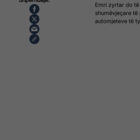
Emri zyrtar do të
shumëvjeçare të p
automjeteve të tyr