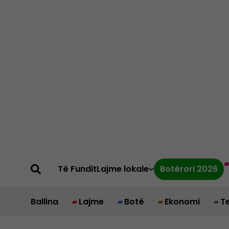
Të Fundit
Lajme lokale
Botërori 2026
Ballina
Lajme
Botë
Ekonomi
T