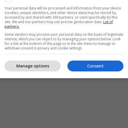
Your personal data will be processed and information from your device
(cookies, unique identifiers, and other device data) may be stored by,
accessed by and shared with 369 partners, or used specifically by this
site. We and our partners may use precise geolocation data.
List of
partners.
Some vendors may process your personal data on the basis of legitimate
interest, which you can object to by managing your options below. Look
for a link at the bottom of this page or in the site menu to manage or
withdraw consent in privacy and cookie settings.
Manage options
Consent