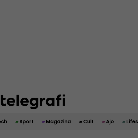
ech
Sport
Magazina
Cult
Ajo
Life