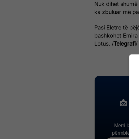
Nuk dihet shumë 
ka zbuluar më pa
Pasi Eletre të bëj
bashkohet Emira d
Lotus. /
Telegrafi
/