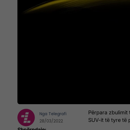
Përpara zbulimit 
Nga
Telegrafi
SUV-it të tyre të 
28/03/2022