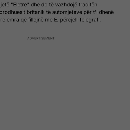
 jetë "Eletre" dhe do të vazhdojë traditën
rodhuesit britanik të automjeteve për t'i dhënë
e emra që fillojnë me E, përcjell Telegrafi.