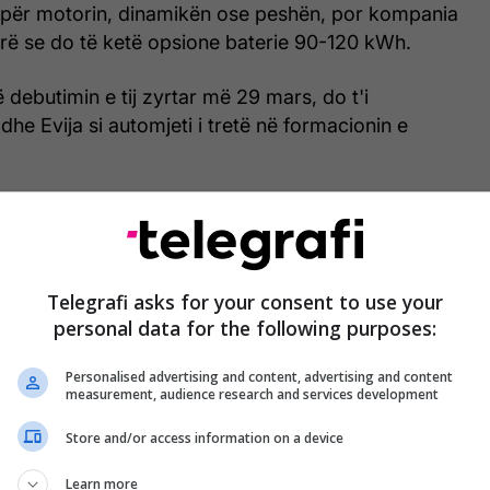
për motorin, dinamikën ose peshën, por kompania
rë se do të ketë opsione baterie 90-120 kWh.
ë debutimin e tij zyrtar më 29 mars, do t'i
he Evija si automjeti i tretë në formacionin e
Telegrafi asks for your consent to use your
personal data for the following purposes:
Personalised advertising and content, advertising and content
measurement, audience research and services development
Store and/or access information on a device
Learn more