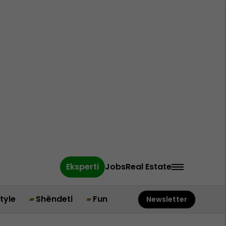
Eksperti
Jobs
Real Estate
style
Shëndeti
Fun
Newsletter