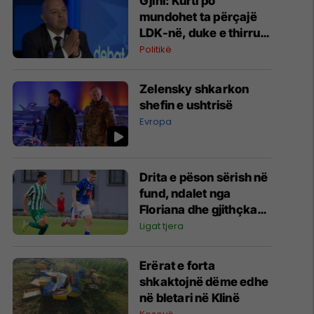
Gjini: Kurti po
mundohet ta përçajë
LDK-në, duke e thirrur
në bashkëqeverisje
Politikë
Zelensky shkarkon
shefin e ushtrisë
Evropa
Drita e pëson sërish në
fund, ndalet nga
Floriana dhe gjithçka
do të vendoset në
Ligat tjera
Prishtinë
Erërat e forta
shkaktojnë dëme edhe
në bletari në Klinë