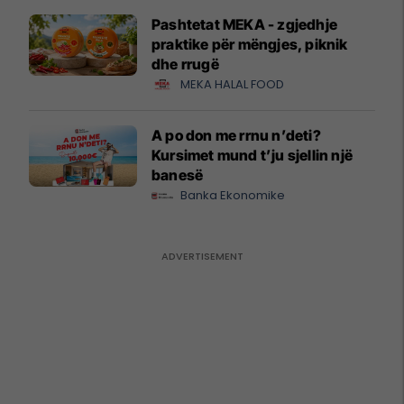
Pashtetat MEKA - zgjedhje
praktike për mëngjes, piknik
dhe rrugë
MEKA HALAL FOOD
A po don me rrnu n’deti?
Kursimet mund t’ju sjellin një
banesë
Banka Ekonomike