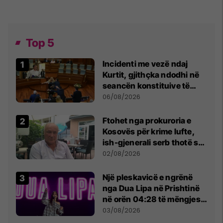
Top 5
Incidenti me vezë ndaj
Kurtit, gjithçka ndodhi në
seancën konstituive të
Kuvendit
06/08/2026
Ftohet nga prokuroria e
Kosovës për krime lufte,
ish-gjenerali serb thotë se
dikush e tradhtoi në
02/08/2026
Beograd
Një pleskavicë e ngrënë
nga Dua Lipa në Prishtinë
në orën 04:28 të mëngjesit
- dhe bota digjitale serbe
03/08/2026
shpall gjendjen e luftës