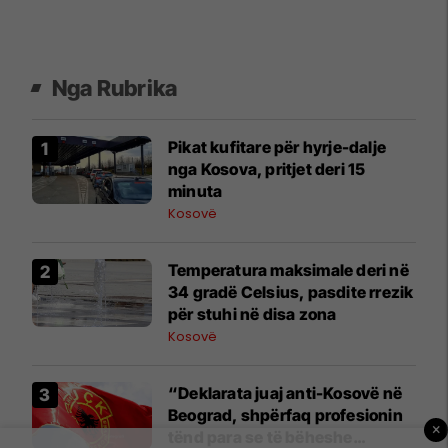
Nga Rubrika
​Pikat kufitare për hyrje-dalje
nga Kosova, pritjet deri 15
minuta
Kosovë
Temperatura maksimale deri në
34 gradë Celsius, pasdite rrezik
për stuhi në disa zona
Kosovë
“Deklarata juaj anti-Kosovë në
Beograd, shpërfaq profesionin
×
tënd para se të bëheshe