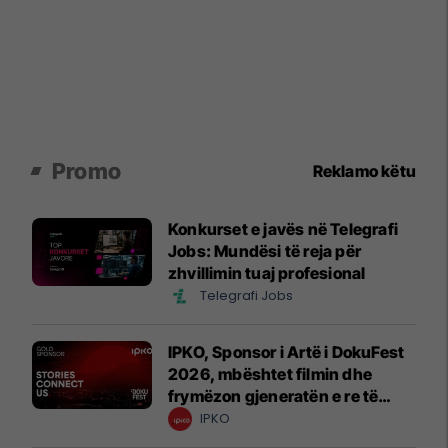
Promo
Reklamo këtu
Konkurset e javës në Telegrafi
Jobs: Mundësi të reja për
zhvillimin tuaj profesional
Telegrafi Jobs
IPKO, Sponsor i Artë i DokuFest
2026, mbështet filmin dhe
frymëzon gjeneratën e re të
krijuesve
IPKO