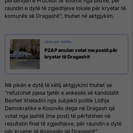
përsëritjen e Procesit të Votimit nga jashtë, për
raundin e dytë të zgjedhjeve lokale për kryetar të
komunës së Dragashit”, thuhet në aktgjykim.
PZAP anulon votat me postë për
kryetar të Dragashit
Në pikën e dytë të këtij aktgjykimi thuhet se
“refuzohet pjesa tjetër e ankesës së kandidatit
Bexhet Xheladini nga subjekti politik Lidhja
Demokratike e Kosovës dega në Dragash që
votat nga jashtë (me post) të përfshihen në
rezultatin final të zgjedhjeve, për raundin e dytë
për kryetar të Komunës së Dragashit”.