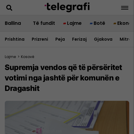
Ballina
Të fundit
Lajme
Botë
Ekono
Prishtina
Prizreni
Peja
Ferizaj
Gjakova
Mitrov
Lajme
>
Kosovë
Supremja vendos që të përsëritet
votimi nga jashtë për komunën e
Dragashit