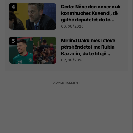
Deda: Nëse deri nesër nuk
konstituohet Kuvendi, të
gjithë deputetët do të
bëjnë shkelje të rëndë
06/08/2026
kushtetuese
Mirlind Daku mes lotëve
përshëndetet me Rubin
Kazanin, do të fitojë
miliona te Spartak Moska
02/08/2026