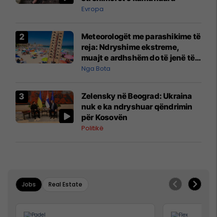
Evropa
Meteorologët me parashikime të
reja: Ndryshime ekstreme,
muajt e ardhshëm do të jenë të
pazakontë
Nga Bota
Zelensky në Beograd: Ukraina
nuk e ka ndryshuar qëndrimin
për Kosovën
Politikë
Jobs
Real Estate