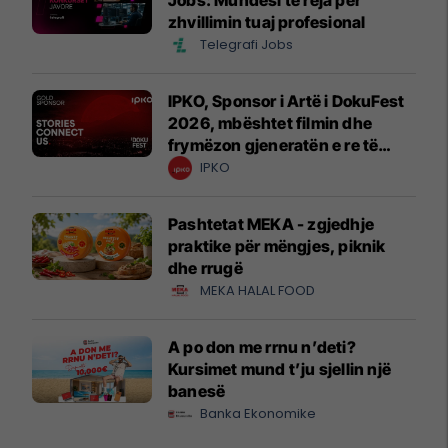
zhvillimin tuaj profesional
Telegrafi Jobs
IPKO, Sponsor i Artë i DokuFest
2026, mbështet filmin dhe
frymëzon gjeneratën e re të
krijuesve
IPKO
Pashtetat MEKA - zgjedhje
praktike për mëngjes, piknik
dhe rrugë
MEKA HALAL FOOD
A po don me rrnu n’deti?
Kursimet mund t’ju sjellin një
banesë
Banka Ekonomike