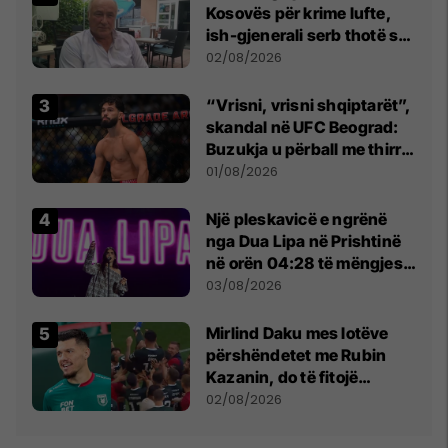
Kosovës për krime lufte,
ish-gjenerali serb thotë se
dikush e tradhtoi në
02/08/2026
Beograd
“Vrisni, vrisni shqiptarët”,
skandal në UFC Beograd:
Buzukja u përball me thirrje
anti-shqiptare nga
01/08/2026
tribunat
Një pleskavicë e ngrënë
nga Dua Lipa në Prishtinë
në orën 04:28 të mëngjesit
- dhe bota digjitale serbe
03/08/2026
shpall gjendjen e luftës
Mirlind Daku mes lotëve
përshëndetet me Rubin
Kazanin, do të fitojë
miliona te Spartak Moska
02/08/2026