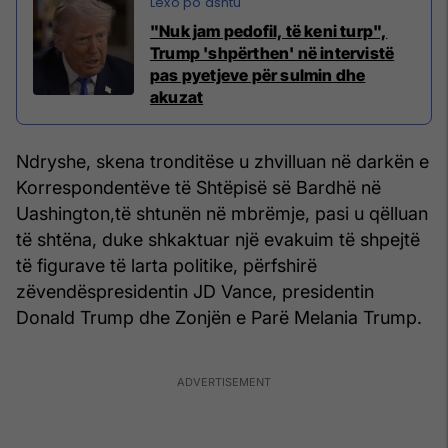
"Nuk jam pedofil, të keni turp",
Trump 'shpërthen' në intervistë
pas pyetjeve për sulmin dhe
akuzat
Ndryshe, skena tronditëse u zhvilluan në darkën e
Korrespondentëve të Shtëpisë së Bardhë në
Uashington,të shtunën në mbrëmje, pasi u qëlluan
të shtëna, duke shkaktuar një evakuim të shpejtë
të figurave të larta politike, përfshirë
zëvendëspresidentin JD Vance, presidentin
Donald Trump dhe Zonjën e Parë Melania Trump.