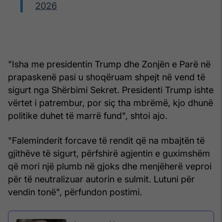
2026
"Isha me presidentin Trump dhe Zonjën e Parë në
prapaskenë pasi u shoqëruam shpejt në vend të
sigurt nga Shërbimi Sekret. Presidenti Trump ishte
vërtet i patrembur, por siç tha mbrëmë, kjo dhunë
politike duhet të marrë fund", shtoi ajo.
"Faleminderit forcave të rendit që na mbajtën të
gjithëve të sigurt, përfshirë agjentin e guximshëm
që mori një plumb në gjoks dhe menjëherë veproi
për të neutralizuar autorin e sulmit. Lutuni për
vendin tonë", përfundon postimi.