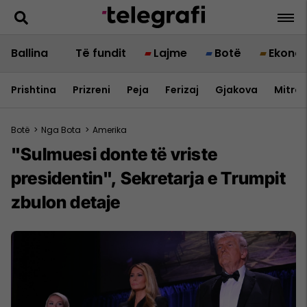
Ballina
Të fundit
Lajme
Botë
Ekono
Prishtina
Prizreni
Peja
Ferizaj
Gjakova
Mitrov
Botë
>
Nga Bota
>
Amerika
"Sulmuesi donte të vriste
presidentin", Sekretarja e Trumpit
zbulon detaje