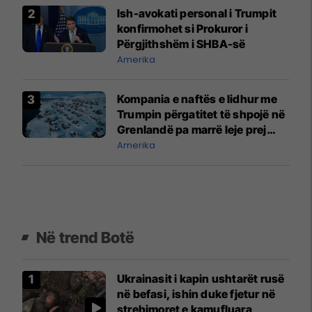
Ish-avokati personal i Trumpit
konfirmohet si Prokuror i
Përgjithshëm i SHBA-së
Amerika
Kompania e naftës e lidhur me
Trumpin përgatitet të shpojë në
Grenlandë pa marrë leje prej
autoriteteve
Amerika
Në trend Botë
Ukrainasit i kapin ushtarët rusë
në befasi, ishin duke fjetur në
strehimoret e kamufluara