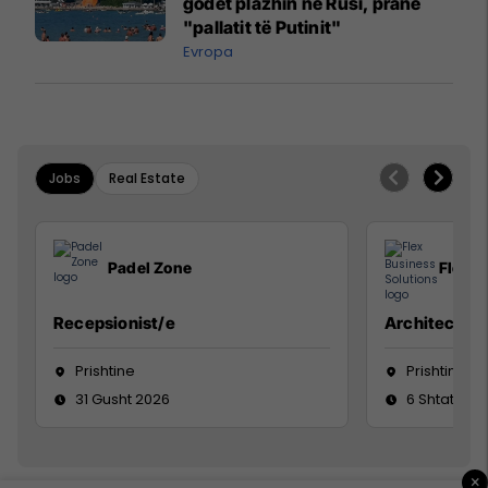
godet plazhin në Rusi, pranë
"pallatit të Putinit"
Evropa
Jobs
Real Estate
Padel Zone
Flex B
Recepsionist/e
Architect
Prishtine
Prishtinë
31 Gusht 2026
6 Shtator 2
×