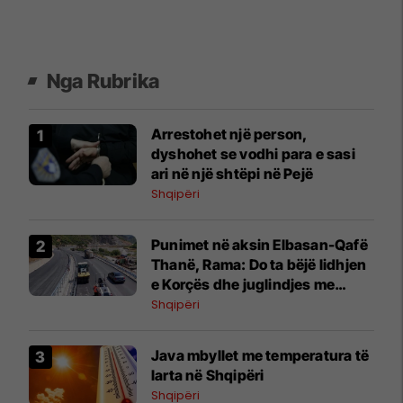
Nga Rubrika
Arrestohet një person,
dyshohet se vodhi para e sasi
ari në një shtëpi në Pejë
Shqipëri
Punimet në aksin Elbasan-Qafë
Thanë, Rama: Do ta bëjë lidhjen
e Korçës dhe juglindjes me
pjesën tjetër të vendit
Shqipëri
Java mbyllet me temperatura të
larta në Shqipëri
Shqipëri