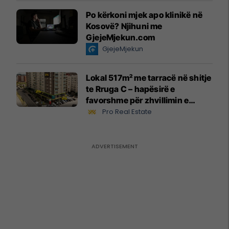
Po kërkoni mjek apo klinikë në
Kosovë? Njihuni me
GjejeMjekun.com
GjejeMjekun
Lokal 517m² me tarracë në shitje
te Rruga C – hapësirë e
favorshme për zhvillimin e
biznesit #15796
Pro Real Estate