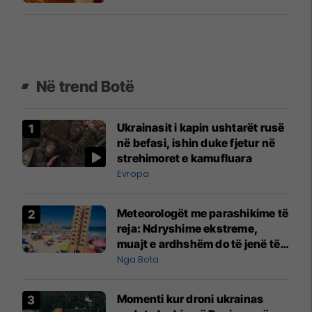
Në trend Botë
Ukrainasit i kapin ushtarët rusë
në befasi, ishin duke fjetur në
strehimoret e kamufluara
Evropa
Meteorologët me parashikime të
reja: Ndryshime ekstreme,
muajt e ardhshëm do të jenë të
pazakontë
Nga Bota
Momenti kur droni ukrainas