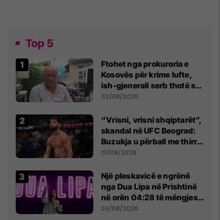
Top 5
Ftohet nga prokuroria e
Kosovës për krime lufte,
ish-gjenerali serb thotë se
dikush e tradhtoi në
02/08/2026
Beograd
“Vrisni, vrisni shqiptarët”,
skandal në UFC Beograd:
Buzukja u përball me thirrje
anti-shqiptare nga
01/08/2026
tribunat
Një pleskavicë e ngrënë
nga Dua Lipa në Prishtinë
në orën 04:28 të mëngjesit
- dhe bota digjitale serbe
03/08/2026
shpall gjendjen e luftës