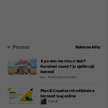
Promo
Reklamo këtu
A po don me rrnu n’deti?
Kursimet mund t’ju sjellin një
banesë
Banka Ekonomike
Plan B Creative rrit ndikimin e
biznesit tuaj online
Plan B