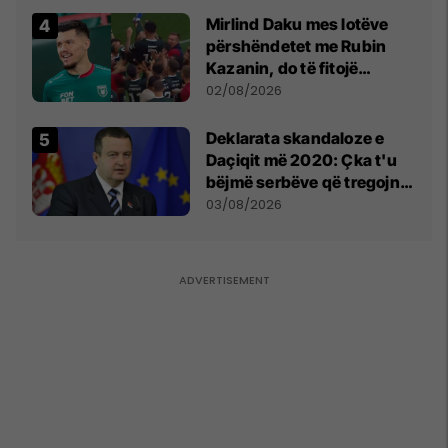
Mirlind Daku mes lotëve
përshëndetet me Rubin
Kazanin, do të fitojë
miliona te Spartak Moska
02/08/2026
​Deklarata skandaloze e
Daçiqit më 2020: Çka t'u
bëjmë serbëve që tregojnë
ku janë varrosur shqiptarët
03/08/2026
në Serbi