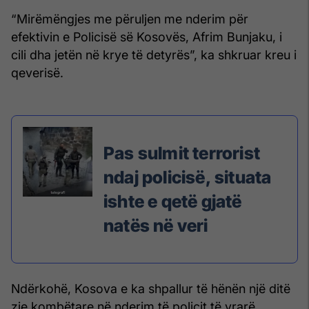
“Mirëmëngjes me përuljen me nderim për
efektivin e Policisë së Kosovës, Afrim Bunjaku, i
cili dha jetën në krye të detyrës”, ka shkruar kreu i
qeverisë.
Pas sulmit terrorist
ndaj policisë, situata
ishte e qetë gjatë
natës në veri
Ndërkohë, Kosova e ka shpallur të hënën një ditë
zie kombëtare në nderim të policit të vrarë.