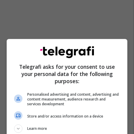
Telegrafi asks for your consent to use
your personal data for the following
purposes:
Personalised advertising and content, advertising and
Policia E Kosovës
Edi Rama
Kosovë-Serbi
content measurement, audience research and
services development
Kryeministri I Shqipërisë
Akte Terroriste
Store and/or access information on a device
Afrim Bunjaku
Veriu I Kosovës
Learn more