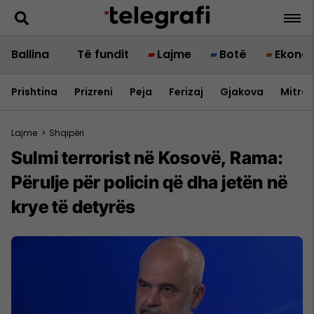
Ballina
Të fundit
Lajme
Botë
Ekono
Prishtina
Prizreni
Peja
Ferizaj
Gjakova
Mitrov
Lajme
>
Shqipëri
Sulmi terrorist në Kosovë, Rama:
Përulje për policin që dha jetën në
krye të detyrës