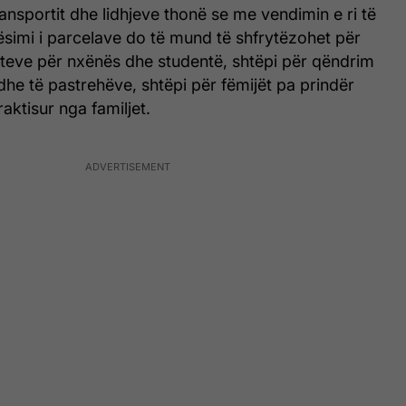
ransportit dhe lidhjeve thonë se me vendimin e ri të
simi i parcelave do të mund të shfrytëzohet për
kteve për nxënës dhe studentë, shtëpi për qëndrim
he të pastrehëve, shtëpi për fëmijët pa prindër
aktisur nga familjet.