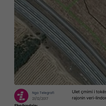
Ulet çmimi i tokë
Nga
Telegrafi
rajonin veri-lin
21/12/2017