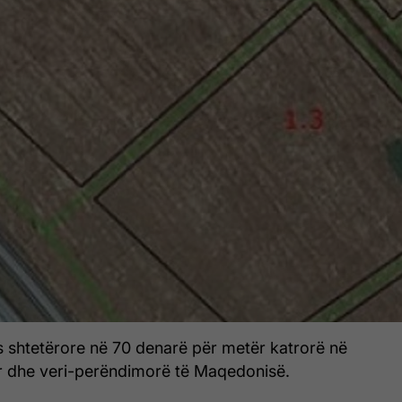
s shtetërore në 70 denarë për metër katrorë në
dor dhe veri-perëndimorë të Maqedonisë.