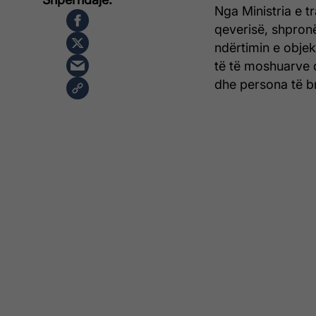
Nga Ministria e t
qeverisë, shpronë
ndërtimin e obje
të të moshuarve d
dhe persona të br