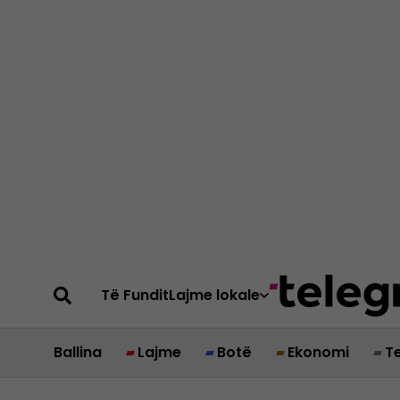
Të Fundit
Lajme lokale
Ballina
Lajme
Botë
Ekonomi
T