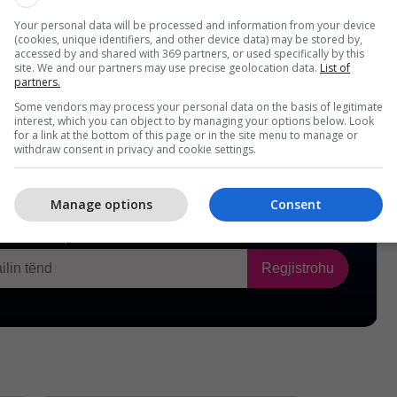
Your personal data will be processed and information from your device
(cookies, unique identifiers, and other device data) may be stored by,
accessed by and shared with 369 partners, or used specifically by this
site. We and our partners may use precise geolocation data.
List of
partners.
Some vendors may process your personal data on the basis of legitimate
interest, which you can object to by managing your options below. Look
for a link at the bottom of this page or in the site menu to manage or
withdraw consent in privacy and cookie settings.
Manage options
Consent