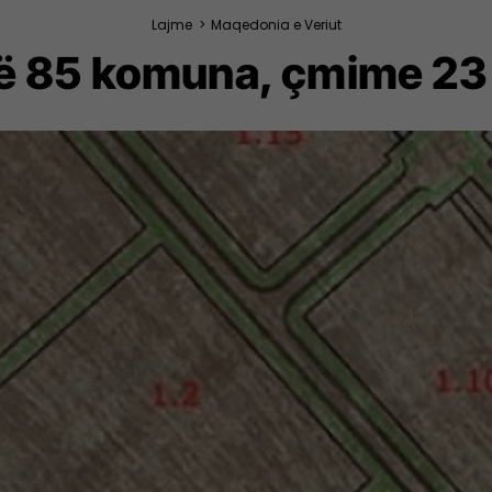
Lajme
>
Maqedonia e Veriut
ë 85 komuna, çmime 23 h