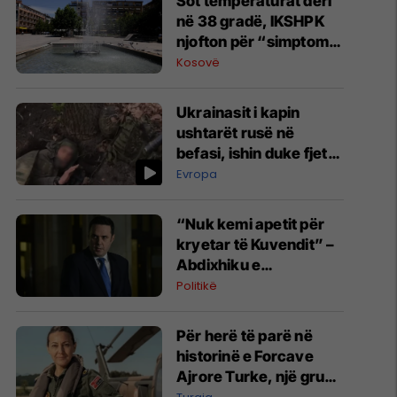
Sot temperaturat deri
në 38 gradë, IKSHPK
njofton për “simptomat
e nxehtësisë”
Kosovë
Ukrainasit i kapin
ushtarët rusë në
befasi, ishin duke fjetur
në strehimoret e
Evropa
kamufluara
“Nuk kemi apetit për
kryetar të Kuvendit” –
Abdixhiku e
konsideron si figurë
Politikë
ceremoniale
Për herë të parë në
historinë e Forcave
Ajrore Turke, një grua