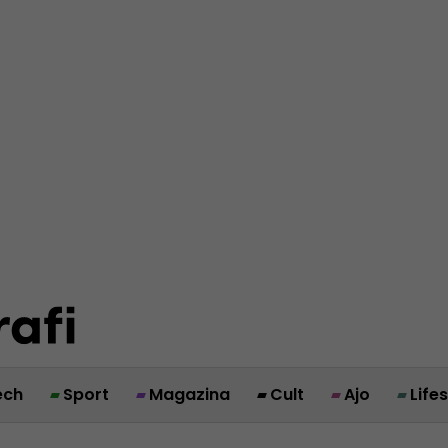
ech
Sport
Magazina
Cult
Ajo
Life