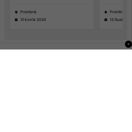
Prishtinë
Prishtinë
31 Korrik 2026
13 Gusht 20
×