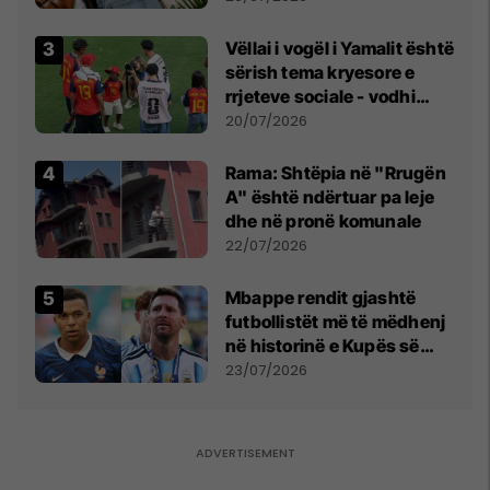
Vëllai i vogël i Yamalit është
sërish tema kryesore e
rrjeteve sociale - vodhi
vëmendjen pas finales së
20/07/2026
Kupës së Botës
Rama: Shtëpia në "Rrugën
A" është ndërtuar pa leje
dhe në pronë komunale
22/07/2026
Mbappe rendit gjashtë
futbollistët më të mëdhenj
në historinë e Kupës së
Botës, Messi mbetet i dyti
23/07/2026