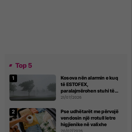
Top 5
Kosova nën alarmin e kuq
të ESTOFEX,
paralajmërohen stuhi të
fuqishme me breshër dhe
21/07/2026
erëra të forta
Pse udhëtarët me përvojë
vendosin një rrotull letre
higjienike në valixhe
20/07/2026