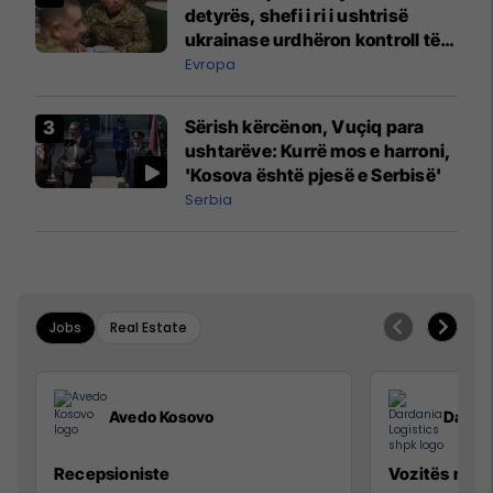
detyrës, shefi i ri i ushtrisë
ukrainase urdhëron kontroll të
madh
Evropa
Sërish kërcënon, Vuçiq para
ushtarëve: Kurrë mos e harroni,
'Kosova është pjesë e Serbisë'
Serbia
Jobs
Real Estate
Avedo Kosovo
Dardan
Recepsioniste
Vozitës me K