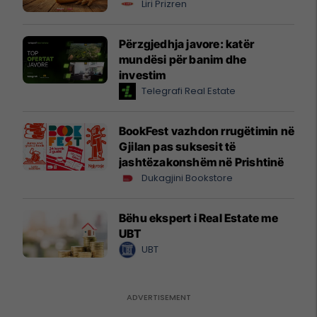
Liri Prizren
Përzgjedhja javore: katër
mundësi për banim dhe
investim
Telegrafi Real Estate
BookFest vazhdon rrugëtimin në
Gjilan pas suksesit të
jashtëzakonshëm në Prishtinë
Dukagjini Bookstore
Bëhu ekspert i Real Estate me
UBT
UBT