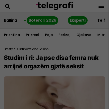
Ballina
Botërori 2026
Eksperti
Të fu
Prishtina
Prizreni
Peja
Ferizaj
Gjakova
Mitrov
Lifestyle
>
Intimitet dhe Pasion
Studim i ri: Ja pse disa femra nuk
arrijnë orgazëm gjatë seksit