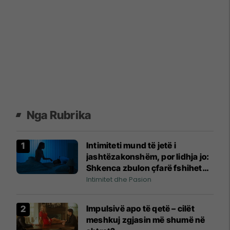
Nga Rubrika
Intimiteti mund të jetë i
jashtëzakonshëm, por lidhja jo:
Shkenca zbulon çfarë fshihet
pas pasionit
Intimitet dhe Pasion
Impulsivë apo të qetë – cilët
meshkuj zgjasin më shumë në