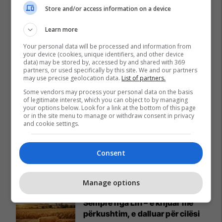
Store and/or access information on a device
Learn more
Your personal data will be processed and information from
your device (cookies, unique identifiers, and other device
data) may be stored by, accessed by and shared with 369
partners, or used specifically by this site. We and our partners
may use precise geolocation data.
List of partners.
Some vendors may process your personal data on the basis
of legitimate interest, which you can object to by managing
your options below. Look for a link at the bottom of this page
or in the site menu to manage or withdraw consent in privacy
and cookie settings.
Consent
Promo
Reklamo këtu
Manage options
Sempre nga Liri – e krijuar me
përkushtim, e dalluar për cilësi