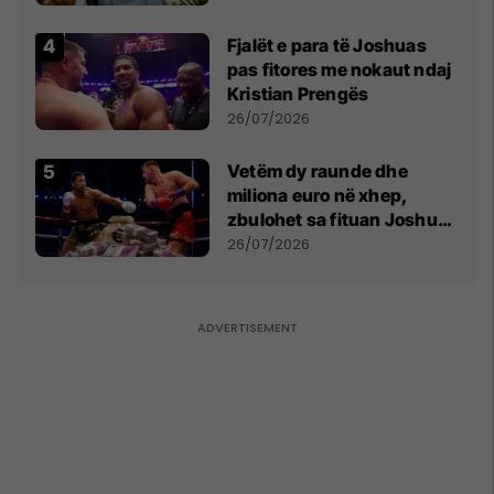
Fjalët e para të Joshuas
pas fitores me nokaut ndaj
Kristian Prengës
26/07/2026
Vetëm dy raunde dhe
miliona euro në xhep,
zbulohet sa fituan Joshua
e Prenga
26/07/2026