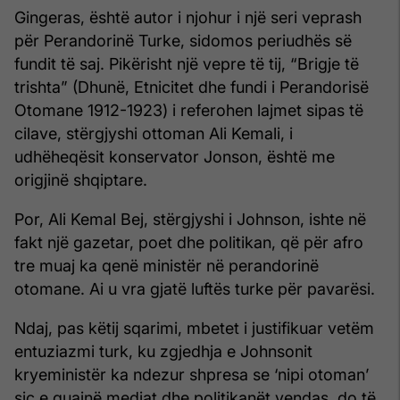
Gingeras, është autor i njohur i një seri veprash
shqiptarit Ali
Kemal
për Perandorinë Turke, sidomos periudhës së
fundit të saj. Pikërisht një vepre të tij, “Brigje të
trishta” (Dhunë, Etnicitet dhe fundi i Perandorisë
Otomane 1912-1923) i referohen lajmet sipas të
cilave, stërgjyshi ottoman Ali Kemali, i
udhëheqësit konservator Jonson, është me
origjinë shqiptare.
Por, Ali Kemal Bej, stërgjyshi i Johnson, ishte në
fakt një gazetar, poet dhe politikan, që për afro
tre muaj ka qenë ministër në perandorinë
otomane. Ai u vra gjatë luftës turke për pavarësi.
Ndaj, pas këtij sqarimi, mbetet i justifikuar vetëm
entuziazmi turk, ku zgjedhja e Johnsonit
kryeministër ka ndezur shpresa se ‘nipi otoman’
sic e quajnë mediat dhe politikanët vendas, do të