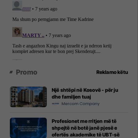
Promo
Reklamo këtu
Një shtëpi në Kosovë - për ju
dhe familjen tuaj
Mercom Company
Profesionet me rritjen më të
shpejtë në botë janë pjesë e
ofertës akademike të UBT-së