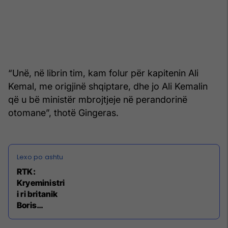
“Unë, në librin tim, kam folur për kapitenin Ali
Kemal, me origjinë shqiptare, dhe jo Ali Kemalin
që u bë ministër mbrojtjeje në perandorinë
otomane”, thotë Gingeras.
RTK:
Kryeministri
i ri britanik
Boris
Johnson,
stërnipi i