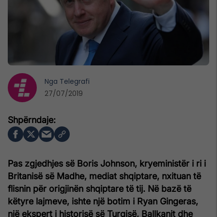
Nga
Telegrafi
27/07/2019
Pas zgjedhjes së Boris Johnson, kryeministër i ri i
Britanisë së Madhe, mediat shqiptare, nxituan të
flisnin për origjinën shqiptare të tij. Në bazë të
këtyre lajmeve, ishte një botim i Ryan Gingeras,
një ekspert i historisë së Turqisë, Ballkanit dhe