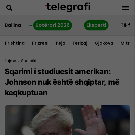
Ballina
Botërori 2026
Eksperti
Të fu
Prishtina
Prizreni
Peja
Ferizaj
Gjakova
Mitrov
Lajme
>
Shqipëri
Sqarimi i studiuesit amerikan:
Johnson nuk është shqiptar, më
keqkuptuan