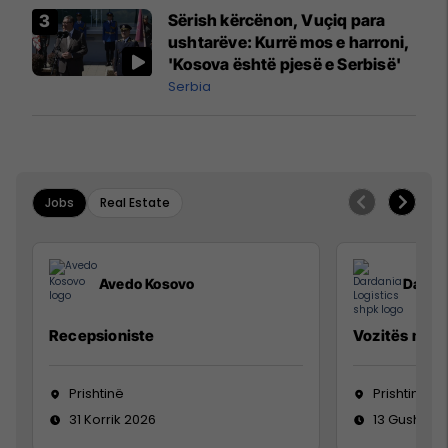
Sërish kërcënon, Vuçiq para
ushtarëve: Kurrë mos e harroni,
'Kosova është pjesë e Serbisë'
Serbia
Jobs
Real Estate
Avedo Kosovo
Dardan
Recepsioniste
Vozitës me K
Prishtinë
Prishtinë
31 Korrik 2026
13 Gusht 20