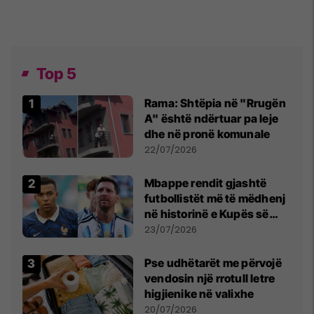
Top 5
Rama: Shtëpia në "Rrugën
A" është ndërtuar pa leje
dhe në pronë komunale
22/07/2026
Mbappe rendit gjashtë
futbollistët më të mëdhenj
në historinë e Kupës së
Botës, Messi mbetet i dyti
23/07/2026
Pse udhëtarët me përvojë
vendosin një rrotull letre
higjienike në valixhe
20/07/2026