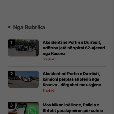
Nga Rubrika
Aksidenti në Portin e Durrësit,
ndërron jetë në spital 62-vjeçari
nga Kosova
Shqipëri
Aksident në Portin e Durrësit,
kamioni përplas shoferin nga
Kosova - dërgohet me urgjencë
në spital
Shqipëri
Mos klikoni në linqe, Policia e
Shtetit paralajmëron për sulme