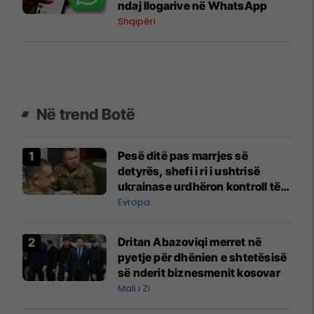
ndaj llogarive në WhatsApp
Shqipëri
Në trend Botë
Pesë ditë pas marrjes së
detyrës, shefi i ri i ushtrisë
ukrainase urdhëron kontroll të
madh
Evropa
Dritan Abazoviqi merret në
pyetje për dhënien e shtetësisë
së nderit biznesmenit kosovar
Mali i Zi