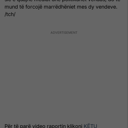
mund të forcojë marrëdhëniet mes dy vendeve.
/tch/
Për të parë video raportin klikoni
KËTU