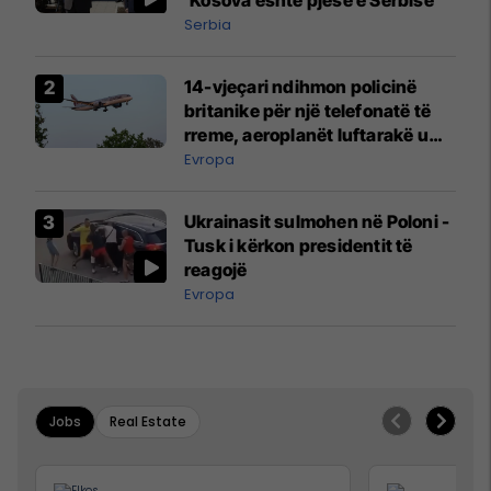
Serbia
14-vjeçari ndihmon policinë
britanike për një telefonatë të
rreme, aeroplanët luftarakë u
ngritën në ajër për të
Evropa
interceptuar fluturaken e Qatar
Airways që po shkonte drejt
Ukrainasit sulmohen në Poloni -
Mançesterit
Tusk i kërkon presidentit të
reagojë
Evropa
Jobs
Real Estate