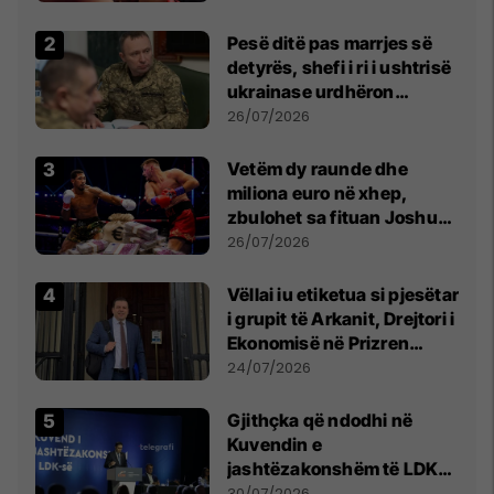
Pesë ditë pas marrjes së
detyrës, shefi i ri i ushtrisë
ukrainase urdhëron
kontroll të madh
26/07/2026
Vetëm dy raunde dhe
miliona euro në xhep,
zbulohet sa fituan Joshua
e Prenga
26/07/2026
Vëllai iu etiketua si pjesëtar
i grupit të Arkanit, Drejtori i
Ekonomisë në Prizren
mohon pretendimet
24/07/2026
Gjithçka që ndodhi në
Kuvendin e
jashtëzakonshëm të LDK-
së
30/07/2026