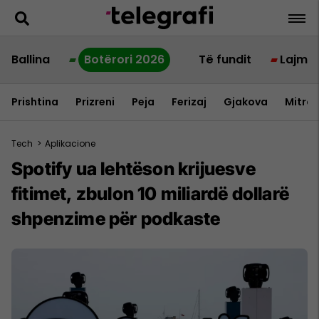
Ballina
Botërori 2026
Të fundit
Lajme
Prishtina
Prizreni
Peja
Ferizaj
Gjakova
Mitrov
Tech
>
Aplikacione
Spotify ua lehtëson krijuesve
fitimet, zbulon 10 miliardë dollarë
shpenzime për podkaste