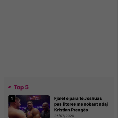
Top 5
Fjalët e para të Joshuas
pas fitores me nokaut ndaj
Kristian Prengës
26/07/2026