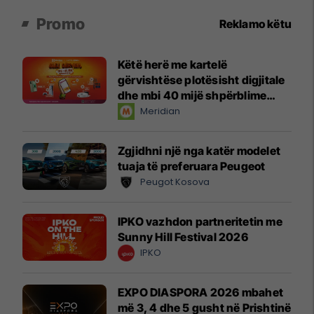
Promo
Reklamo këtu
Këtë herë me kartelë
gërvishtëse plotësisht digjitale
dhe mbi 40 mijë shpërblime
instant!
Meridian
Zgjidhni një nga katër modelet
tuaja të preferuara Peugeot
Peugot Kosova
IPKO vazhdon partneritetin me
Sunny Hill Festival 2026
IPKO
EXPO DIASPORA 2026 mbahet
më 3, 4 dhe 5 gusht në Prishtinë