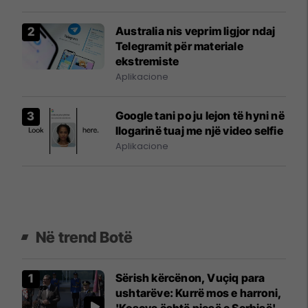
Australia nis veprim ligjor ndaj
Telegramit për materiale
ekstremiste
Aplikacione
Google tani po ju lejon të hyni në
llogarinë tuaj me një video selfie
Aplikacione
Në trend Botë
Sërish kërcënon, Vuçiq para
ushtarëve: Kurrë mos e harroni,
'Kosova është pjesë e Serbisë'