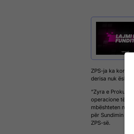
ZPS-ja ka konfirm
derisa nuk është 
“Zyra e Prokurori
operacione të v
mbështeten nga P
për Sundimin e Li
ZPS-së.