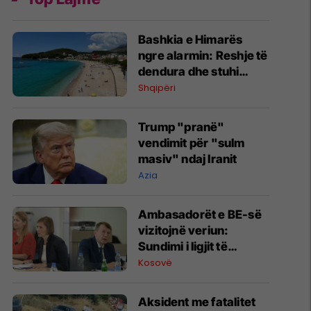
Bashkia e Himarës
ngre alarmin: Reshje të
dendura dhe stuhi
gjatë së premtes
Shqipëri
Trump "pranë"
vendimit për "sulm
masiv" ndaj Iranit
Azia
Ambasadorët e BE-së
vizitojnë veriun:
Sundimi i ligjit të
zbatohet njësoj në
Kosovë
gjithë Kosovën
Aksident me fatalitet