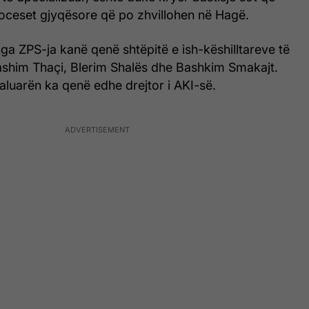
oceset gjyqësore që po zhvillohen në Hagë.
nga ZPS-ja kanë qenë shtëpitë e ish-këshilltareve të
Hashim Thaçi, Blerim Shalës dhe Bashkim Smakajt.
 kaluarën ka qenë edhe drejtor i AKI-së.