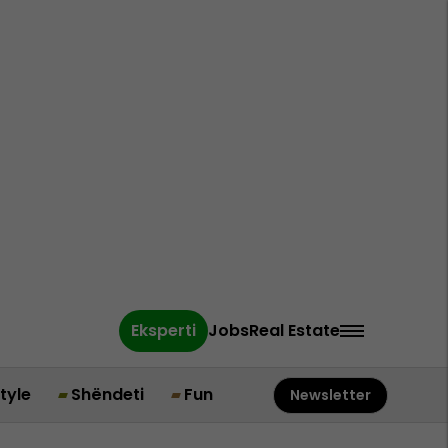
Eksperti
Jobs
Real Estate
style
Shëndeti
Fun
Newsletter