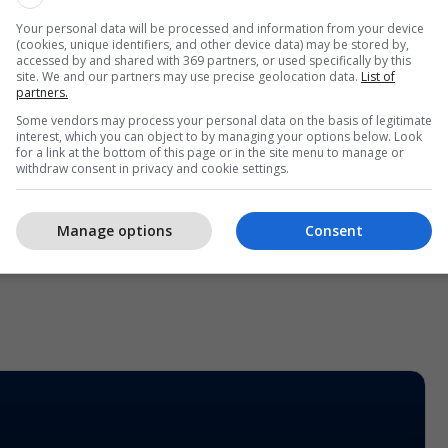
Your personal data will be processed and information from your device
(cookies, unique identifiers, and other device data) may be stored by,
Përveç Shalës - bastisje po kryhen
accessed by and shared with 369 partners, or used specifically by this
site. We and our partners may use precise geolocation data.
List of
edhe në shtëpinë e ish-shefit të
partners.
AKI-së, Bashkim Smakaj
Some vendors may process your personal data on the basis of legitimate
interest, which you can object to by managing your options below. Look
for a link at the bottom of this page or in the site menu to manage or
withdraw consent in privacy and cookie settings.
 më parë Gjykata Speciale kishte bastisur edhe
Manage options
Consent
illtarit të Hashim Thaçit, Adil Behramaj. /Telegrafi/