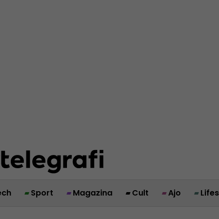
ech
Sport
Magazina
Cult
Ajo
Life