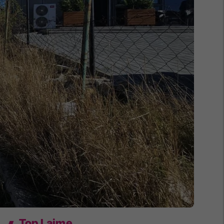
Top Lajme