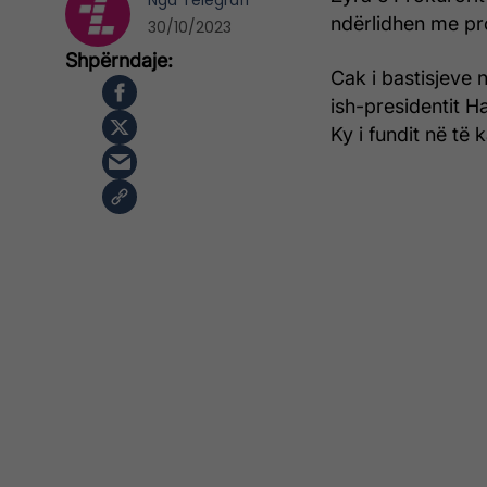
Nga
Telegrafi
ndërlidhen me pr
30/10/2023
Cak i bastisjeve 
ish-presidentit 
Ky i fundit në të