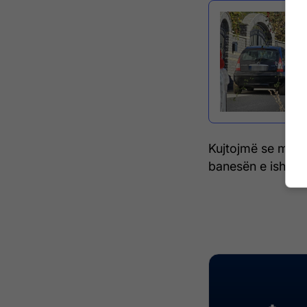
Kujtojmë se muaj
banesën e ish-kësh