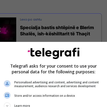
Specialja bastis shtëpinë e Blerim
Shalës, ish-këshilltarit të Thaçit
uar për Telegrafin kryerjen e këtyre bastisjeve,
që ka shpalosur detaje të tjera.
Telegrafi asks for your consent to use your
personal data for the following purposes:
t të Specializuar (SPO) është duke zhvilluar
azhdueshme në Kosovë. Operacionet e PSP-së po
Personalised advertising and content, advertising and content
olicia e Kosovës dhe Misioni i Bashkimit Evropian
measurement, audience research and services development
gjit në Kosovë (EULEX)”, thuhet në përgjigjen e
Store and/or access information on a device
Learn more