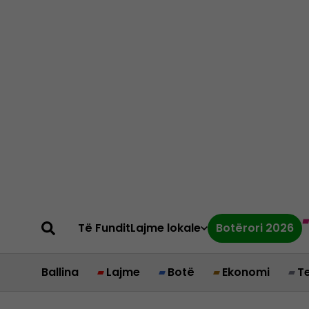
Të Fundit
Lajme lokale
Botërori 2026
Ballina
Lajme
Botë
Ekonomi
T