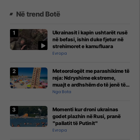
Në trend Botë
Ukrainasit i kapin ushtarët rusë
në befasi, ishin duke fjetur në
strehimoret e kamufluara
Evropa
Meteorologët me parashikime të
reja: Ndryshime ekstreme,
muajt e ardhshëm do të jenë të
pazakontë
Nga Bota
Momenti kur droni ukrainas
godet plazhin në Rusi, pranë
"pallatit të Putinit"
Evropa