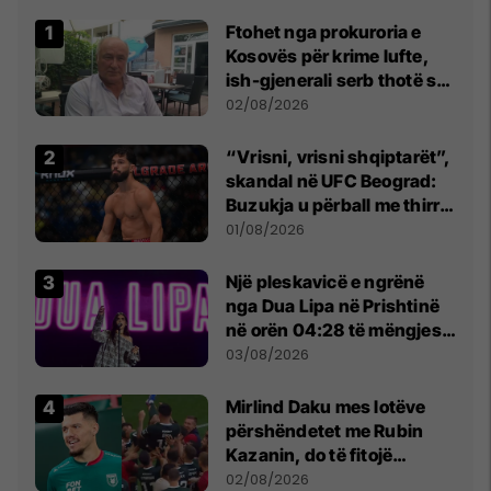
Ftohet nga prokuroria e
Kosovës për krime lufte,
ish-gjenerali serb thotë se
dikush e tradhtoi në
02/08/2026
Beograd
“Vrisni, vrisni shqiptarët”,
skandal në UFC Beograd:
Buzukja u përball me thirrje
anti-shqiptare nga
01/08/2026
tribunat
Një pleskavicë e ngrënë
nga Dua Lipa në Prishtinë
në orën 04:28 të mëngjesit
- dhe bota digjitale serbe
03/08/2026
shpall gjendjen e luftës
Mirlind Daku mes lotëve
përshëndetet me Rubin
Kazanin, do të fitojë
miliona te Spartak Moska
02/08/2026