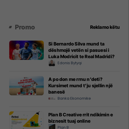
Promo
Reklamo këtu
Si Bernardo Silva mund ta
dëshmojë vetën si pasuesi i
Luka Modricit te Real Madridi?
Edonis Bytyqi
A po don me rrnu n’deti?
Kursimet mund t’ju sjellin një
banesë
Banka Ekonomike
Plan B Creative rrit ndikimin e
biznesit tuaj online
Plan B