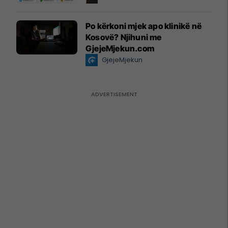
Po kërkoni mjek apo klinikë në
Kosovë? Njihuni me
GjejeMjekun.com
GjejeMjekun