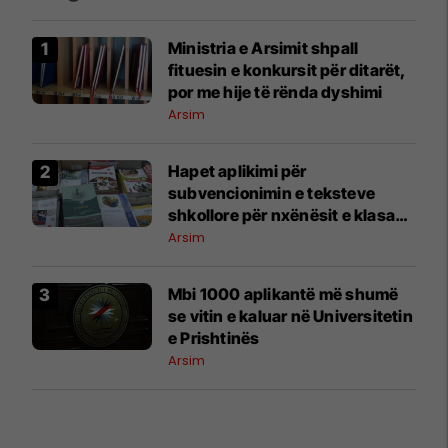
Ministria e Arsimit shpall
fituesin e konkursit për ditarët,
por me hije të rënda dyshimi
Arsim
Hapet aplikimi për
subvencionimin e teksteve
shkollore për nxënësit e klasave
1–9
Arsim
​Mbi 1000 aplikantë më shumë
se vitin e kaluar në Universitetin
e Prishtinës
Arsim