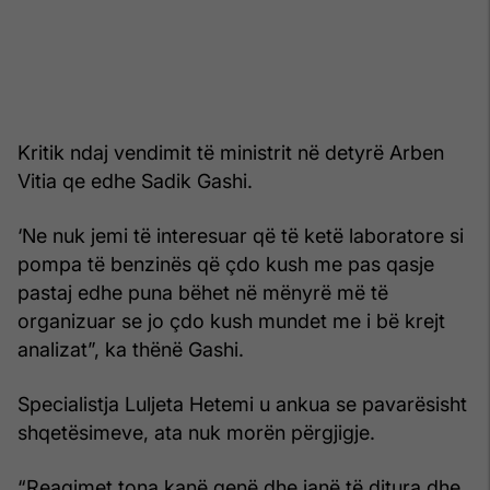
Kritik ndaj vendimit të ministrit në detyrë Arben
Vitia qe edhe Sadik Gashi.
‘Ne nuk jemi të interesuar që të ketë laboratore si
pompa të benzinës që çdo kush me pas qasje
pastaj edhe puna bëhet në mënyrë më të
organizuar se jo çdo kush mundet me i bë krejt
analizat”, ka thënë Gashi.
Specialistja Luljeta Hetemi u ankua se pavarësisht
shqetësimeve, ata nuk morën përgjigje.
“Reagimet tona kanë qenë dhe janë të ditura dhe