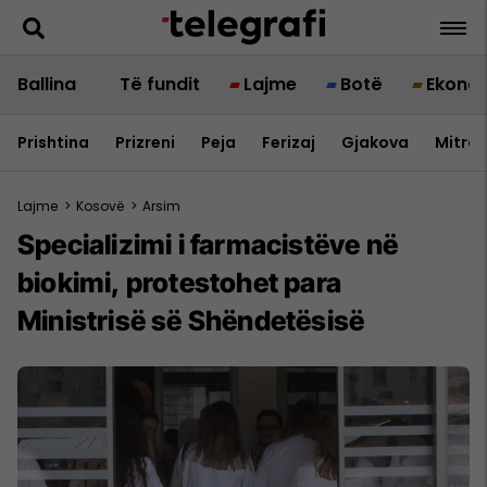
Ballina
Të fundit
Lajme
Botë
Ekono
Prishtina
Prizreni
Peja
Ferizaj
Gjakova
Mitrov
Lajme
>
Kosovë
>
Arsim
Specializimi i farmacistëve në
biokimi, protestohet para
Ministrisë së Shëndetësisë