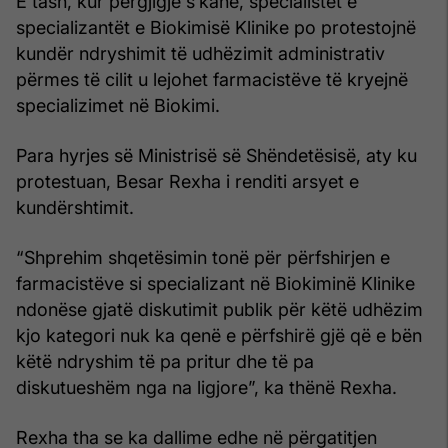
E tash, kur përgjigje s’kanë, specialistët e
specializantët e Biokimisë Klinike po protestojnë
kundër ndryshimit të udhëzimit administrativ
përmes të cilit u lejohet farmacistëve të kryejnë
specializimet në Biokimi.
Para hyrjes së Ministrisë së Shëndetësisë, aty ku
protestuan, Besar Rexha i renditi arsyet e
kundërshtimit.
“Shprehim shqetësimin tonë për përfshirjen e
farmacistëve si specializant në Biokiminë Klinike
ndonëse gjatë diskutimit publik për këtë udhëzim
kjo kategori nuk ka qenë e përfshirë gjë që e bën
këtë ndryshim të pa pritur dhe të pa
diskutueshëm nga na ligjore”, ka thënë Rexha.
Rexha tha se ka dallime edhe në përgatitjen