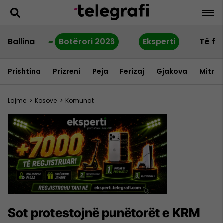
Ballina
Botërori 2026
Eksperti
Të fu
Prishtina
Prizreni
Peja
Ferizaj
Gjakova
Mitrov
Lajme
>
Kosove
>
Komunat
Sot protestojnë punëtorët e KRM