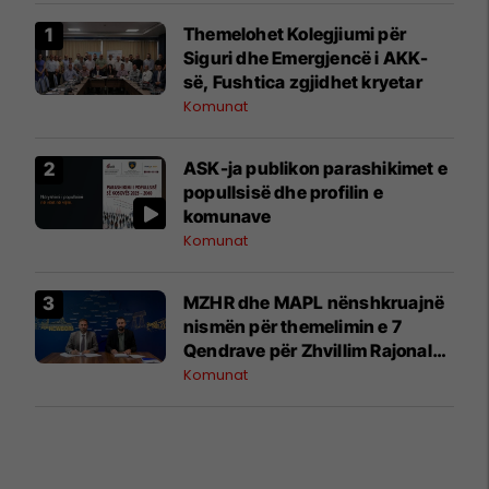
Themelohet Kolegjiumi për
Siguri dhe Emergjencë i AKK-
së, Fushtica zgjidhet kryetar
Komunat
ASK-ja publikon parashikimet e
popullsisë dhe profilin e
komunave
Komunat
MZHR dhe MAPL nënshkruajnë
nismën për themelimin e 7
Qendrave për Zhvillim Rajonal
në Kosovë
Komunat