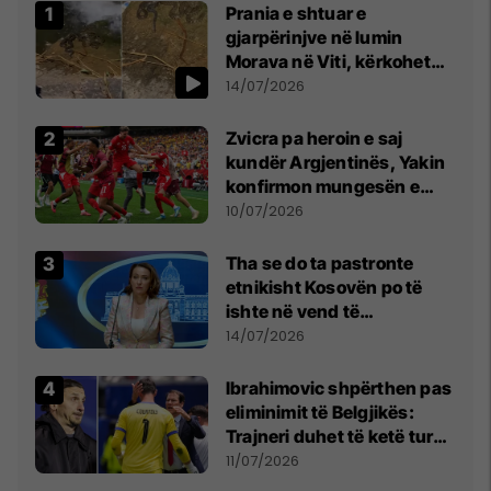
Prania e shtuar e
gjarpërinjve në lumin
Morava në Viti, kërkohet
kujdes nga qytetarët
14/07/2026
Zvicra pa heroin e saj
kundër Argjentinës, Yakin
konfirmon mungesën e
madhe
10/07/2026
Tha se do ta pastronte
etnikisht Kosovën po të
ishte në vend të
Millosheviqit, Lëvizja e
14/07/2026
Qytetarëve të Lirë në Serbi
kërkon shkarkimin e
Ibrahimovic shpërthen pas
menjëhershëm të
eliminimit të Belgjikës:
Snezhana Paunoviq
Trajneri duhet të ketë turp,
ai lojtar se meritoi të luante
11/07/2026