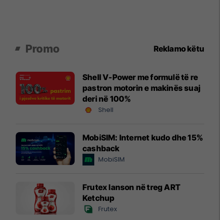
Promo
Reklamo këtu
Shell V-Power me formulë të re
pastron motorin e makinës suaj
deri në 100%
Shell
MobiSIM: Internet kudo dhe 15%
cashback
MobiSIM
Frutex lanson në treg ART
Ketchup
Frutex