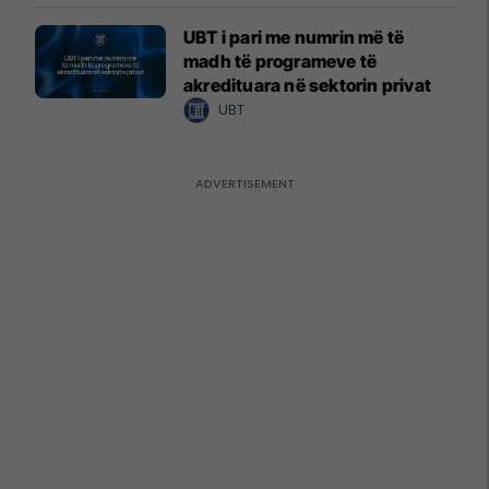
UBT i pari me numrin më të
madh të programeve të
akredituara në sektorin privat
UBT