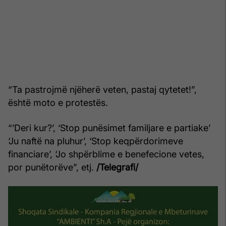
“Ta pastrojmë njëherë veten, pastaj qytetet!”,
është moto e protestës.
“’Deri kur?’, ‘Stop punësimet familjare e partiake’
‘Ju naftë na pluhur’, ‘Stop keqpërdorimeve
financiare’, ‘Jo shpërblime e benefecione vetes,
por punëtorëve”, etj.
/Telegrafi/