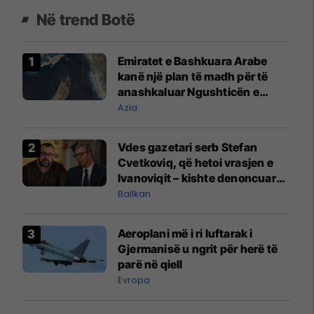
Në trend Botë
Emiratet e Bashkuara Arabe
kanë një plan të madh për të
anashkaluar Ngushticën e
Hormuzit
Azia
Vdes gazetari serb Stefan
Cvetkoviq, që hetoi vrasjen e
Ivanoviqit – kishte denoncuar
kërcënime ndaj vëllezërve
Ballkan
Vuçiq
Aeroplani më i ri luftarak i
Gjermanisë u ngrit për herë të
parë në qiell
Evropa