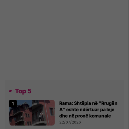
Top 5
Rama: Shtëpia në "Rrugën
A" është ndërtuar pa leje
dhe në pronë komunale
22/07/2026