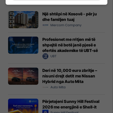
Një shtëpi në Kosovë - për ju
dhe familjen tuaj
Mercom Company
Profesionet me rritjen më të
shpejtë në botë janë pjesë e
ofertës akademike të UBT-së
UBT
Deri në 10,000 euro zbritje –
nisuni drejt detit me Nissan
Hybrid nga Auto Mita
Auto Mita
Përjetojeni Sunny Hill Festival
2026 me energjinë e Shell-it
Sunny Hill Festival