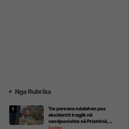
Nga Rubrika
Tre persona ndalohen pas
aksidentit tragjik në
vendpunishte në Prishtinë,
Prokuroria nis hetimet
Drejtësi