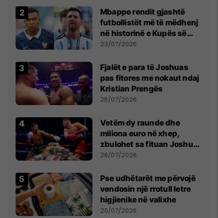
Mbappe rendit gjashtë
futbollistët më të mëdhenj
në historinë e Kupës së
Botës, Messi mbetet i dyti
23/07/2026
Fjalët e para të Joshuas
pas fitores me nokaut ndaj
Kristian Prengës
26/07/2026
Vetëm dy raunde dhe
miliona euro në xhep,
zbulohet sa fituan Joshua
e Prenga
26/07/2026
Pse udhëtarët me përvojë
vendosin një rrotull letre
higjienike në valixhe
20/07/2026