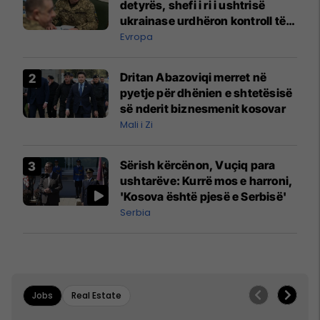
detyrës, shefi i ri i ushtrisë
ukrainase urdhëron kontroll të
madh
Evropa
Dritan Abazoviqi merret në
pyetje për dhënien e shtetësisë
së nderit biznesmenit kosovar
Mali i Zi
Sërish kërcënon, Vuçiq para
ushtarëve: Kurrë mos e harroni,
'Kosova është pjesë e Serbisë'
Serbia
Jobs
Real Estate