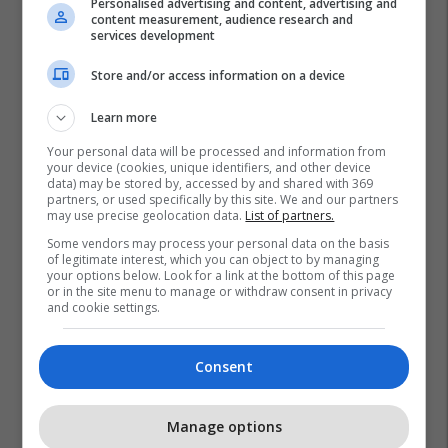
Personalised advertising and content, advertising and
content measurement, audience research and
services development
Store and/or access information on a device
Learn more
Your personal data will be processed and information from
your device (cookies, unique identifiers, and other device
data) may be stored by, accessed by and shared with 369
partners, or used specifically by this site. We and our partners
may use precise geolocation data.
List of partners.
Some vendors may process your personal data on the basis
of legitimate interest, which you can object to by managing
your options below. Look for a link at the bottom of this page
or in the site menu to manage or withdraw consent in privacy
and cookie settings.
Consent
Manage options
Promo
Reklamo këtu