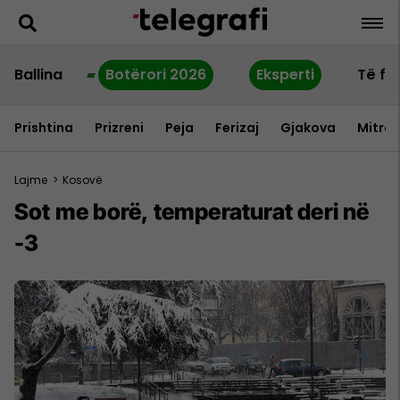
Ballina
Botërori 2026
Eksperti
Të fu
Prishtina
Prizreni
Peja
Ferizaj
Gjakova
Mitrov
Lajme
>
Kosovë
Sot me borë, temperaturat deri në
-3