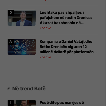
Lushtaku pas shpalljes i
pafajshëm në rastin Drenica:
Akuzat bazoheshin në
dëshmitarë të rrejshëm
Kosovë
Kompania e Daniel Vatajt dhe
Betim Drenicës siguron 12
milionë dollarë për platformën e
mesazheve me AI
Kosovë
Në trend Botë
Pesë ditë pas marrjes së