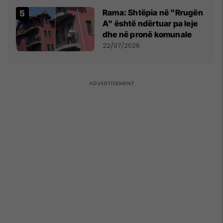
Rama: Shtëpia në "Rrugën
A" është ndërtuar pa leje
dhe në pronë komunale
22/07/2026