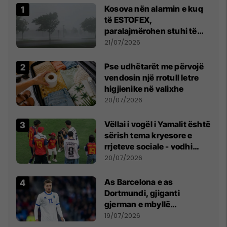
Kosova nën alarmin e kuq
të ESTOFEX,
paralajmërohen stuhi të
fuqishme me breshër dhe
21/07/2026
erëra të forta
Pse udhëtarët me përvojë
vendosin një rrotull letre
higjienike në valixhe
20/07/2026
Vëllai i vogël i Yamalit është
sërish tema kryesore e
rrjeteve sociale - vodhi
vëmendjen pas finales së
20/07/2026
Kupës së Botës
As Barcelona e as
Dortmundi, gjiganti
gjerman e mbyllë
marrëveshjen për Fisnik
19/07/2026
Asllanin