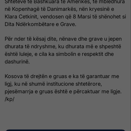
Shteteve të Bashkuara të Amerikës, të mbledhura
në Kopenhagë të Danimarkës, nën kryesinë e
Klara Cetkinit, vendosen që 8 Marsi të shënohet si
Dita Ndërkombëtare e Grave.
Për nder të kësaj dite, nënave dhe grave u jepen
dhurata të ndryshme, ku dhurata më e shpeshtë
është luleje, e cila ka simbolin e respektit dhe
dashurinë.
Kosova të drejtën e gruas e ka të garantuar me
ligj, ku në shumë institucione shtetërore,
pjesëmarrja e gruas është e përcaktuar me ligje.
/kp/