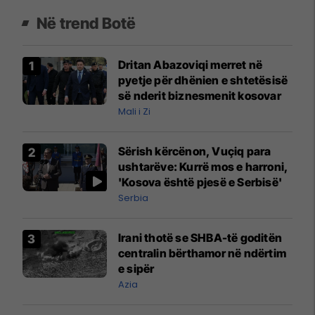
Në trend Botë
Dritan Abazoviqi merret në
pyetje për dhënien e shtetësisë
së nderit biznesmenit kosovar
Mali i Zi
Sërish kërcënon, Vuçiq para
ushtarëve: Kurrë mos e harroni,
'Kosova është pjesë e Serbisë'
Serbia
Irani thotë se SHBA-të goditën
centralin bërthamor në ndërtim
e sipër
Azia