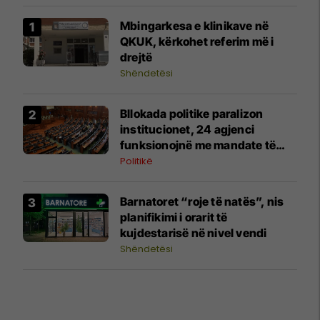
Mbingarkesa e klinikave në
QKUK, kërkohet referim më i
drejtë
Shëndetësi
Bllokada politike paralizon
institucionet, 24 agjenci
funksionojnë me mandate të
skaduara ose jo të plota
Politikë
Barnatoret “roje të natës”, nis
planifikimi i orarit të
kujdestarisë në nivel vendi
Shëndetësi