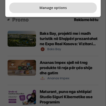
Manage options
Promo
Reklamo këtu
Baks Bay, projekti me i madh
turistik në Shqipëri prezantohet
ne Expo Real Kosova: Vizitoni
shtandin dhe zbuloni
Baks Bay
mundësitë e investimit
Ananas Impex sjell në treg
produkte të reja për çdo shije
dhe gatim
Ananas Impex
Maturant, puno nga shtëpia!
Studio Siguri Kibernetike ose
Programim