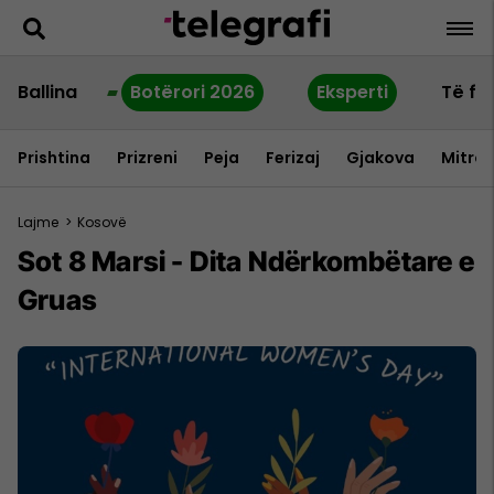
Ballina
Botërori 2026
Eksperti
Të fu
Prishtina
Prizreni
Peja
Ferizaj
Gjakova
Mitrov
Lajme
>
Kosovë
Sot 8 Marsi - Dita Ndërkombëtare e
Gruas