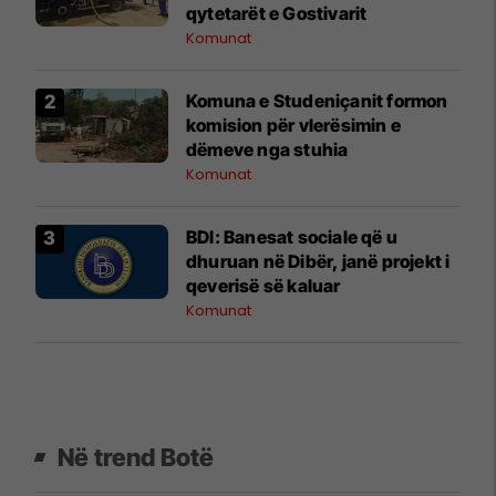
qytetarët e Gostivarit
Komunat
Komuna e Studeniçanit formon
komision për vlerësimin e
dëmeve nga stuhia
Komunat
BDI: Banesat sociale që u
dhuruan në Dibër, janë projekt i
qeverisë së kaluar
Komunat
Në trend Botë