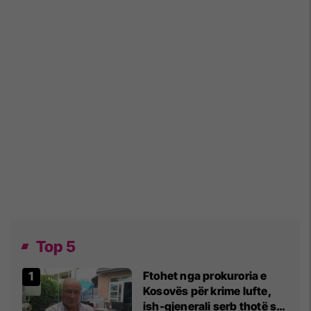
Top 5
Ftohet nga prokuroria e
Kosovës për krime lufte,
ish-gjenerali serb thotë se