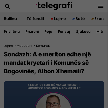
Ballina
Të fundit
Lajme
Botë
Ekono
Prishtina
Prizreni
Peja
Ferizaj
Gjakova
Mitrov
Lajme
>
Maqedoni
>
Komunat
Sondazh: A e meriton edhe një
mandat kryetari i Komunës së
Bogovinës, Albon Xhemaili?