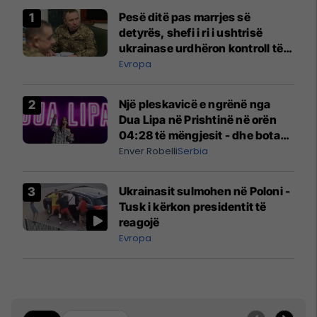
Pesë ditë pas marrjes së
detyrës, shefi i ri i ushtrisë
ukrainase urdhëron kontroll të
madh
Evropa
Një pleskavicë e ngrënë nga
Dua Lipa në Prishtinë në orën
04:28 të mëngjesit - dhe bota
digjitale serbe shpall gjendjen e
Enver Robelli
Serbia
luftës
Ukrainasit sulmohen në Poloni -
Tusk i kërkon presidentit të
reagojë
Evropa