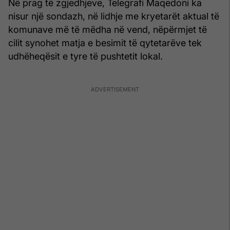
Në prag të zgjedhjeve, Telegrafi Maqedoni ka
nisur një sondazh, në lidhje me kryetarët aktual të
komunave më të mëdha në vend, nëpërmjet të
cilit synohet matja e besimit të qytetarëve tek
udhëheqësit e tyre të pushtetit lokal.