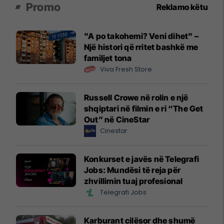
Promo
Reklamo këtu
"A po takohemi? Veni dihet" –
Një histori që rritet bashkë me
familjet tona
Viva Fresh Store
Russell Crowe në rolin e një
shqiptari në filmin e ri “The Get
Out” në CineStar
Cinestar
Konkurset e javës në Telegrafi
Jobs: Mundësi të reja për
zhvillimin tuaj profesional
Telegrafi Jobs
Karburant cilësor dhe shumë