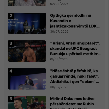
dikush e tradhtoi në
02/08/2026
Beograd
Gjithçka që ndodhi në
Kuvendin e
jashtëzakonshëm të LDK-
së
30/07/2026
“Vrisni, vrisni shqiptarët”,
skandal në UFC Beograd:
Buzukja u përball me thirrje
anti-shqiptare nga
01/08/2026
tribunat
"Nëse është përfshirë, ka
gabuar rëndë, nuk i falet",
Abdixhiku i çon “selam”
Përparim Ramës
30/07/2026
Mirlind Daku mes lotëve
përshëndetet me Rubin