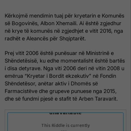
Kërkojmë mendimin tuaj për kryetarin e Komunës
së Bogovinës, Albon Xhemaili. Ai është zgjedhur
në krye të komunës në zgjedhjet e vitit 2016, nga
radhët e Aleancës për Shqiptarët.
Prej vitit 2006 është punësuar në Ministrinë e
Shëndetësisë, ku edhe momentalisht është bartës
i disa detyrave. Nga viti 2006 deri nё vitin 2008 u
emёrua “Kryetar i Bordit ekzekutiv” nё Fondin
Shёndetësor, anёtar aktiv i Dhomёs sё
Farmacistёve dhe grupeve punuese nga 2015,
dhe sё fundmi pjesё e stafit tё Arben Taravarit.