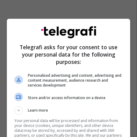
Telegrafi asks for your consent to use
your personal data for the following
purposes:
Zgjedhjet Lokale - Mk
Albon Xhemaili
Komuna E Bogovinës
Personalised advertising and content, advertising and
content measurement, audience research and
services development
Store and/or access information on a device
Learn more
Your personal data will be processed and information from
your device (cookies, unique identifiers, and other device
data) may be stored by, accessed by and shared with 369
partners, or used specifically by this site. We and our partners