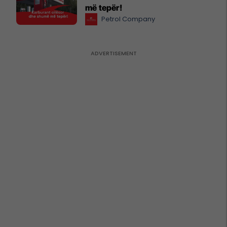
më tepër!
Petrol Company