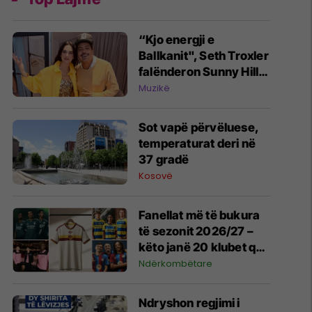
“Kjo energji e
Ballkanit", Seth Troxler
falënderon Sunny Hill
Festival pas paraqitjes
Muzikë
në Prishtinë
Sot vapë përvëluese,
temperaturat deri në
37 gradë
Kosovë
Fanellat më të bukura
të sezonit 2026/27 –
këto janë 20 klubet që
spikatën me dizajnin e
Ndërkombëtare
tyre
Ndryshon regjimi i