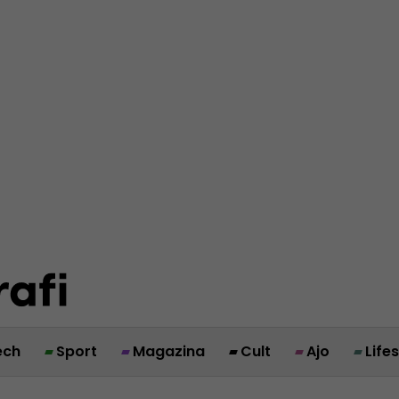
ech
Sport
Magazina
Cult
Ajo
Life