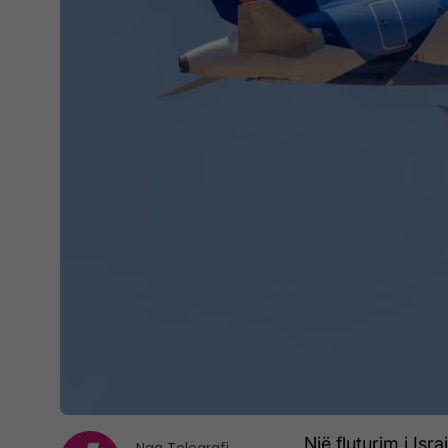
Një fluturim i Isra