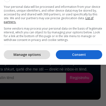
afi/
Your personal data will be processed and information from your device
(cookies, unique identifiers, and other device data) may be stored by,
accessed by and shared with 369 partners, or used specifically by this
site. We and our partners may use precise geolocation data.
List of
partners.
Some vendors may process your personal data on the basis of legitimate
interest, which you can object to by managing your options below. Look
for a link at the bottom of this page or in the site menu to manage or
withdraw consent in privacy and cookie settings.
Manage options
Consent