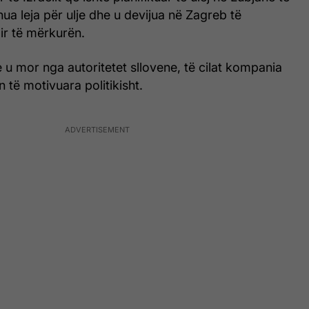
hua leja për ulje dhe u devijua në Zagreb të
air të mërkurën.
 u mor nga autoritetet sllovene, të cilat kompania
 të motivuara politikisht.