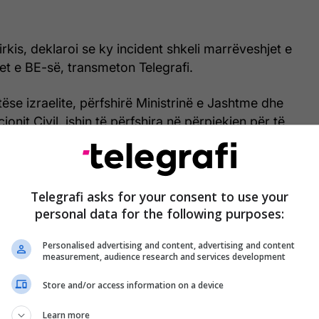
Sirkis, deklaroi se ky incident shkeli marrëveshjet e
jet e BE-së, transmeton Telegrafi.
tëse izraelite, përfshirë Ministrinë e Jashtme dhe
cionit Civil, ishin të përfshira në përpjekjen për të
e që do të lejonte që fluturimi të vazhdonte sipas
kjet ishin të pasuksesshme, tha Sirkis.
ar për një kryeministër fuqimisht pro-Izrael, duke
Telegrafi asks for your consent to use your
personal data for the following purposes:
shim të habitshëm politik pas mosmarrëveshjeve të
së ndaj shtetit hebre.
Personalised advertising and content, advertising and content
measurement, audience research and services development
gjodh më 22 maj. Kjo është hera e tij e katërt në
ë parë shërbeu nga 2004-2008, 2012-2013 dhe
Store and/or access information on a device
 kryeson Partinë Demokratike Sllovene të krahut
Learn more