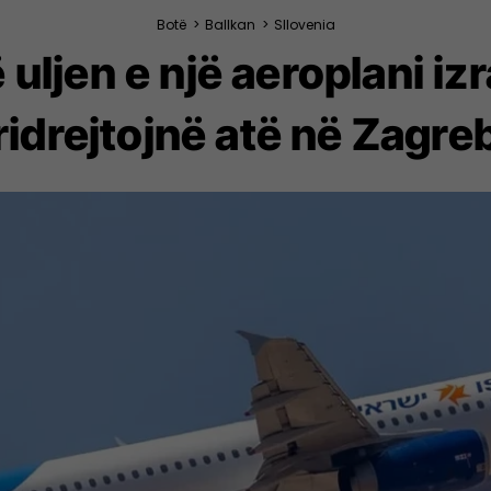
Botë
>
Ballkan
>
Sllovenia
uljen e një aeroplani izr
ridrejtojnë atë në Zagre