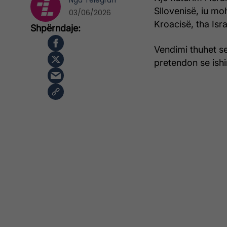
Nga
Telegrafi
Sllovenisë, iu mo
03/06/2026
Kroacisë, tha Isr
Vendimi thuhet se
pretendon se ishin