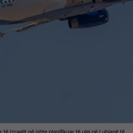
ir të Izraelit që ishte planifikuar të ulej në Lubjanë të