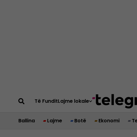
Të Fundit
Lajme lokale
Ballina
Lajme
Botë
Ekonomi
T