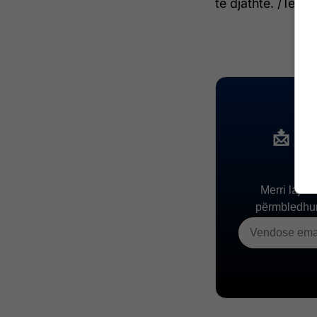
të djathtë. /Telegr