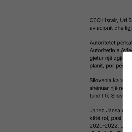
CEO i Israir, Uri 
aviacionit dhe lig
Autoritetet përka
Autoritetin e Avia
gjetur një zgjidhj
planit, por përpje
Sllovenia ka votu
shënuar një ndry
fundit të Slloveni
Janez Jansa u riz
këtë rol, pasi m
2020-2022. Jansa