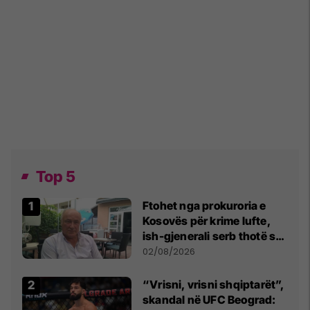
Top 5
Ftohet nga prokuroria e
Kosovës për krime lufte,
ish-gjenerali serb thotë se
dikush e tradhtoi në
02/08/2026
Beograd
“Vrisni, vrisni shqiptarët”,
skandal në UFC Beograd: