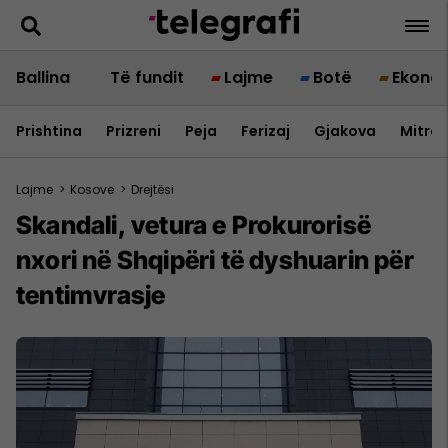
Ballina
Të fundit
Lajme
Botë
Ekono
Prishtina
Prizreni
Peja
Ferizaj
Gjakova
Mitrov
Lajme
>
Kosove
>
Drejtësi
Skandali, vetura e Prokurorisë
nxori në Shqipëri të dyshuarin për
tentimvrasje