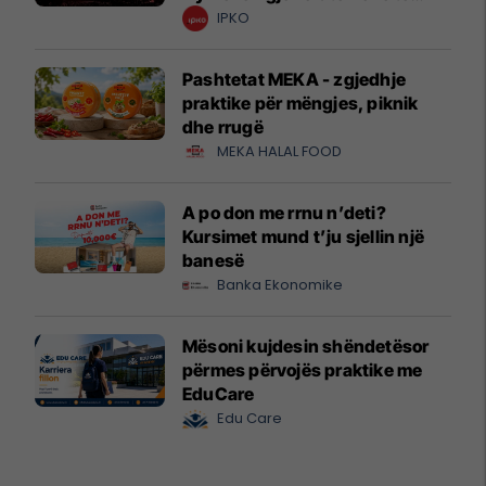
krijuesve
IPKO
Pashtetat MEKA - zgjedhje
praktike për mëngjes, piknik
dhe rrugë
MEKA HALAL FOOD
A po don me rrnu n’deti?
Kursimet mund t’ju sjellin një
banesë
Banka Ekonomike
Mësoni kujdesin shëndetësor
përmes përvojës praktike me
EduCare
Edu Care