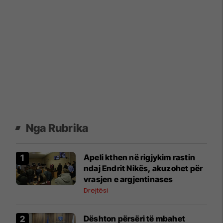
Nga Rubrika
Apeli kthen në rigjykim rastin
ndaj Endrit Nikës, akuzohet për
vrasjen e argjentinases
Drejtësi
​Dështon përsëri të mbahet