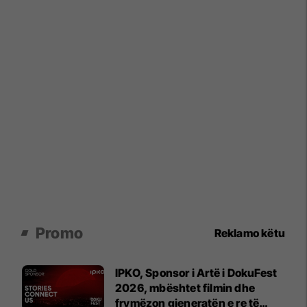
Promo
Reklamo këtu
IPKO, Sponsor i Artë i DokuFest
2026, mbështet filmin dhe
frymëzon gjeneratën e re të