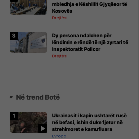
mbledhja e Këshillit Gjyqësor të
Kosovës
Drejtësi
Dy persona ndalohen për
lëndimin e rëndë të një zyrtari të
Inspektoratit Policor
Drejtësi
Në trend Botë
Ukrainasit i kapin ushtarët rusë
në befasi, ishin duke fjetur në
strehimoret e kamufluara
Evropa