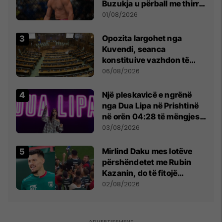
Buzukja u përball me thirrje
anti-shqiptare nga
01/08/2026
tribunat
Opozita largohet nga
Kuvendi, seanca
konstituive vazhdon të
shtunën në orën 11:00
06/08/2026
Një pleskavicë e ngrënë
nga Dua Lipa në Prishtinë
në orën 04:28 të mëngjesit
- dhe bota digjitale serbe
03/08/2026
shpall gjendjen e luftës
Mirlind Daku mes lotëve
përshëndetet me Rubin
Kazanin, do të fitojë
miliona te Spartak Moska
02/08/2026