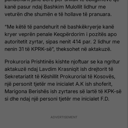
kanë pasur ndaj Bashkim Mulollit lidhur me
veturën dhe shumën e të hollave të pranuara.
“Me këtë të pandehurit në bashkëkryerje kanë
kryer veprën penale Keqpërdorim i pozitës apo
autoritetit zyrtar, sipas nenit 414 par. 2 lidhur me
nenin 31 të KPRK-së”, theksohet në aktakuzë.
Prokuroria Prishtinës kishte njoftuar se ka ngritur
aktakuzë ndaj Lavdim Krasniqit ish drejtorit të
Sekretariatit të Këshillit Prokurorial të Kosovës,
një personit tjetër me inicialet A.K ish shoferit,
Marigona Berishës ish zyrtares së lartë të KPK-së
si dhe ndaj një personi tjetër me inicialet F.D.