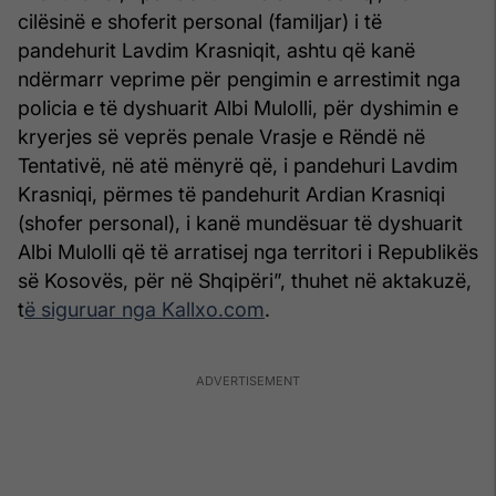
cilësinë e shoferit personal (familjar) i të
pandehurit Lavdim Krasniqit, ashtu që kanë
ndërmarr veprime për pengimin e arrestimit nga
policia e të dyshuarit Albi Mulolli, për dyshimin e
kryerjes së veprës penale Vrasje e Rëndë në
Tentativë, në atë mënyrë që, i pandehuri Lavdim
Krasniqi, përmes të pandehurit Ardian Krasniqi
(shofer personal), i kanë mundësuar të dyshuarit
Albi Mulolli që të arratisej nga territori i Republikës
së Kosovës, për në Shqipëri”, thuhet në aktakuzë,
t
ë siguruar nga Kallxo.com
.