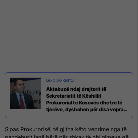
Aktakuzë ndaj drejtorit të
Sekretariatit të Këshillit
Prokurorial të Kosovës dhe tre të
tjerëve, dyshohen për disa vepra
të keqpërdorimeve
Sipas Prokurorisë, të gjitha këto veprime nga të
pandehurit janë bërë për shkak të obligimeve që