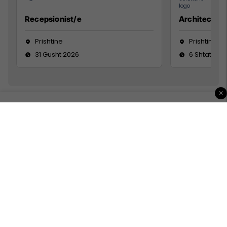
Recepsionist/e
Architect
Prishtine
Prishtinë
31 Gusht 2026
6 Shtator 2
×