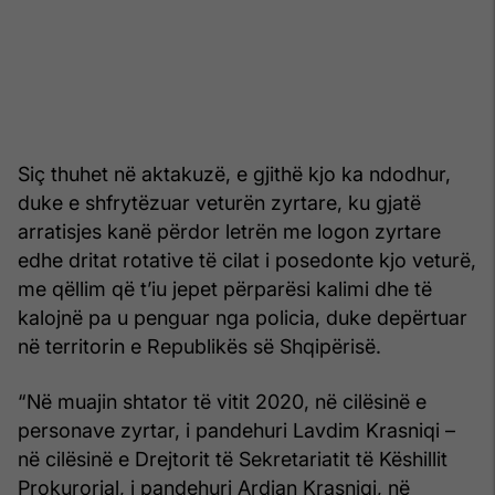
Siç thuhet në aktakuzë, e gjithë kjo ka ndodhur,
duke e shfrytëzuar veturën zyrtare, ku gjatë
arratisjes kanë përdor letrën me logon zyrtare
edhe dritat rotative të cilat i posedonte kjo veturë,
me qëllim që t’iu jepet përparësi kalimi dhe të
kalojnë pa u penguar nga policia, duke depërtuar
në territorin e Republikës së Shqipërisë.
“Në muajin shtator të vitit 2020, në cilësinë e
personave zyrtar, i pandehuri Lavdim Krasniqi –
në cilësinë e Drejtorit të Sekretariatit të Këshillit
Prokurorial, i pandehuri Ardian Krasniqi, në