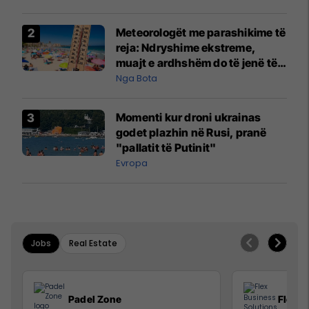
Meteorologët me parashikime të
reja: Ndryshime ekstreme,
muajt e ardhshëm do të jenë të
pazakontë
Nga Bota
Momenti kur droni ukrainas
godet plazhin në Rusi, pranë
"pallatit të Putinit"
Evropa
Jobs
Real Estate
Padel Zone
Flex B