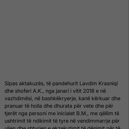
Sipas aktakuzës, të pandehurit Lavdim Krasniqi
dhe shoferi A.K., nga janari i vitit 2018 e në
vazhdimësi, në bashkëkryerje, kanë kërkuar dhe
pranuar të holla dhe dhurata për vete dhe për
tjerët nga personi me inicialet B.M., me qëllim të
ushtrimit të ndikimit të tyre në vendimmarrje për
uljen dhe shtyrjen e ekzekutimit të dënimit për të