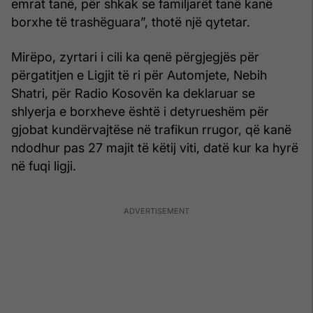
emrat tanë, për shkak se familjarët tanë kanë
borxhe të trashëguara”, thotë një qytetar.
Mirëpo, zyrtari i cili ka qenë përgjegjës për
përgatitjen e Ligjit të ri për Automjete, Nebih
Shatri, për Radio Kosovën ka deklaruar se
shlyerja e borxheve është i detyrueshëm për
gjobat kundërvajtëse në trafikun rrugor, që kanë
ndodhur pas 27 majit të këtij viti, datë kur ka hyrë
në fuqi ligji.