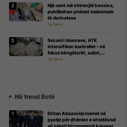
Një cent më shtrenjtë benzina,
publikohen çmimet maksimale
të derivateve
Të Tjera
Sezoni i dasmave, ATK
intensifikon kontrollet – në
fokus këngëtarët, sallat,
fotografët dhe shërbimet tjera
Të Tjera
Në trend Botë
Dritan Abazoviqi merret në
pyetje për dhënien e shtetësisë
së nderit biznesmenit kosovar