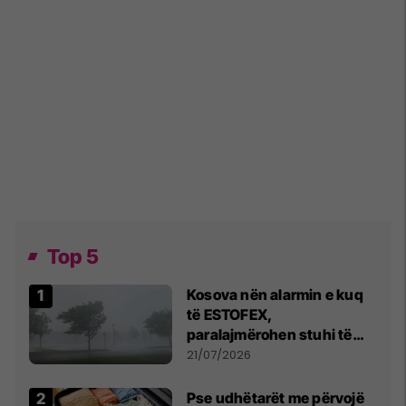
Top 5
Kosova nën alarmin e kuq
të ESTOFEX,
paralajmërohen stuhi të
fuqishme me breshër dhe
21/07/2026
erëra të forta
Pse udhëtarët me përvojë