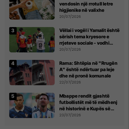
vendosin një rrotull letre
higjienike në valixhe
20/07/2026
Vëllai i vogël i Yamalit është
sërish tema kryesore e
rrjeteve sociale - vodhi
vëmendjen pas finales së
20/07/2026
Kupës së Botës
Rama: Shtëpia në "Rrugën
A" është ndërtuar pa leje
dhe në pronë komunale
22/07/2026
Mbappe rendit gjashtë
futbollistët më të mëdhenj
në historinë e Kupës së
Botës, Messi mbetet i dyti
23/07/2026