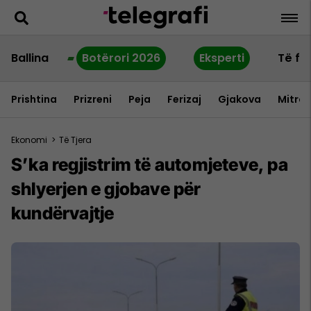
Ballina
Botërori 2026
Eksperti
Të fu
Prishtina
Prizreni
Peja
Ferizaj
Gjakova
Mitrov
Ekonomi
>
Të Tjera
S’ka regjistrim të automjeteve, pa
shlyerjen e gjobave për
kundërvajtje