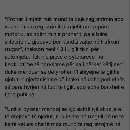
“Pronari i mjetit nuk mund ta bëjë regjistrimin apo
vazhdimin e regjistrimit të mjetit me veprim
motorik, as ndërrimin e pronarit, pa e bërë
shlyerjen e gjobave për kundërvajtje në trafikun
rrugor”, thekson neni 43 i Ligjit të ri për
automjete. Tek një pjesë e qytetarëve, ka
keqkuptime të ndryshme për sa i përket këtij neni,
duke menduar se detyrohen t’i shlyejnë të gjitha
gjobat e gjertanishme që i takojnë edhe periudhës
së para hyrjen në fuqi të ligjit, apo edhe borxhet e
tjera publike.
“Unë si qytetar mendoj se kjo është një shkelje e
të drejtave të njeriut, nuk është në rregull që ne të
kemi veturë dhe të mos mund ta regjistrojmë në