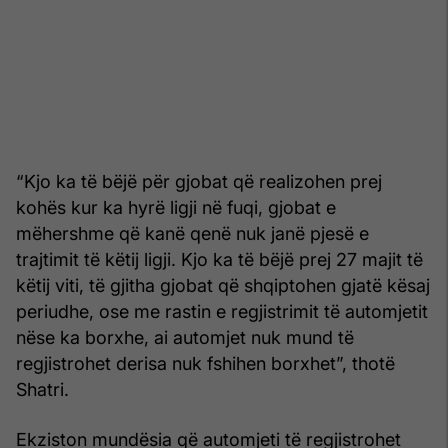
“Kjo ka të bëjë për gjobat që realizohen prej
kohës kur ka hyrë ligji në fuqi, gjobat e
mëhershme që kanë qenë nuk janë pjesë e
trajtimit të këtij ligji. Kjo ka të bëjë prej 27 majit të
këtij viti, të gjitha gjobat që shqiptohen gjatë kësaj
periudhe, ose me rastin e regjistrimit të automjetit
nëse ka borxhe, ai automjet nuk mund të
regjistrohet derisa nuk fshihen borxhet”, thotë
Shatri.
Ekziston mundësia që automjeti të regjistrohet