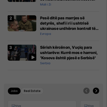
Mali i Zi
Pesë ditë pas marrjes së
detyrës, shefi i ri i ushtrisë
ukrainase urdhëron kontroll të
madh
Evropa
Sërish kërcënon, Vuçiq para
ushtarëve: Kurrë mos e harroni,
'Kosova është pjesë e Serbisë'
Serbia
Jobs
Real Estate