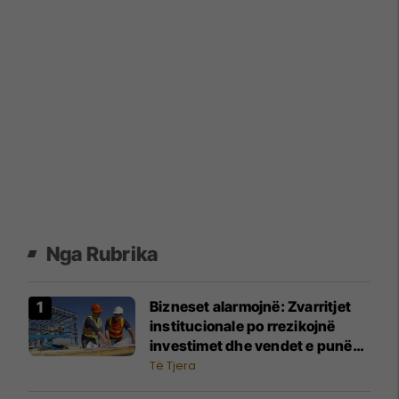
Nga Rubrika
Bizneset alarmojnë: Zvarritjet
institucionale po rrezikojnë
investimet dhe vendet e punës
në sektorin e ndërtimit
Të Tjera