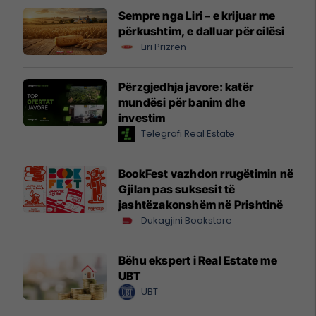
Sempre nga Liri – e krijuar me
përkushtim, e dalluar për cilësi
Liri Prizren
Përzgjedhja javore: katër
mundësi për banim dhe
investim
Telegrafi Real Estate
BookFest vazhdon rrugëtimin në
Gjilan pas suksesit të
jashtëzakonshëm në Prishtinë
Dukagjini Bookstore
Bëhu ekspert i Real Estate me
UBT
UBT