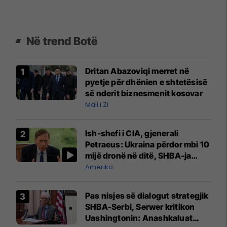
Në trend Botë
Dritan Abazoviqi merret në
pyetje për dhënien e shtetësisë
së nderit biznesmenit kosovar
Mali i Zi
Ish-shefi i CIA, gjenerali
Petraeus: Ukraina përdor mbi 10
mijë dronë në ditë, SHBA-ja
mbetet shumë prapa në
Amerika
prodhim
Pas nisjes së dialogut strategjik
SHBA-Serbi, Serwer kritikon
Uashingtonin: Anashkaluat