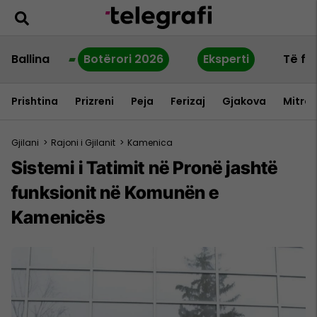
Ballina
Botërori 2026
Eksperti
Të fu
Prishtina
Prizreni
Peja
Ferizaj
Gjakova
Mitrov
Gjilani
>
Rajoni i Gjilanit
>
Kamenica
Sistemi i Tatimit në Pronë jashtë
funksionit në Komunën e
Kamenicës