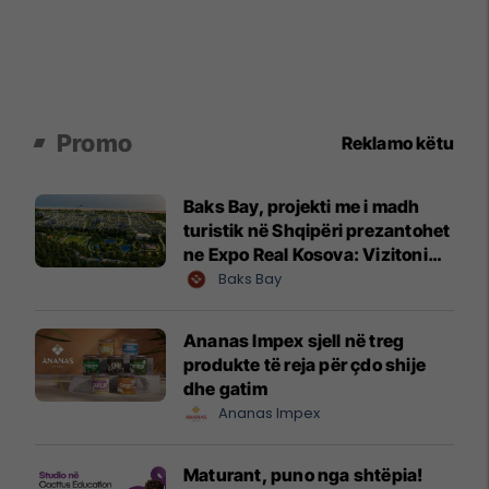
Promo
Reklamo këtu
Baks Bay, projekti me i madh
turistik në Shqipëri prezantohet
ne Expo Real Kosova: Vizitoni
shtandin dhe zbuloni
Baks Bay
mundësitë e investimit
Ananas Impex sjell në treg
produkte të reja për çdo shije
dhe gatim
Ananas Impex
Maturant, puno nga shtëpia!