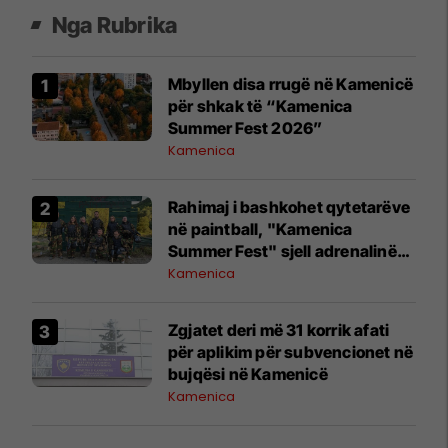
Nga Rubrika
Mbyllen disa rrugë në Kamenicë
për shkak të “Kamenica
Summer Fest 2026”
Kamenica
Rahimaj i bashkohet qytetarëve
në paintball, "Kamenica
Summer Fest" sjell adrenalinë
dhe argëtim
Kamenica
Zgjatet deri më 31 korrik afati
për aplikim për subvencionet në
bujqësi në Kamenicë
Kamenica