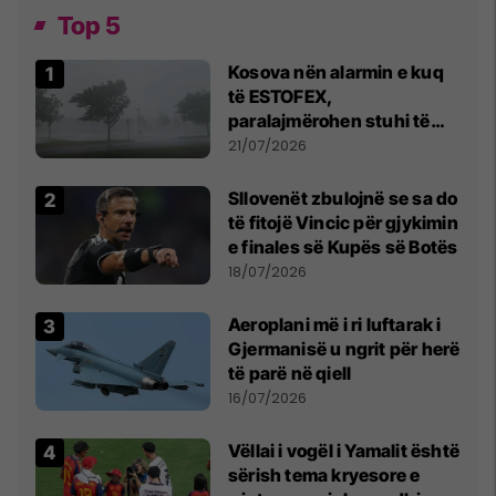
Top 5
Kosova nën alarmin e kuq
të ESTOFEX,
paralajmërohen stuhi të
fuqishme me breshër dhe
21/07/2026
erëra të forta
Sllovenët zbulojnë se sa do
të fitojë Vincic për gjykimin
e finales së Kupës së Botës
18/07/2026
Aeroplani më i ri luftarak i
Gjermanisë u ngrit për herë
të parë në qiell
16/07/2026
Vëllai i vogël i Yamalit është
sërish tema kryesore e