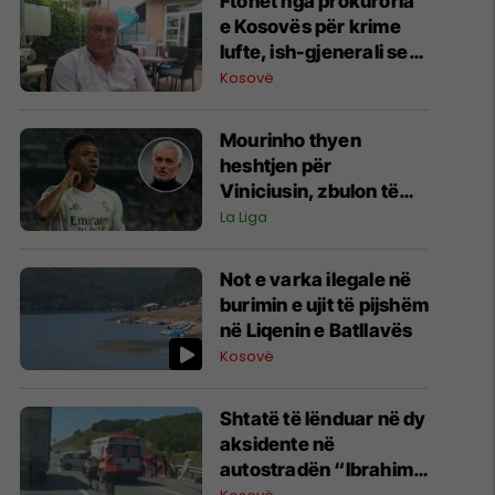
Ftohet nga prokuroria
e Kosovës për krime
lufte, ish-gjenerali serb
thotë se dikush e
Kosovë
tradhtoi në Beograd
Mourinho thyen
heshtjen për
Viniciusin, zbulon të
ardhmen e brazilianit
La Liga
Not e varka ilegale në
burimin e ujit të pijshëm
në Liqenin e Batllavës
Kosovë
Shtatë të lënduar në dy
aksidente në
autostradën “Ibrahim