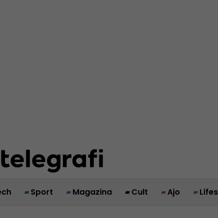
ech
Sport
Magazina
Cult
Ajo
Life