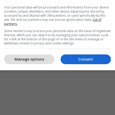
Your personal data will be processed and information from your device
(cookies, unique identifiers, and other device data) may be stored by,
accessed by and shared with 369 partners, or used specifically by this
site. We and our partners may use precise geolocation data.
List of
partners.
Some vendors may process your personal data on the basis of legitimate
interest, which you can object to by managing your options below. Look
for a link at the bottom of this page or in the site menu to manage or
withdraw consent in privacy and cookie settings.
Manage options
Consent