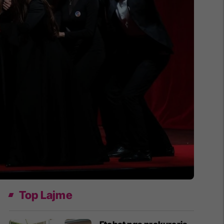
Top Lajme