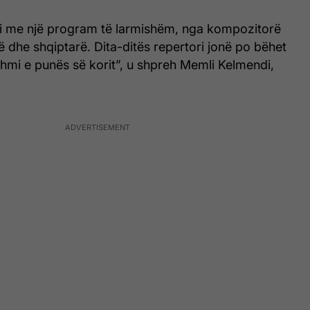
i me një program të larmishëm, nga kompozitorë
ë dhe shqiptarë. Dita-ditës repertori jonë po bëhet
shmi e punës së korit”, u shpreh Memli Kelmendi,