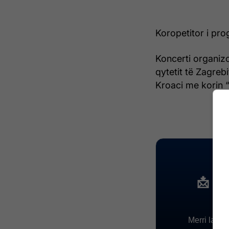
Koropetitor i pro
Koncerti organizo
qytetit të Zagrebi
Kroaci me korin 