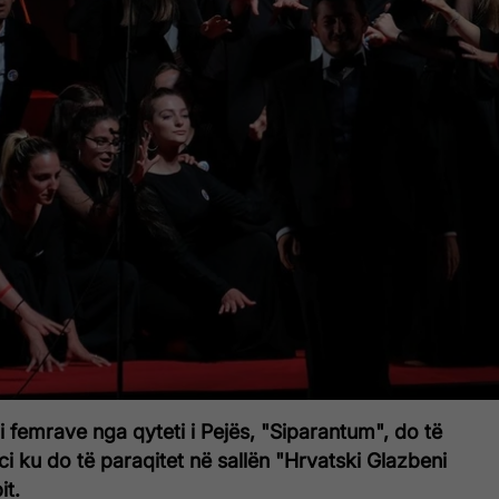
 i femrave nga qyteti i Pejës, "Siparantum", do të
i ku do të paraqitet në sallën "Hrvatski Glazbeni
it.