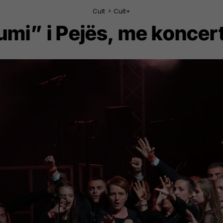
Cult
>
Cult+
umi” i Pejës, me koncert