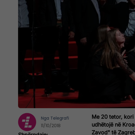
Me 20 tetor, kori
Nga
Telegrafi
udhëtojë në Kroac
11/10/2018
Zavod" të Zagreb