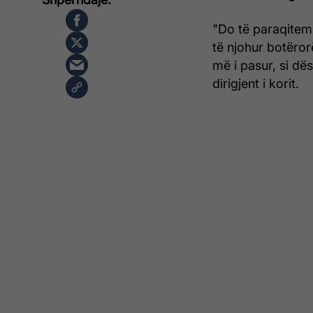
"Do të paraqitem
të njohur botëror
më i pasur, si dë
dirigjent i korit.