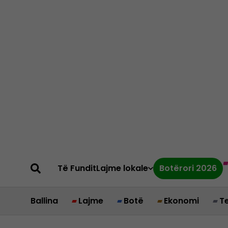
Të Fundit
Lajme lokale
Botërori 2026
Ballina
Lajme
Botë
Ekonomi
T