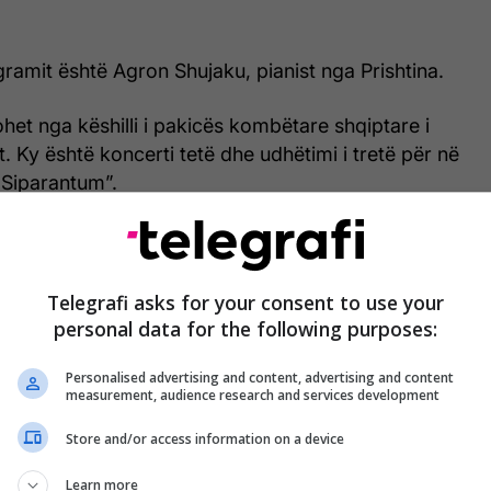
gramit është Agron Shujaku, pianist nga Prishtina.
het nga këshilli i pakicës kombëtare shqiptare i
t. Ky është koncerti tetë dhe udhëtimi i tretë për në
“Siparantum”.
Telegrafi asks for your consent to use your
personal data for the following purposes:
Personalised advertising and content, advertising and content
measurement, audience research and services development
Store and/or access information on a device
Learn more