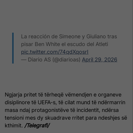
La reacción de Simeone y Giuliano tras
pisar Ben White el escudo del Atleti
pic.twitter.com/74qdXqosrI
— Diario AS (@diarioas)
April 29, 2026
Ngjarja pritet të tërheqë vëmendjen e organeve
disiplinore të UEFA-s, të cilat mund të ndërmarrin
masa ndaj protagonistëve të incidentit, ndërsa
tensioni mes dy skuadrave rritet para ndeshjes së
kthimit.
/Telegrafi/