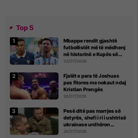
Top 5
Mbappe rendit gjashtë
futbollistët më të mëdhenj
në historinë e Kupës së
Botës, Messi mbetet i dyti
23/07/2026
Fjalët e para të Joshuas
pas fitores me nokaut ndaj
Kristian Prengës
26/07/2026
Pesë ditë pas marrjes së
detyrës, shefi i ri i ushtrisë
ukrainase urdhëron
kontroll të madh
26/07/2026