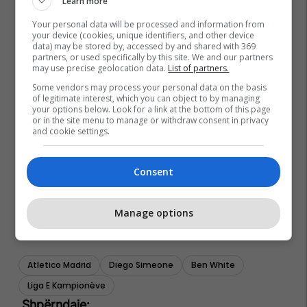
Learn more
Your personal data will be processed and information from
your device (cookies, unique identifiers, and other device
data) may be stored by, accessed by and shared with 369
partners, or used specifically by this site. We and our partners
may use precise geolocation data.
List of partners.
Some vendors may process your personal data on the basis
of legitimate interest, which you can object to by managing
your options below. Look for a link at the bottom of this page
or in the site menu to manage or withdraw consent in privacy
and cookie settings.
Consent
Manage options
Atletico Madrid
Diego Simeone
Ben White
Liga E Kampionëve