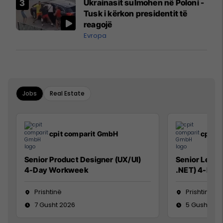
Ukrainasit sulmohen në Poloni -
Mançesterit
Tusk i kërkon presidentit të
reagojë
Evropa
Jobs
Real Estate
cpit comparit GmbH
cpit 
Senior Product Designer (UX/UI)
Senior Lead 
4-Day Workweek
.NET) 4-Day
Prishtinë
Prishtinë
7 Gusht 2026
5 Gusht 20