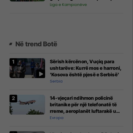
herë të parë në histori
Liga e Kampionëve
Në trend Botë
Sërish kërcënon, Vuçiq para
ushtarëve: Kurrë mos e harroni,
'Kosova është pjesë e Serbisë'
Serbia
14-vjeçari ndihmon policinë
britanike për një telefonatë të
rreme, aeroplanët luftarakë u
ngritën në ajër për të
Evropa
interceptuar fluturaken e Qatar
Airways që po shkonte drejt