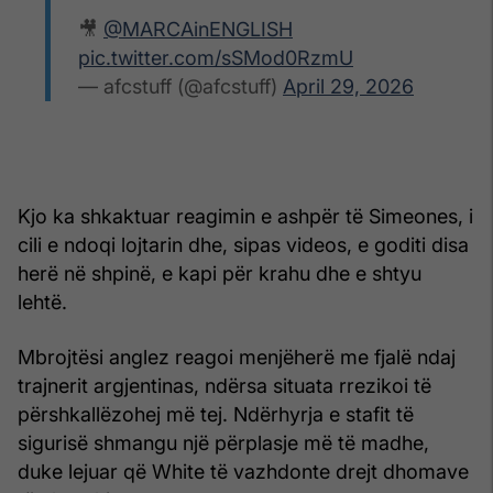
🎥
@MARCAinENGLISH
pic.twitter.com/sSMod0RzmU
— afcstuff (@afcstuff)
April 29, 2026
Kjo ka shkaktuar reagimin e ashpër të Simeones, i
cili e ndoqi lojtarin dhe, sipas videos, e goditi disa
herë në shpinë, e kapi për krahu dhe e shtyu
lehtë.
Mbrojtësi anglez reagoi menjëherë me fjalë ndaj
trajnerit argjentinas, ndërsa situata rrezikoi të
përshkallëzohej më tej. Ndërhyrja e stafit të
sigurisë shmangu një përplasje më të madhe,
duke lejuar që White të vazhdonte drejt dhomave