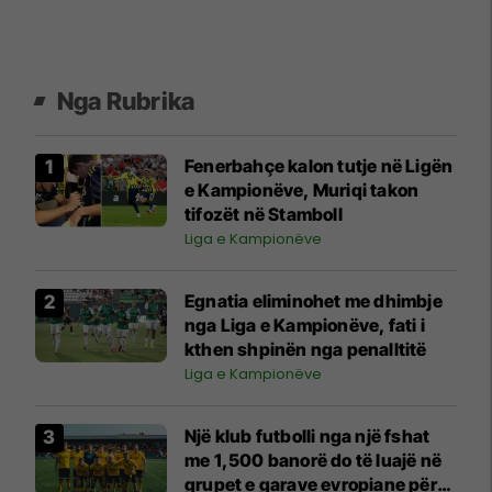
Nga Rubrika
Fenerbahçe kalon tutje në Ligën
e Kampionëve, Muriqi takon
tifozët në Stamboll
Liga e Kampionëve
Egnatia eliminohet me dhimbje
nga Liga e Kampionëve, fati i
kthen shpinën nga penalltitë
Liga e Kampionëve
Një klub futbolli nga një fshat
me 1,500 banorë do të luajë në
grupet e garave evropiane për