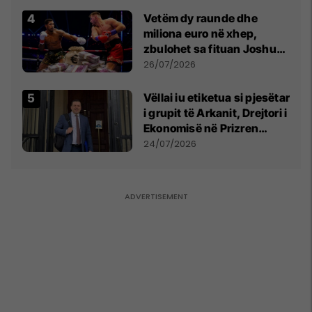
Vetëm dy raunde dhe
miliona euro në xhep,
zbulohet sa fituan Joshua
e Prenga
26/07/2026
Vëllai iu etiketua si pjesëtar
i grupit të Arkanit, Drejtori i
Ekonomisë në Prizren
mohon pretendimet
24/07/2026