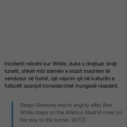
Incidenti ndodhi kur White, duke u drejtuar drejt
tunelit, shkeli mbi stemën e klubit madrilen të
vendosur në fushë, një veprim që në kulturën e
futbollit spanjoll konsiderohet mungesë respekti.
Diego Simeone reacts angrily after Ben
White steps on the Atletico Madrid crest on
his way to the tunnel. 🤬🇦🇷