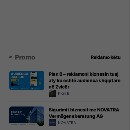
Promo
Reklamo këtu
Plan B – reklamoni biznesin tuaj
aty ku është audienca shqiptare
në Zvicër
Plan B
Sigurimi i biznesit me NOVATRA
Vermögensberatung AG
NOVATRA