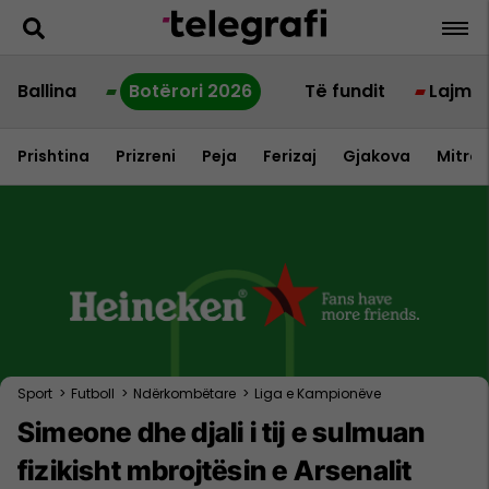
Ballina
Botërori 2026
Të fundit
Lajme
Prishtina
Prizreni
Peja
Ferizaj
Gjakova
Mitrov
Sport
>
Futboll
>
Ndërkombëtare
>
Liga e Kampionëve
Simeone dhe djali i tij e sulmuan
fizikisht mbrojtësin e Arsenalit