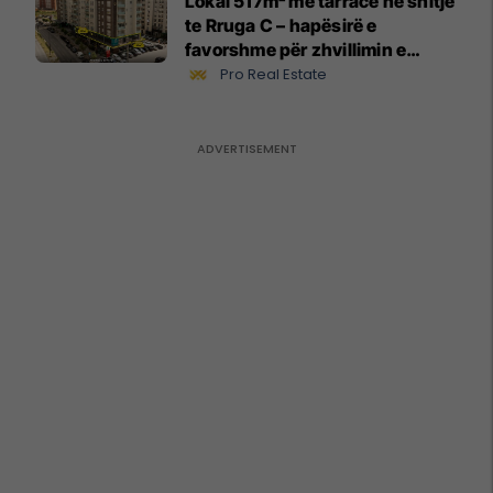
Lokal 517m² me tarracë në shitje
te Rruga C – hapësirë e
favorshme për zhvillimin e
biznesit #15796
Pro Real Estate