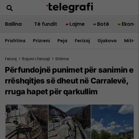
Ballina
Të fundit
Lajme
Botë
Ekono
Prishtina
Prizreni
Peja
Ferizaj
Gjakova
Mitrov
Ferizaj
>
Rajoni i Ferizajt
>
Shtime
Përfundojnë punimet për sanimin e
rrëshqitjes së dheut në Carralevë,
rruga hapet për qarkullim