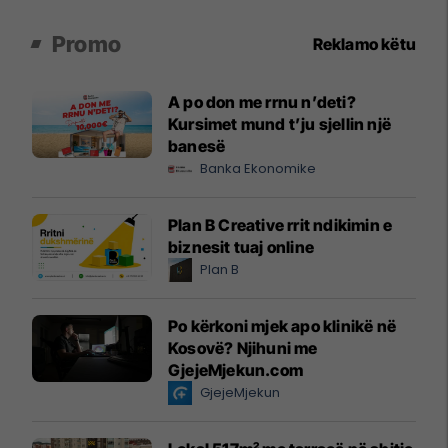
Promo
Reklamo këtu
A po don me rrnu n’deti?
Kursimet mund t’ju sjellin një
banesë
Banka Ekonomike
Plan B Creative rrit ndikimin e
biznesit tuaj online
Plan B
Po kërkoni mjek apo klinikë në
Kosovë? Njihuni me
GjejeMjekun.com
GjejeMjekun