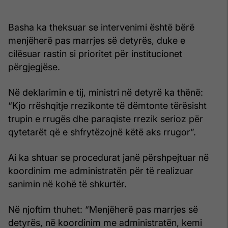
Basha ka theksuar se intervenimi është bërë
menjëherë pas marrjes së detyrës, duke e
cilësuar rastin si prioritet për institucionet
përgjegjëse.
Në deklarimin e tij, ministri në detyrë ka thënë:
“Kjo rrëshqitje rrezikonte të dëmtonte tërësisht
trupin e rrugës dhe paraqiste rrezik serioz për
qytetarët që e shfrytëzojnë këtë aks rrugor”.
Ai ka shtuar se procedurat janë përshpejtuar në
koordinim me administratën për të realizuar
sanimin në kohë të shkurtër.
Në njoftim thuhet: “Menjëherë pas marrjes së
detyrës, në koordinim me administratën, kemi