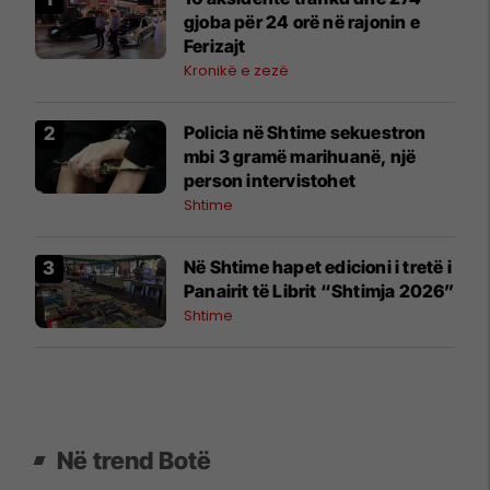
gjoba për 24 orë në rajonin e
Ferizajt
Kronikë e zezë
Policia në Shtime sekuestron
mbi 3 gramë marihuanë, një
person intervistohet
Shtime
Në Shtime hapet edicioni i tretë i
Panairit të Librit “Shtimja 2026”
Shtime
Në trend Botë