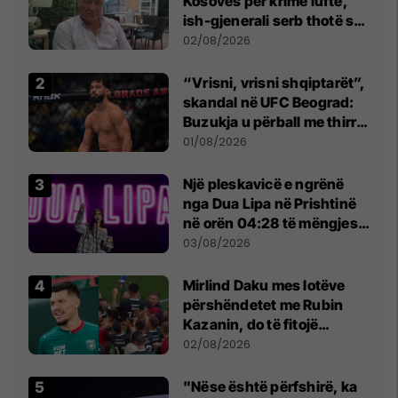
Kosovës për krime lufte,
ish-gjenerali serb thotë se
dikush e tradhtoi në
02/08/2026
Beograd
“Vrisni, vrisni shqiptarët”,
skandal në UFC Beograd:
Buzukja u përball me thirrje
anti-shqiptare nga
01/08/2026
tribunat
Një pleskavicë e ngrënë
nga Dua Lipa në Prishtinë
në orën 04:28 të mëngjesit
- dhe bota digjitale serbe
03/08/2026
shpall gjendjen e luftës
Mirlind Daku mes lotëve
përshëndetet me Rubin
Kazanin, do të fitojë
miliona te Spartak Moska
02/08/2026
"Nëse është përfshirë, ka