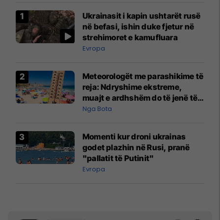
Ukrainasit i kapin ushtarët rusë
në befasi, ishin duke fjetur në
strehimoret e kamufluara
Evropa
Meteorologët me parashikime të
reja: Ndryshime ekstreme,
muajt e ardhshëm do të jenë të
pazakontë
Nga Bota
Momenti kur droni ukrainas
godet plazhin në Rusi, pranë
"pallatit të Putinit"
Evropa