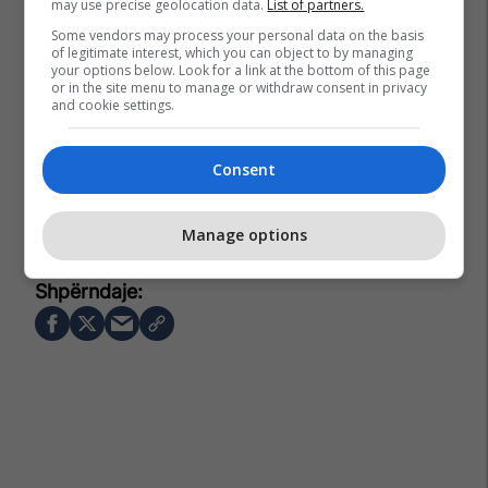
may use precise geolocation data.
List of partners.
Some vendors may process your personal data on the basis
of legitimate interest, which you can object to by managing
your options below. Look for a link at the bottom of this page
or in the site menu to manage or withdraw consent in privacy
and cookie settings.
Consent
Ferizaj Lokale
Ministria E Infrastrukturës Dhe Transportit
Dimal Basha
Komuna E Shtimes
Carralevë
Manage options
Ferizaj