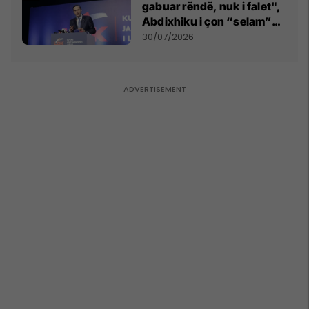
gabuar rëndë, nuk i falet",
Abdixhiku i çon “selam”
Përparim Ramës
30/07/2026