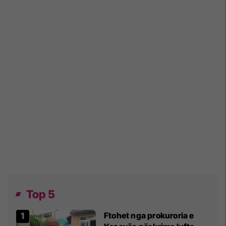
Top 5
Ftohet nga prokuroria e