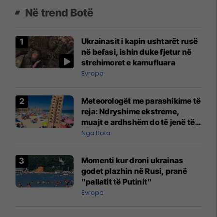
Në trend Botë
Ukrainasit i kapin ushtarët rusë
në befasi, ishin duke fjetur në
strehimoret e kamufluara
Evropa
Meteorologët me parashikime të
reja: Ndryshime ekstreme,
muajt e ardhshëm do të jenë të
pazakontë
Nga Bota
Momenti kur droni ukrainas
godet plazhin në Rusi, pranë
"pallatit të Putinit"
Evropa