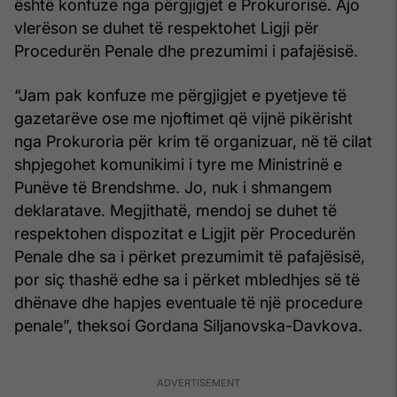
është konfuze nga përgjigjet e Prokurorisë. Ajo
vlerëson se duhet të respektohet Ligji për
Procedurën Penale dhe prezumimi i pafajësisë.
“Jam pak konfuze me përgjigjet e pyetjeve të
gazetarëve ose me njoftimet që vijnë pikërisht
nga Prokuroria për krim të organizuar, në të cilat
shpjegohet komunikimi i tyre me Ministrinë e
Punëve të Brendshme. Jo, nuk i shmangem
deklaratave. Megjithatë, mendoj se duhet të
respektohen dispozitat e Ligjit për Procedurën
Penale dhe sa i përket prezumimit të pafajësisë,
por siç thashë edhe sa i përket mbledhjes së të
dhënave dhe hapjes eventuale të një procedure
penale”, theksoi Gordana Siljanovska-Davkova.