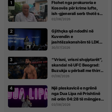
Ftohet nga prokuroria e
Kosovës për krime lufte,
ish-gjenerali serb thotë se
dikush e tradhtoi në
02/08/2026
Beograd
Gjithçka që ndodhi në
Kuvendin e
jashtëzakonshëm të LDK-
së
30/07/2026
“Vrisni, vrisni shqiptarët”,
skandal në UFC Beograd:
Buzukja u përball me thirrje
anti-shqiptare nga
01/08/2026
tribunat
Një pleskavicë e ngrënë
nga Dua Lipa në Prishtinë
në orën 04:28 të mëngjesit
- dhe bota digjitale serbe
03/08/2026
shpall gjendjen e luftës