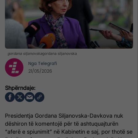
gordana siljanovska
gordana siljanovska
Nga
Telegrafi
21/05/2026
Presidentja Gordana Siljanovska-Davkova nuk
dëshiron të komentojë për të ashtuquajturën
“aferë e spiunimit” në Kabinetin e saj, por thotë se