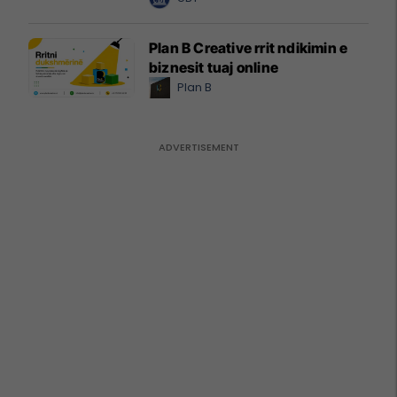
Plan B Creative rrit ndikimin e
biznesit tuaj online
Plan B