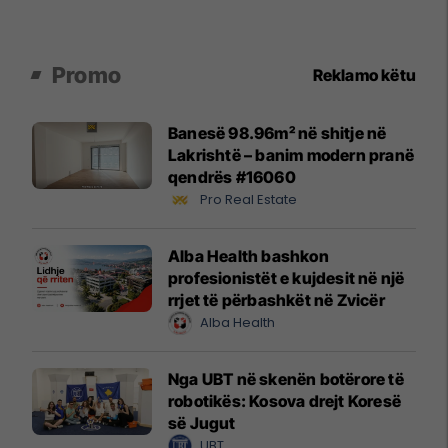
Promo
Reklamo këtu
Banesë 98.96m² në shitje në
Lakrishtë – banim modern pranë
qendrës #16060
Pro Real Estate
Alba Health bashkon
profesionistët e kujdesit në një
rrjet të përbashkët në Zvicër
Alba Health
Nga UBT në skenën botërore të
robotikës: Kosova drejt Koresë
së Jugut
UBT