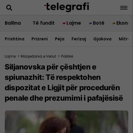
Ballina
Të fundit
Lajme
Botë
Ekono
Prishtina
Prizreni
Peja
Ferizaj
Gjakova
Mitrov
Lajme
>
Maqedonia e Veriut
>
Politikë
Siljanovska për çështjen e
spiunazhit: Të respektohen
dispozitat e Ligjit për procedurën
penale dhe prezumimi i pafajësisë