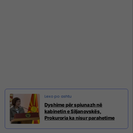
Dyshime për spiunazh në
kabinetin e Siljanovskës,
Prokuroria ka nisur parahetime