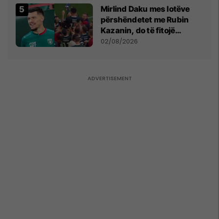
Mirlind Daku mes lotëve
përshëndetet me Rubin
Kazanin, do të fitojë
miliona te Spartak Moska
02/08/2026