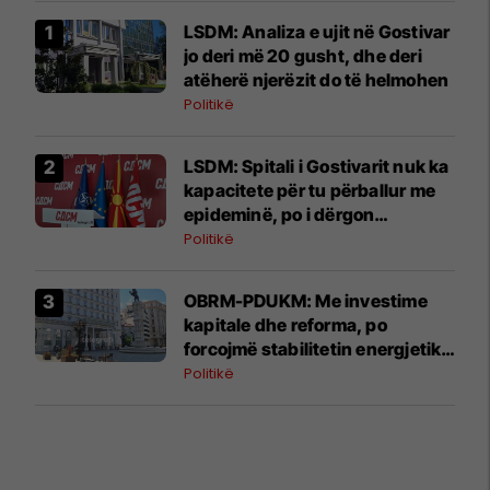
LSDM: Analiza e ujit në Gostivar
jo deri më 20 gusht, dhe deri
atëherë njerëzit do të helmohen
Politikë
LSDM: Spitali i Gostivarit nuk ka
kapacitete për tu përballur me
epideminë, po i dërgon
pacientët në Tetovë
Politikë
OBRM-PDUKM: Me investime
kapitale dhe reforma, po
forcojmë stabilitetin energjetik
të Maqedonisë
Politikë