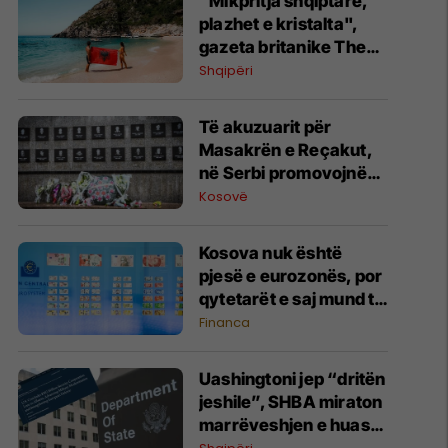
"Mikpritja shqiptare,
plazhet e kristalta",
gazeta britanike The
Sun i kushton artikull
Shqipëri
Shqipërisë: Një perlë
që duhet vizituar
Të akuzuarit për
Masakrën e Reçakut,
në Serbi promovojnë
mohimin e krimit
Kosovë
Kosova nuk është
pjesë e eurozonës, por
qytetarët e saj mund të
votojnë për dizajnin e ri
Financa
të kartëmonedhave
euro
Uashingtoni jep “dritën
jeshile”, SHBA miraton
marrëveshjen e huasë