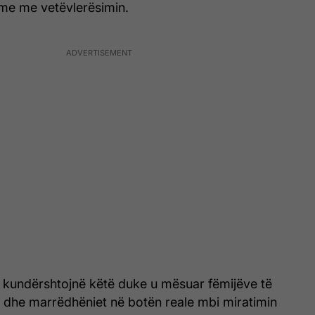
eme me vetëvlerësimin.
a kundërshtojnë këtë duke u mësuar fëmijëve të
et dhe marrëdhëniet në botën reale mbi miratimin