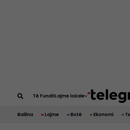
Të Fundit
Lajme lokale
Ballina
Lajme
Botë
Ekonomi
T