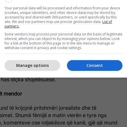
 virale
Your personal data will be processed and information from your device
(cookies, unique identifiers, and other device data) may be stored by,
accessed by and shared with 369 partners, or used specifically by this
ndikohen shumë nga trendet virale. Ndërsa disa
site. We and our partners may use precise geolocation data.
List of
partners.
 si sfidat e vallëzimit ose truket e gatimit, të
Some vendors may process your personal data on the basis of legitimate
raqesin rreziqe reale.
interest, which you can object to by managing your options below. Look
for a link at the bottom of this page or in the site menu to manage or
withdraw consent in privacy and cookie settings.
 rëndësishme të qëndroni të informuar rreth sfidave
ë fundit, në mënyrë që të kuptoni se ndaj çfarë
 fëmija juaj. Bisedat e hapura dhe pa paragjykime
Manage options
Consent
ve ndërtojnë besim dhe rrisin gjasat që fëmija juaj
se has diçka shqetësuese.
tit mendor
nd të krijojnë pritshmëri jorealiste dhe të
simet. Shumë fëmijë e matin vlerën e tyre nga
e, komenteve ose ndjekësve që kanë, gjë që mund