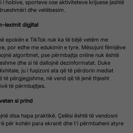
mi i hobive, sporteve ose aktiviteteve krijuese jashtë
ndrueshmëri dhe vetëbesim.
-leximit digjital
 në epokën e TikTok nuk ka të bëjë vetëm me
ve, por edhe me edukimin e tyre. Mësojuni fëmijëve
onojnë algoritmet, pse përmbajtja online nuk është
eshme dhe si të dallojnë dezinformatat. Duke
ixhitale, ju i fuqizoni ata që të përdorin mediat
 të përgjegjshme, në vend që të jenë thjesht
vë të përmbajtjes.
veten si prind
ojnë disa hapa praktikë. Çelësi është të vendosni
torë për kohën para ekranit dhe t'i përmbaheni atyre