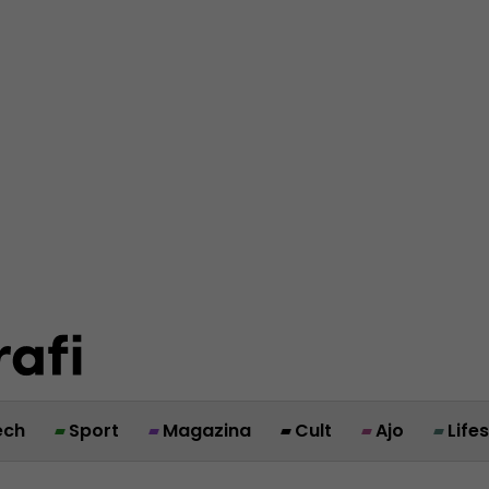
ech
Sport
Magazina
Cult
Ajo
Life