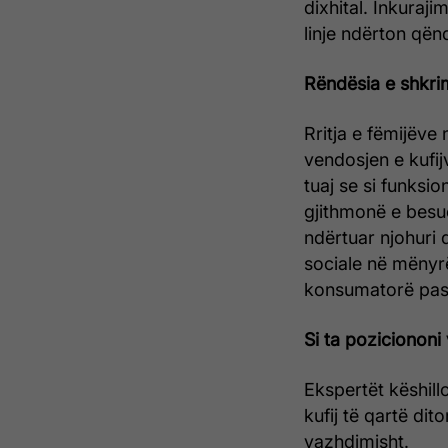
dixhital. Inkuraji
linje ndërton që
Rëndësia e shkrim
Rritja e fëmijëve
vendosjen e kufij
tuaj se si funksi
gjithmonë e besu
ndërtuar njohuri d
sociale në mënyrë
konsumatorë pasi
Si ta poziciononi 
Ekspertët këshill
kufij të qartë di
vazhdimisht.