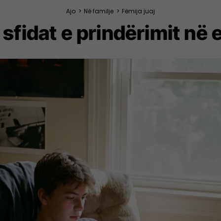
Ajo
>
Në familje
>
Fëmija juaj
e sfidat e prindërimit në