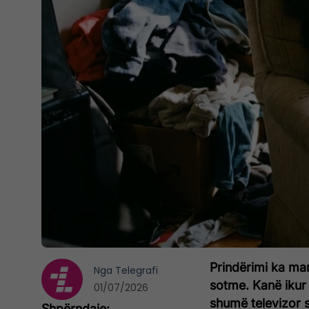
Prindërimi ka marr
Nga
Telegrafi
sotme. Kanë ikur 
01/07/2026
shumë televizor s