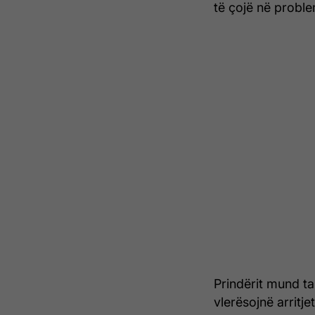
të çojë në probl
Prindërit mund t
vlerësojnë arritj