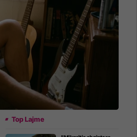
Top Lajme