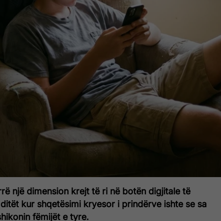
ë një dimension krejt të ri në botën digjitale të
ditët kur shqetësimi kryesor i prindërve ishte se sa
hikonin fëmijët e tyre.