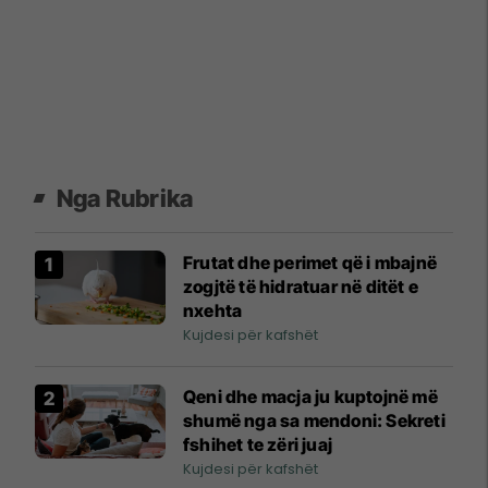
Nga Rubrika
Frutat dhe perimet që i mbajnë
zogjtë të hidratuar në ditët e
nxehta
Kujdesi për kafshët
Qeni dhe macja ju kuptojnë më
shumë nga sa mendoni: Sekreti
fshihet te zëri juaj
Kujdesi për kafshët