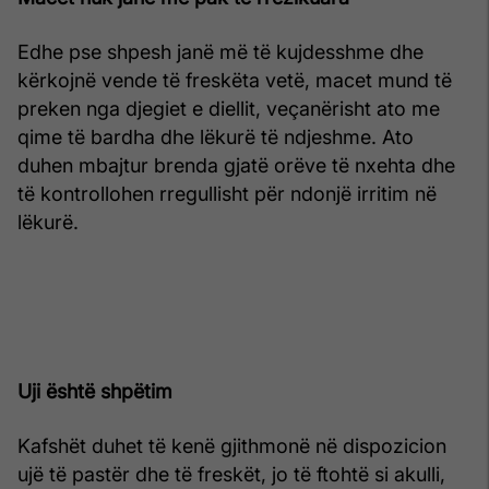
Edhe pse shpesh janë më të kujdesshme dhe
kërkojnë vende të freskëta vetë, macet mund të
preken nga djegiet e diellit, veçanërisht ato me
qime të bardha dhe lëkurë të ndjeshme. Ato
duhen mbajtur brenda gjatë orëve të nxehta dhe
të kontrollohen rregullisht për ndonjë irritim në
lëkurë.
Uji është shpëtim
Kafshët duhet të kenë gjithmonë në dispozicion
ujë të pastër dhe të freskët, jo të ftohtë si akulli,