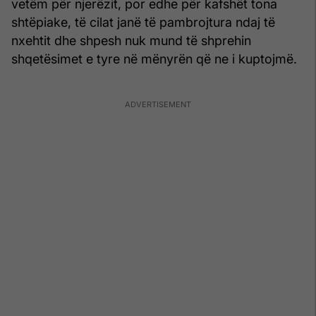
vetëm për njerëzit, por edhe për kafshët tona
shtëpiake, të cilat janë të pambrojtura ndaj të
nxehtit dhe shpesh nuk mund të shprehin
shqetësimet e tyre në mënyrën që ne i kuptojmë.