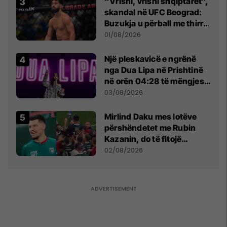
“Vrisni, vrisni shqiptarët”,
skandal në UFC Beograd:
Buzukja u përball me thirrje
anti-shqiptare nga
01/08/2026
tribunat
Një pleskavicë e ngrënë
nga Dua Lipa në Prishtinë
në orën 04:28 të mëngjesit
- dhe bota digjitale serbe
03/08/2026
shpall gjendjen e luftës
Mirlind Daku mes lotëve
përshëndetet me Rubin
Kazanin, do të fitojë
miliona te Spartak Moska
02/08/2026