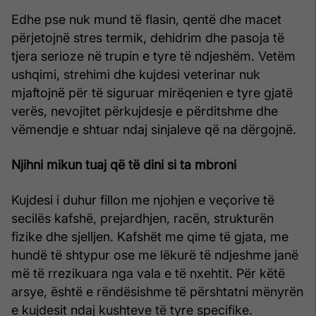
Edhe pse nuk mund të flasin, qentë dhe macet
përjetojnë stres termik, dehidrim dhe pasoja të
tjera serioze në trupin e tyre të ndjeshëm. Vetëm
ushqimi, strehimi dhe kujdesi veterinar nuk
mjaftojnë për të siguruar mirëqenien e tyre gjatë
verës, nevojitet përkujdesje e përditshme dhe
vëmendje e shtuar ndaj sinjaleve që na dërgojnë.
Njihni mikun tuaj që të dini si ta mbroni
Kujdesi i duhur fillon me njohjen e veçorive të
secilës kafshë, prejardhjen, racën, strukturën
fizike dhe sjelljen. Kafshët me qime të gjata, me
hundë të shtypur ose me lëkurë të ndjeshme janë
më të rrezikuara nga vala e të nxehtit. Për këtë
arsye, është e rëndësishme të përshtatni mënyrën
e kujdesit ndaj kushteve të tyre specifike.