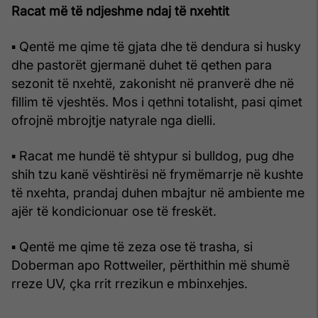
Racat më të ndjeshme ndaj të nxehtit
▪ Qentë me qime të gjata dhe të dendura si husky
dhe pastorët gjermanë duhet të qethen para
sezonit të nxehtë, zakonisht në pranverë dhe në
fillim të vjeshtës. Mos i qethni totalisht, pasi qimet
ofrojnë mbrojtje natyrale nga dielli.
▪ Racat me hundë të shtypur si bulldog, pug dhe
shih tzu kanë vështirësi në frymëmarrje në kushte
të nxehta, prandaj duhen mbajtur në ambiente me
ajër të kondicionuar ose të freskët.
▪ Qentë me qime të zeza ose të trasha, si
Doberman apo Rottweiler, përthithin më shumë
rreze UV, çka rrit rrezikun e mbinxehjes.