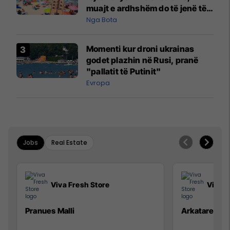
muajt e ardhshëm do të jenë të
pazakontë
Nga Bota
Momenti kur droni ukrainas
godet plazhin në Rusi, pranë
"pallatit të Putinit"
Evropa
Jobs
Real Estate
Viva Fresh Store
Viva F
Pranues Malli
Arkatare