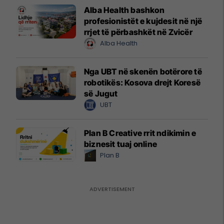
Alba Health bashkon
profesionistët e kujdesit në një
rrjet të përbashkët në Zvicër
Alba Health
Nga UBT në skenën botërore të
robotikës: Kosova drejt Koresë
së Jugut
UBT
Plan B Creative rrit ndikimin e
biznesit tuaj online
Plan B