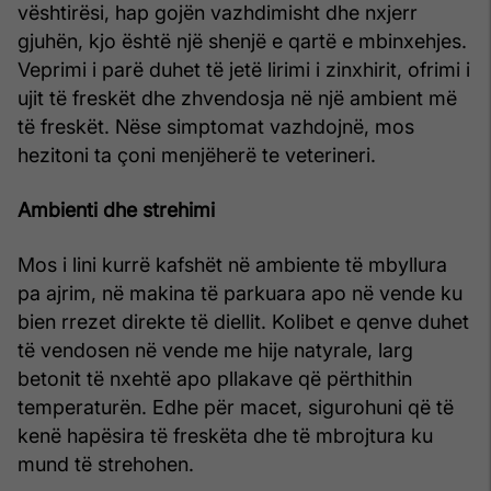
vështirësi, hap gojën vazhdimisht dhe nxjerr
gjuhën, kjo është një shenjë e qartë e mbinxehjes.
Veprimi i parë duhet të jetë lirimi i zinxhirit, ofrimi i
ujit të freskët dhe zhvendosja në një ambient më
të freskët. Nëse simptomat vazhdojnë, mos
hezitoni ta çoni menjëherë te veterineri.
Ambienti dhe strehimi
Mos i lini kurrë kafshët në ambiente të mbyllura
pa ajrim, në makina të parkuara apo në vende ku
bien rrezet direkte të diellit. Kolibet e qenve duhet
të vendosen në vende me hije natyrale, larg
betonit të nxehtë apo pllakave që përthithin
temperaturën. Edhe për macet, sigurohuni që të
kenë hapësira të freskëta dhe të mbrojtura ku
mund të strehohen.