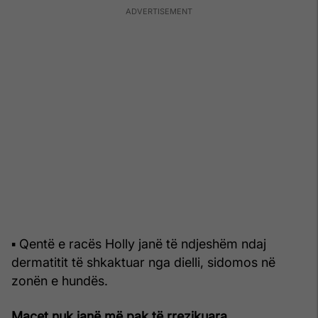
▪ Qentë e racës Holly janë të ndjeshëm ndaj
dermatitit të shkaktuar nga dielli, sidomos në
zonën e hundës.
Macet nuk janë më pak të rrezikuara