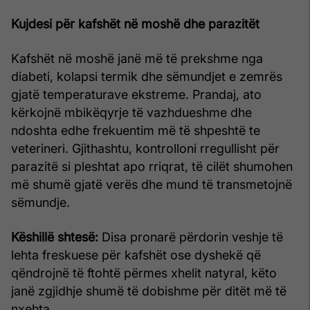
Kujdesi për kafshët në moshë dhe parazitët
Kafshët në moshë janë më të prekshme nga
diabeti, kolapsi termik dhe sëmundjet e zemrës
gjatë temperaturave ekstreme. Prandaj, ato
kërkojnë mbikëqyrje të vazhdueshme dhe
ndoshta edhe frekuentim më të shpeshtë te
veterineri. Gjithashtu, kontrolloni rregullisht për
parazitë si pleshtat apo rriqrat, të cilët shumohen
më shumë gjatë verës dhe mund të transmetojnë
sëmundje.
Këshillë shtesë:
Disa pronarë përdorin veshje të
lehta freskuese për kafshët ose dyshekë që
qëndrojnë të ftohtë përmes xhelit natyral, këto
janë zgjidhje shumë të dobishme për ditët më të
nxehta.