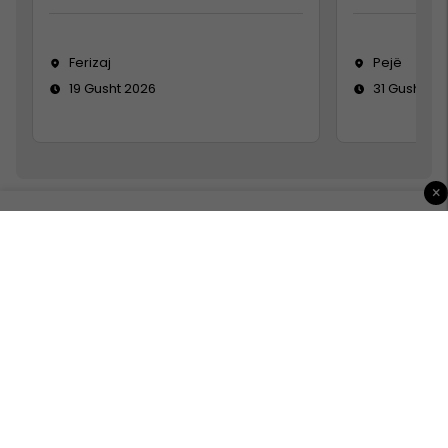
Ferizaj
Pejë
19 Gusht 2026
31 Gusht 20
×