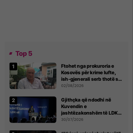
Top 5
Ftohet nga prokuroria e
Kosovës për krime lufte,
ish-gjenerali serb thotë se
dikush e tradhtoi në
02/08/2026
Beograd
Gjithçka që ndodhi në
Kuvendin e
jashtëzakonshëm të LDK-
së
30/07/2026