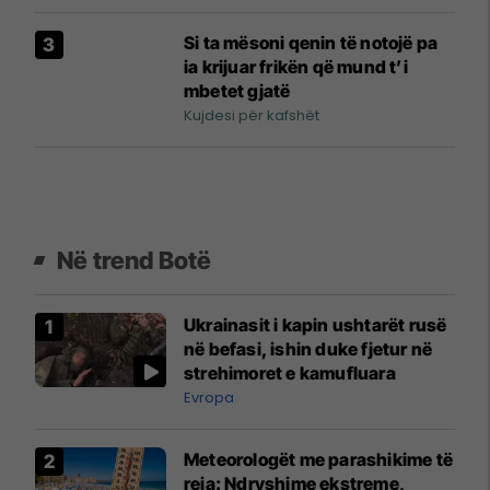
Si ta mësoni qenin të notojë pa
ia krijuar frikën që mund t’i
mbetet gjatë
Kujdesi për kafshët
Në trend Botë
Ukrainasit i kapin ushtarët rusë
në befasi, ishin duke fjetur në
strehimoret e kamufluara
Evropa
Meteorologët me parashikime të
reja: Ndryshime ekstreme,