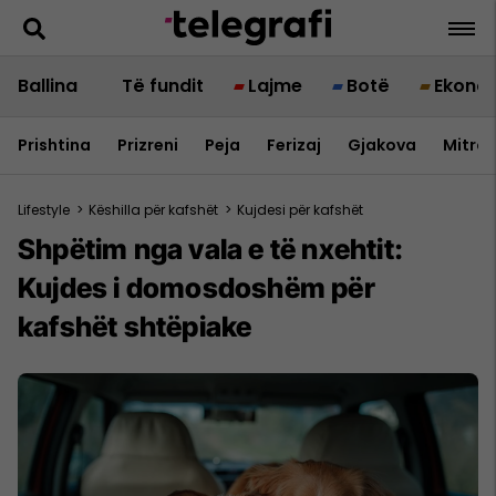
Ballina
Të fundit
Lajme
Botë
Ekono
Prishtina
Prizreni
Peja
Ferizaj
Gjakova
Mitrov
Lifestyle
>
Këshilla për kafshët
>
Kujdesi për kafshët
Shpëtim nga vala e të nxehtit:
Kujdes i domosdoshëm për
kafshët shtëpiake