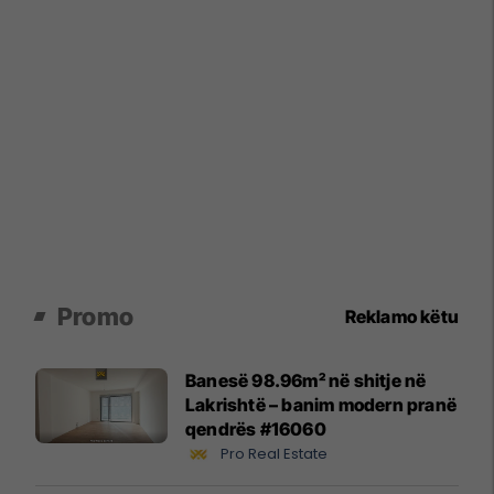
Promo
Reklamo këtu
Banesë 98.96m² në shitje në
Lakrishtë – banim modern pranë
qendrës #16060
Pro Real Estate