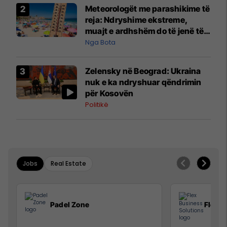
Meteorologët me parashikime të
reja: Ndryshime ekstreme,
muajt e ardhshëm do të jenë të
pazakontë
Nga Bota
Zelensky në Beograd: Ukraina
nuk e ka ndryshuar qëndrimin
për Kosovën
Politikë
Jobs
Real Estate
Padel Zone
Flex B