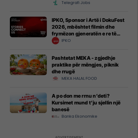
Telegrafi Jobs
IPKO, Sponsor i Artë i DokuFest
2026, mbështet filmin dhe
frymëzon gjeneratën e re të
krijuesve
IPKO
Pashtetat MEKA - zgjedhje
praktike për mëngjes, piknik
dhe rrugë
MEKA HALAL FOOD
A po don me rrnu n’deti?
Kursimet mund t’ju sjellin një
banesë
Banka Ekonomike