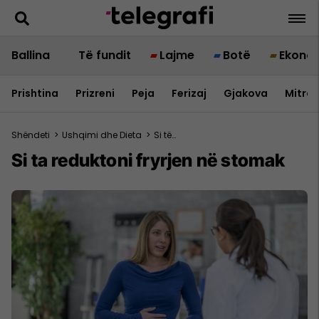
Ballina
Të fundit
Lajme
Botë
Ekono
Prishtina
Prizreni
Peja
Ferizaj
Gjakova
Mitrov
Shëndeti
>
Ushqimi dhe Dieta
>
Si të…
Si ta reduktoni fryrjen në stomak