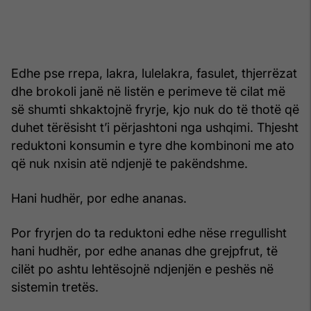
Edhe pse rrepa, lakra, lulelakra, fasulet, thjerrëzat
dhe brokoli janë në listën e perimeve të cilat më
së shumti shkaktojnë fryrje, kjo nuk do të thotë që
duhet tërësisht t’i përjashtoni nga ushqimi. Thjesht
reduktoni konsumin e tyre dhe kombinoni me ato
që nuk nxisin atë ndjenjë te pakëndshme.
Hani hudhër, por edhe ananas.
Por fryrjen do ta reduktoni edhe nëse rregullisht
hani hudhër, por edhe ananas dhe grejpfrut, të
cilët po ashtu lehtësojnë ndjenjën e peshës në
sistemin tretës.