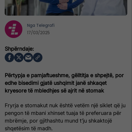
Nga
Telegrafi
17/03/2025
Përtypja e pamjaftueshme, gëlltitja e shpejtë, por
edhe bisedimi gjatë ushqimit janë shkaqet
kryesore të mbledhjes së ajrit në stomak
Fryrja e stomakut nuk është vetëm një siklet që ju
pengon të mbani xhinset tuaja të preferuara për
mbrëmje, por gjithashtu mund t’ju shkaktojë
shqetësim të madh.