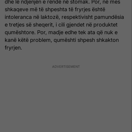
dhe lë ndjenjën e rëndë në stomak. Por, në mes
shkaqeve më të shpeshta të fryrjes është
intoleranca në laktozë, respektivisht pamundësia
e tretjes së sheqerit, i cili gjendet në produktet
qumështore. Por, madje edhe tek ata që nuk e
kanë këtë problem, qumështi shpesh shkakton
fryrjen.