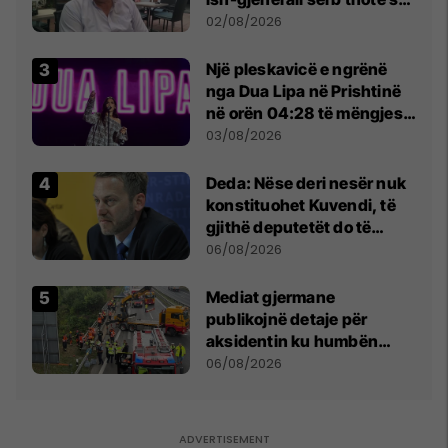
dikush e tradhtoi në
02/08/2026
Beograd
Një pleskavicë e ngrënë
nga Dua Lipa në Prishtinë
në orën 04:28 të mëngjesit
- dhe bota digjitale serbe
03/08/2026
shpall gjendjen e luftës
Deda: Nëse deri nesër nuk
konstituohet Kuvendi, të
gjithë deputetët do të
bëjnë shkelje të rëndë
06/08/2026
kushtetuese
Mediat gjermane
publikojnë detaje për
aksidentin ku humbën
jetën tre mërgimtarë nga
06/08/2026
Komogllava e Ferizajt