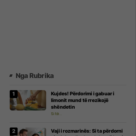
Nga Rubrika
Kujdes! Përdorimi i gabuar i
limonit mund të rrezikojë
shëndetin
Si të…
Vaji i rozmarinës: Si ta përdorni