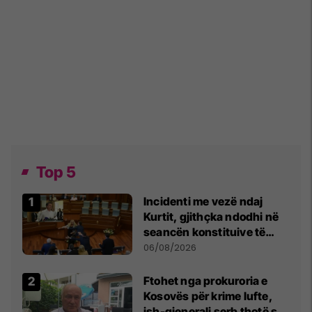
Top 5
Incidenti me vezë ndaj
Kurtit, gjithçka ndodhi në
seancën konstituive të
Kuvendit
06/08/2026
Ftohet nga prokuroria e
Kosovës për krime lufte,
ish-gjenerali serb thotë se