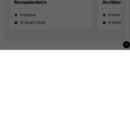
Recepsionist/e
Architect
Prishtine
Prishtinë
31 Gusht 2026
6 Shtator 2
×