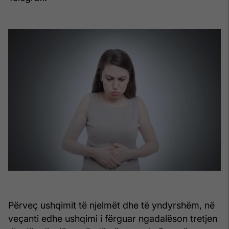
Përveç ushqimit të njelmët dhe të yndyrshëm, në
veçanti edhe ushqimi i fërguar ngadalëson tretjen