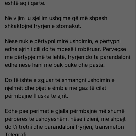
është aq i qartë.
Në vijim ju sjellim ushqime që më shpesh
shkaktojnë fryrjen e stomakut.
Nëse nuk e përtypni mirë ushqimin, e përtypni
edhe ajrin i cili do të mbesë i robëruar. Përveçse
me përtypje më të lehtë, fryrjen do ta parandaloni
edhe nëse hani më pak bukë dhe pasta.
Do të ishte e zgjuar të shmangni ushqimin e
njelmët dhe pijet e ëmbla me gaz të cilat
përmbajnë flluska të ajrit.
Edhe pse perimet e gjalla përmbajnë më shumë
përbërës të ushqyeshëm, nëse i zieni, më shpejt
do t’i tretni dhe parandaloni fryrjen, transmeton
Telegrafi.