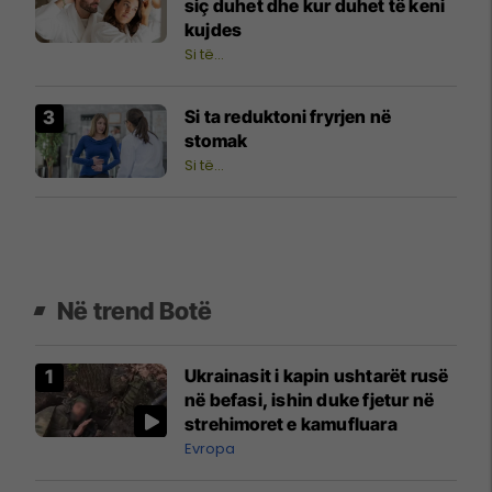
siç duhet dhe kur duhet të keni
kujdes
Si të…
Si ta reduktoni fryrjen në
stomak
Si të…
Në trend Botë
Ukrainasit i kapin ushtarët rusë
në befasi, ishin duke fjetur në
strehimoret e kamufluara
Evropa