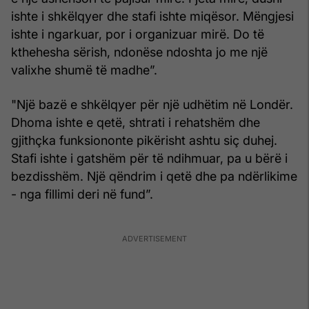
ishte i shkëlqyer dhe stafi ishte miqësor. Mëngjesi
ishte i ngarkuar, por i organizuar mirë. Do të
kthehesha sërish, ndonëse ndoshta jo me një
valixhe shumë të madhe”.
"Një bazë e shkëlqyer për një udhëtim në Londër.
Dhoma ishte e qetë, shtrati i rehatshëm dhe
gjithçka funksiononte pikërisht ashtu siç duhej.
Stafi ishte i gatshëm për të ndihmuar, pa u bërë i
bezdisshëm. Një qëndrim i qetë dhe pa ndërlikime
- nga fillimi deri në fund”.