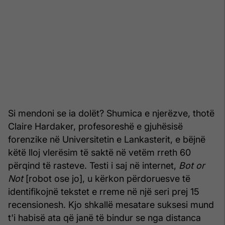
Si mendoni se ia dolët? Shumica e njerëzve, thotë
Claire Hardaker, profesoreshë e gjuhësisë
forenzike në Universitetin e Lankasterit, e bëjnë
këtë lloj vlerësim të saktë në vetëm rreth 60
përqind të rasteve. Testi i saj në internet,
Bot or
Not
[robot ose jo], u kërkon përdoruesve të
identifikojnë tekstet e rreme në një seri prej 15
recensionesh. Kjo shkallë mesatare suksesi mund
t'i habisë ata që janë të bindur se nga distanca