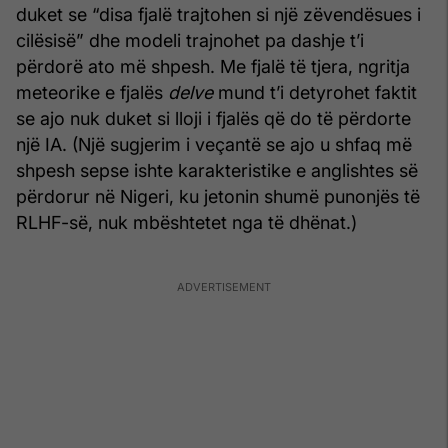
duket se “disa fjalë trajtohen si një zëvendësues i
cilësisë” dhe modeli trajnohet pa dashje t’i
përdorë ato më shpesh. Me fjalë të tjera, ngritja
meteorike e fjalës
delve
mund t’i detyrohet faktit
se ajo nuk duket si lloji i fjalës që do të përdorte
një IA. (Një sugjerim i veçantë se ajo u shfaq më
shpesh sepse ishte karakteristike e anglishtes së
përdorur në Nigeri, ku jetonin shumë punonjës të
RLHF-së, nuk mbështetet nga të dhënat.)