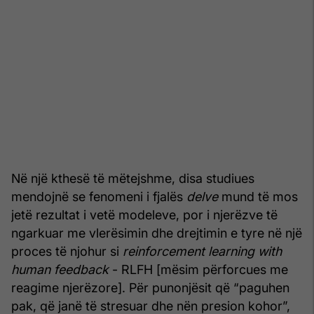
Në një kthesë të mëtejshme, disa studiues
mendojnë se fenomeni i fjalës
delve
mund të mos
jetë rezultat i vetë modeleve, por i njerëzve të
ngarkuar me vlerësimin dhe drejtimin e tyre në një
proces të njohur si
reinforcement learning with
human feedback
- RLFH [mësim përforcues me
reagime njerëzore]. Për punonjësit që “paguhen
pak, që janë të stresuar dhe nën presion kohor”,