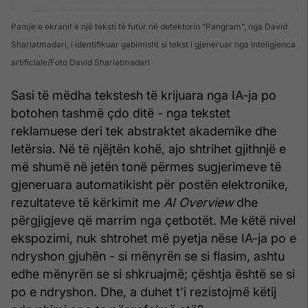
Pamje e ekranit e një teksti të futur në detektorin “Pangram”, nga David
Shariatmadari, i identifikuar gabimisht si tekst i gjeneruar nga inteligjenca
artificiale
Foto David Shariatmadari
Sasi të mëdha tekstesh të krijuara nga IA-ja po
botohen tashmë çdo ditë - nga tekstet
reklamuese deri tek abstraktet akademike dhe
letërsia. Në të njëjtën kohë, ajo shtrihet gjithnjë e
më shumë në jetën tonë përmes sugjerimeve të
gjeneruara automatikisht për postën elektronike,
rezultateve të kërkimit me
AI Overview
dhe
përgjigjeve që marrim nga çetbotët. Me këtë nivel
ekspozimi, nuk shtrohet më pyetja nëse IA-ja po e
ndryshon gjuhën - si mënyrën se si flasim, ashtu
edhe mënyrën se si shkruajmë; çështja është se si
po e ndryshon. Dhe, a duhet t'i rezistojmë këtij