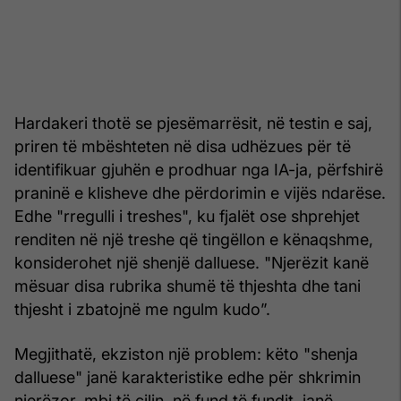
Hardakeri thotë se pjesëmarrësit, në testin e saj,
priren të mbështeten në disa udhëzues për të
identifikuar gjuhën e prodhuar nga IA-ja, përfshirë
praninë e klisheve dhe përdorimin e vijës ndarëse.
Edhe "rregulli i treshes", ku fjalët ose shprehjet
renditen në një treshe që tingëllon e kënaqshme,
konsiderohet një shenjë dalluese. "Njerëzit kanë
mësuar disa rubrika shumë të thjeshta dhe tani
thjesht i zbatojnë me ngulm kudo”.
Megjithatë, ekziston një problem: këto "shenja
dalluese" janë karakteristike edhe për shkrimin
njerëzor, mbi të cilin, në fund të fundit, janë