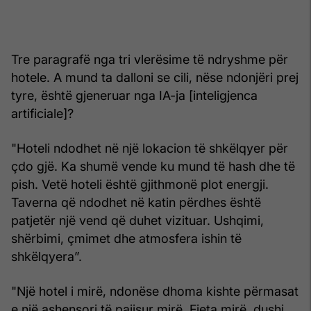
Tre paragrafë nga tri vlerësime të ndryshme për
hotele. A mund ta dalloni se cili, nëse ndonjëri prej
tyre, është gjeneruar nga IA-ja [inteligjenca
artificiale]?
"Hoteli ndodhet në një lokacion të shkëlqyer për
çdo gjë. Ka shumë vende ku mund të hash dhe të
pish. Vetë hoteli është gjithmonë plot energji.
Taverna që ndodhet në katin përdhes është
patjetër një vend që duhet vizituar. Ushqimi,
shërbimi, çmimet dhe atmosfera ishin të
shkëlqyera”.
"Një hotel i mirë, ndonëse dhoma kishte përmasat
e një ashensori të pajisur mirë. Fjeta mirë, dushi