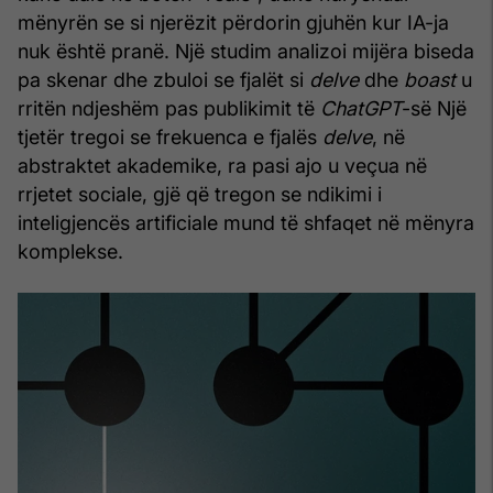
mënyrën se si njerëzit përdorin gjuhën kur IA-ja
nuk është pranë. Një studim analizoi mijëra biseda
pa skenar dhe zbuloi se fjalët si
delve
dhe
boast
u
rritën ndjeshëm pas publikimit të
ChatGPT
-së Një
tjetër tregoi se frekuenca e fjalës
delve
, në
abstraktet akademike, ra pasi ajo u veçua në
rrjetet sociale, gjë që tregon se ndikimi i
inteligjencës artificiale mund të shfaqet në mënyra
komplekse.