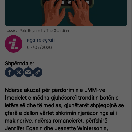
Ilustrim
Pete Reynolds / The Guardian
Nga
Telegrafi
07/07/2026
Ndërsa akuzat për përdorimin e LMM-ve
[modelet e mëdha gjuhësore] tronditin botën e
letërsisë dhe të medias, gjuhëtarët shpjegojnë se
çfarë e dallon vërtet shkrimin njerëzor nga ai i
makinerive, ndërsa romancierët, përfshirë
Jennifer Eganin dhe Jeanette Wintersonin,