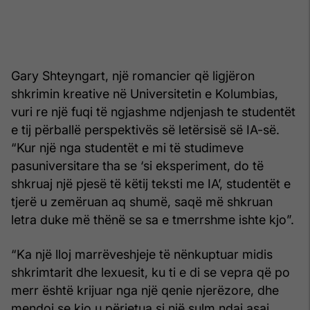
Gary Shteyngart, një romancier që ligjëron
shkrimin kreative në Universitetin e Kolumbias,
vuri re një fuqi të ngjashme ndjenjash te studentët
e tij përballë perspektivës së letërsisë së IA-së.
“Kur një nga studentët e mi të studimeve
pasuniversitare tha se ‘si eksperiment, do të
shkruaj një pjesë të këtij teksti me IA’, studentët e
tjerë u zemëruan aq shumë, saqë më shkruan
letra duke më thënë se sa e tmerrshme ishte kjo”.
“Ka një lloj marrëveshjeje të nënkuptuar midis
shkrimtarit dhe lexuesit, ku ti e di se vepra që po
merr është krijuar nga një qenie njerëzore, dhe
mendoj se kjo u përjetua si një sulm ndaj asaj