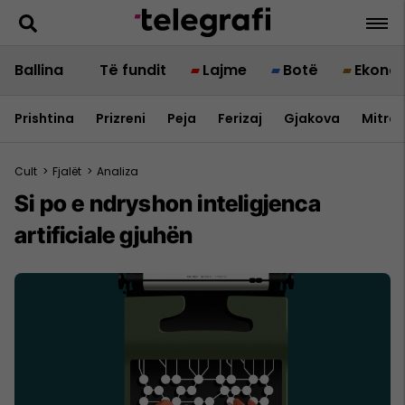
Ballina
Të fundit
Lajme
Botë
Ekono
Prishtina
Prizreni
Peja
Ferizaj
Gjakova
Mitrov
Cult
>
Fjalët
>
Analiza
Si po e ndryshon inteligjenca
artificiale gjuhën