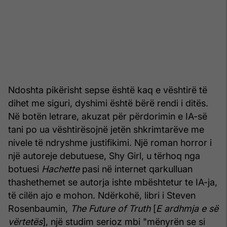
Ndoshta pikërisht sepse është kaq e vështirë të
dihet me siguri, dyshimi është bërë rendi i ditës.
Në botën letrare, akuzat për përdorimin e IA-së
tani po ua vështirësojnë jetën shkrimtarëve me
nivele të ndryshme justifikimi. Një roman horror i
një autoreje debutuese, Shy Girl, u tërhoq nga
botuesi
Hachette
pasi në internet qarkulluan
thashethemet se autorja ishte mbështetur te IA-ja,
të cilën ajo e mohon. Ndërkohë, libri i Steven
Rosenbaumin,
The Future of Truth
[
E ardhmja e së
vërtetës
], një studim serioz mbi "mënyrën se si