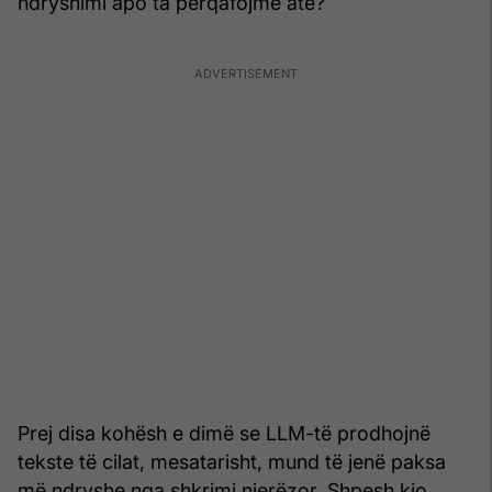
ndryshimi apo ta përqafojmë atë?
Prej disa kohësh e dimë se LLM-të prodhojnë
tekste të cilat, mesatarisht, mund të jenë paksa
më ndryshe nga shkrimi njerëzor. Shpesh kjo