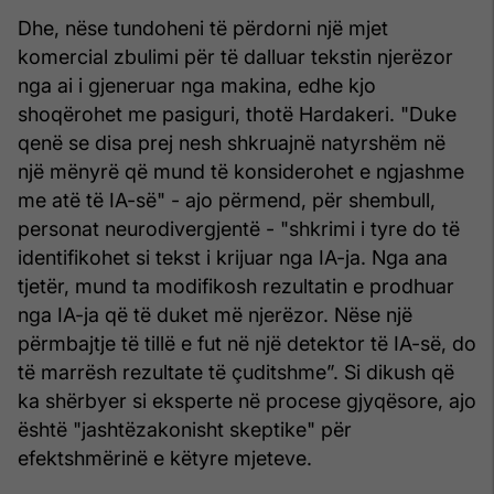
Dhe, nëse tundoheni të përdorni një mjet
komercial zbulimi për të dalluar tekstin njerëzor
nga ai i gjeneruar nga makina, edhe kjo
shoqërohet me pasiguri, thotë Hardakeri. "Duke
qenë se disa prej nesh shkruajnë natyrshëm në
një mënyrë që mund të konsiderohet e ngjashme
me atë të IA-së" - ajo përmend, për shembull,
personat neurodivergjentë - "shkrimi i tyre do të
identifikohet si tekst i krijuar nga IA-ja. Nga ana
tjetër, mund ta modifikosh rezultatin e prodhuar
nga IA-ja që të duket më njerëzor. Nëse një
përmbajtje të tillë e fut në një detektor të IA-së, do
të marrësh rezultate të çuditshme”. Si dikush që
ka shërbyer si eksperte në procese gjyqësore, ajo
është "jashtëzakonisht skeptike" për
efektshmërinë e këtyre mjeteve.