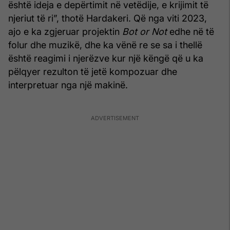
është ideja e depërtimit në vetëdije, e krijimit të
njeriut të ri”, thotë Hardakeri. Që nga viti 2023,
ajo e ka zgjeruar projektin
Bot or Not
edhe në të
folur dhe muzikë, dhe ka vënë re se sa i thellë
është reagimi i njerëzve kur një këngë që u ka
pëlqyer rezulton të jetë kompozuar dhe
interpretuar nga një makinë.