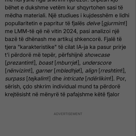
bëhet e dukshme vetëm kur shqyrtohen sasi të
mëdha materiali. Një studiues i kujdesshëm e lidhi
popullaritetin e papritur të fjalës
delve
[
gjurmim
!]
me LMM-të që në vitin 2024, pasi analizoi një
bazë të dhënash me artikuj shkencorë. Fjalë të
tjera "karakteristike" të cilat IA-ja ka pasur prirje
t'i përdorë më tepër, përfshijnë
showcase
[
prezantim
!],
boast
[
mburrje
!],
underscore
[
nënvizim
!],
garner
[
mbledhje
!],
align
[
rreshtim
!],
surpass
[
tejkalim
!] dhe
intricate
[
ndërlikim
!]. Por,
sërish, çdo shkrim individual mund ta përdorë
krejtësisht në mënyrë të pafajshme këtë fjalor