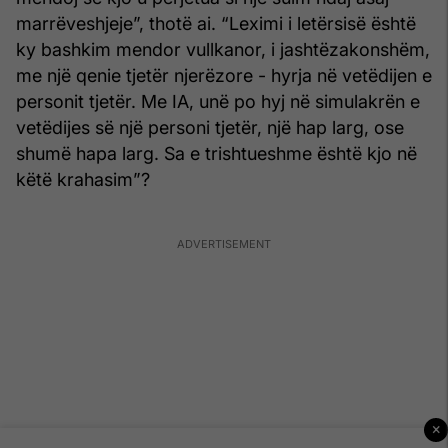
marrëveshjeje”, thotë ai. “Leximi i letërsisë është
ky bashkim mendor vullkanor, i jashtëzakonshëm,
me një qenie tjetër njerëzore - hyrja në vetëdijen e
personit tjetër. Me IA, unë po hyj në simulakrën e
vetëdijes së një personi tjetër, një hap larg, ose
shumë hapa larg. Sa e trishtueshme është kjo në
këtë krahasim”?
×