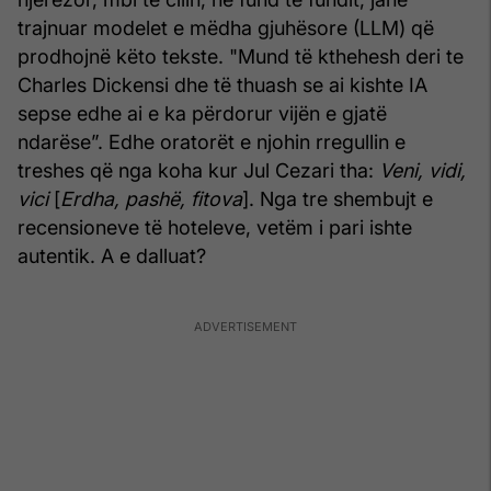
trajnuar modelet e mëdha gjuhësore (LLM) që
prodhojnë këto tekste. "Mund të kthehesh deri te
Charles Dickensi dhe të thuash se ai kishte IA
sepse edhe ai e ka përdorur vijën e gjatë
ndarëse”. Edhe oratorët e njohin rregullin e
treshes që nga koha kur Jul Cezari tha:
Veni, vidi,
vici
[
Erdha, pashë, fitova
]. Nga tre shembujt e
recensioneve të hoteleve, vetëm i pari ishte
autentik. A e dalluat?