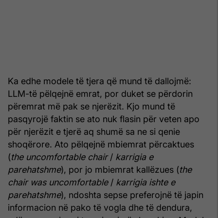
Ka edhe modele të tjera që mund të dallojmë:
LLM-të pëlqejnë emrat, por duket se përdorin
përemrat më pak se njerëzit. Kjo mund të
pasqyrojë faktin se ato nuk flasin për veten apo
për njerëzit e tjerë aq shumë sa ne si qenie
shoqërore. Ato pëlqejnë mbiemrat përcaktues
(
the uncomfortable chair
/
karrigia e
parehatshme
), por jo mbiemrat kallëzues (
the
chair was uncomfortable
/
karrigia ishte e
parehatshme
), ndoshta sepse preferojnë të japin
informacion në pako të vogla dhe të dendura,