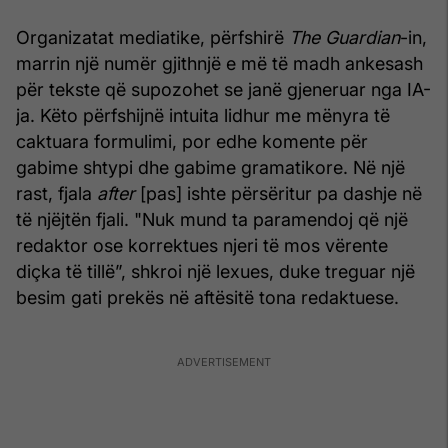
Organizatat mediatike, përfshirë
The Guardian
-in,
marrin një numër gjithnjë e më të madh ankesash
për tekste që supozohet se janë gjeneruar nga IA-
ja. Këto përfshijnë intuita lidhur me mënyra të
caktuara formulimi, por edhe komente për
gabime shtypi dhe gabime gramatikore. Në një
rast, fjala
after
[pas] ishte përsëritur pa dashje në
të njëjtën fjali. "Nuk mund ta paramendoj që një
redaktor ose korrektues njeri të mos vërente
diçka të tillë”, shkroi një lexues, duke treguar një
besim gati prekës në aftësitë tona redaktuese.