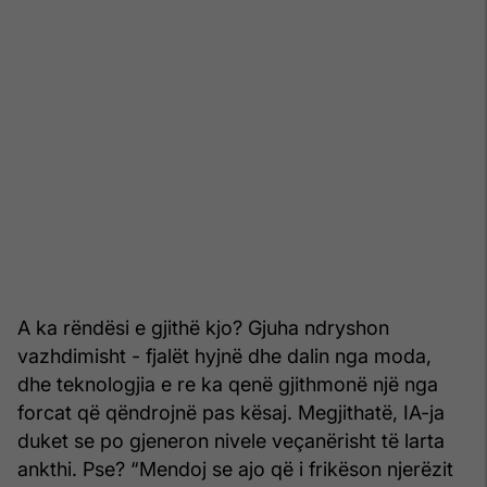
A ka rëndësi e gjithë kjo? Gjuha ndryshon
vazhdimisht - fjalët hyjnë dhe dalin nga moda,
dhe teknologjia e re ka qenë gjithmonë një nga
forcat që qëndrojnë pas kësaj. Megjithatë, IA-ja
duket se po gjeneron nivele veçanërisht të larta
ankthi. Pse? “Mendoj se ajo që i frikëson njerëzit