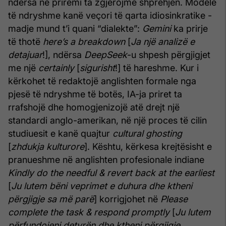
ndërsa ne priremi ta zgjerojmë shprehjen. Modele
të ndryshme kanë veçori të qarta idiosinkratike -
madje mund t’i quani “dialekte”:
Gemini
ka prirje
të thotë
here’s a breakdown
[
Ja një analizë e
detajuar
!], ndërsa
DeepSeek
-u shpesh përgjigjet
me një
certainly
[
sigurisht
!] të hareshme. Kur i
kërkohet të redaktojë anglishten formale nga
pjesë të ndryshme të botës, IA-ja priret ta
rrafshojë dhe homogjenizojë atë drejt një
standardi anglo-amerikan, në një proces të cilin
studiuesit e kanë quajtur
cultural ghosting
[
zhdukja kulturore
]. Kështu, kërkesa krejtësisht e
pranueshme në anglishten profesionale indiane
Kindly do the needful & revert back at the earliest
[
Ju lutem bëni veprimet e duhura dhe ktheni
përgjigje sa më parë
] korrigjohet në
Please
complete the task & respond promptly
[
Ju lutem
përfundojeni detyrën dhe ktheni përgjigje