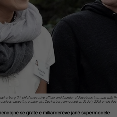
uckerberg (R), chief executive officer and founder of Facebook Inc., and wife P
couple is expecting a baby girl, Zuckerberg annouced on 31 July 2015 on his
mendojnë se gratë e miliarderëve janë supermodele