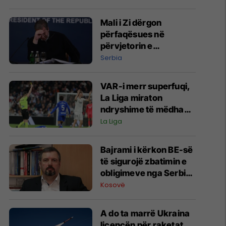
Mali i Zi dërgon
përfaqësues në
përvjetorin e
Operacionit “Stuhia”,
Serbia
zemërohet Vuçiq
VAR-i merr superfuqi,
La Liga miraton
ndryshime të mëdha
në rregullat për
La Liga
sezonin e ardhshëm
Bajrami i kërkon BE-së
të sigurojë zbatimin e
obligimeve nga Serbia
për personat e zhdukur
Kosovë
A do ta marrë Ukraina
licencën për raketat