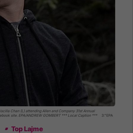
riscilla Chan (L) attending Allen and Company 31st Annual
 Facebook site. EPA/ANDREW GOMBERT *** Local Caption ***
3:"EPA
Top Lajme