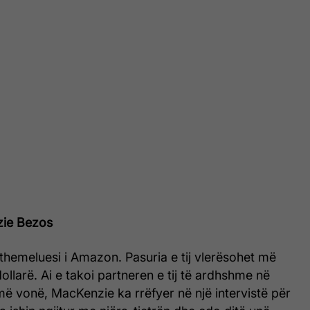
zie Bezos
themeluesi i Amazon. Pasuria e tij vlerësohet më
ollarë. Ai e takoi partneren e tij të ardhshme në
më vonë, MacKenzie ka rrëfyer në një intervistë për