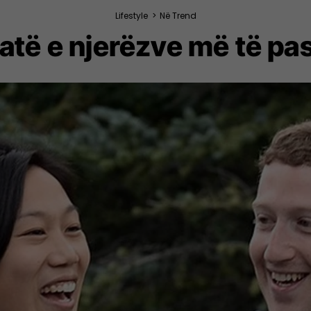
Lifestyle
>
Në Trend
atë e njerëzve më të pa