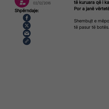
të kuruara që i k
02/12/2016
Por a janë vërtet
Shembujt e mëpos
të pasur të botës