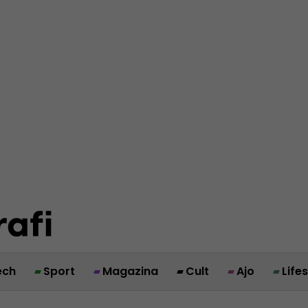
ech
Sport
Magazina
Cult
Ajo
Life