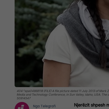
404:"epa04868118 (FILE) A file picture dated 11 July 2013 of Mark Z
Media and Technology Conference, in Sun Valley, Idaho, USA. The 
50914547
Njerëzit shpesh 
Nga
Telegrafi