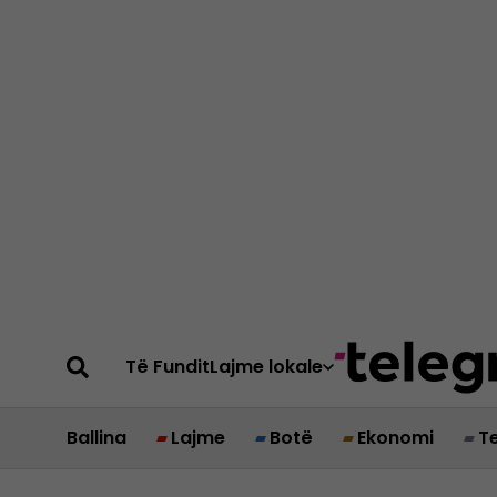
Të Fundit
Lajme lokale
Ballina
Lajme
Botë
Ekonomi
T