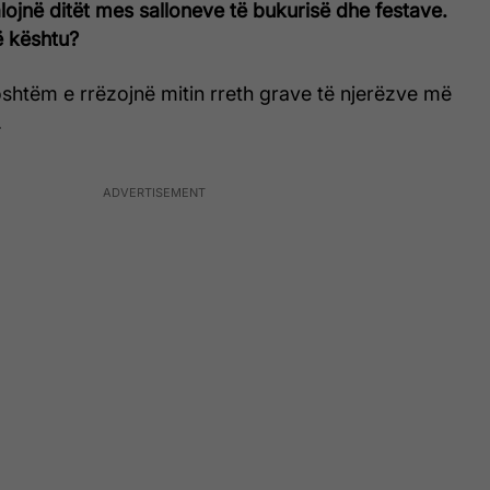
alojnë ditët mes salloneve të bukurisë dhe festave.
ë kështu?
htëm e rrëzojnë mitin rreth grave të njerëzve më
.