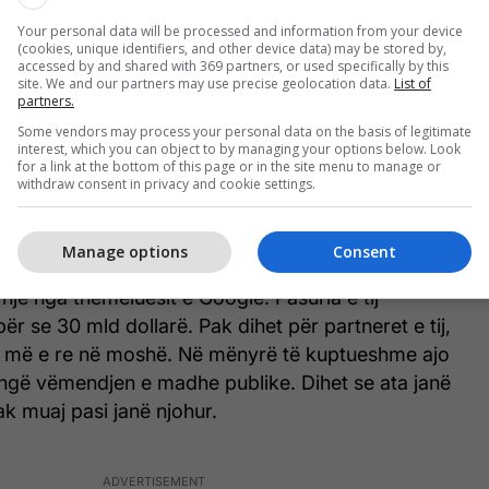
Your personal data will be processed and information from your device
uckerberg vlerësohet më shumë se 50 miliardë
(cookies, unique identifiers, and other device data) may be stored by,
accessed by and shared with 369 partners, or used specifically by this
oi bashkëshorten e tij të ardhshme kur ende ishte një
site. We and our partners may use precise geolocation data.
List of
partners.
d. Priscilla gjithmonë i ka mbështetur përpjekjet e
në suksesin e tij. Ata u martuan në maj të vitit
Some vendors may process your personal data on the basis of legitimate
interest, which you can object to by managing your options below. Look
moni modeste në shtëpinë e tyre. Në 2 dhjetor
for a link at the bottom of this page or in the site menu to manage or
withdraw consent in privacy and cookie settings.
scilla u bënë prindër të një vajze.
Lucinda Southworth
Manage options
Consent
një nga themeluesit e Google. Pasuria e tij
ër se 30 mld dollarë. Pak dihet për partneret e tij,
jet më e re në moshë. Në mënyrë të kuptueshme ajo
ngë vëmendjen e madhe publike. Dihet se ata janë
k muaj pasi janë njohur.