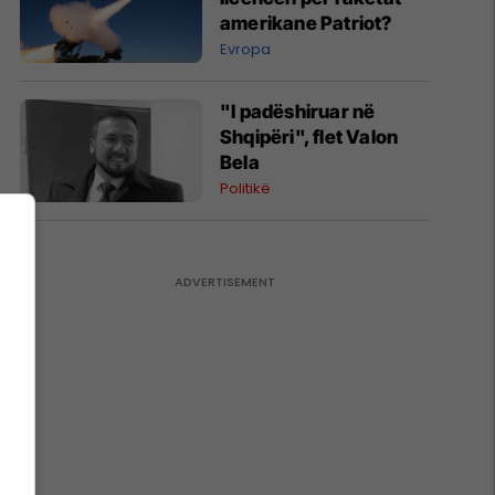
amerikane Patriot?
Evropa
"I padëshiruar në
Shqipëri", flet Valon
Bela
Politikë