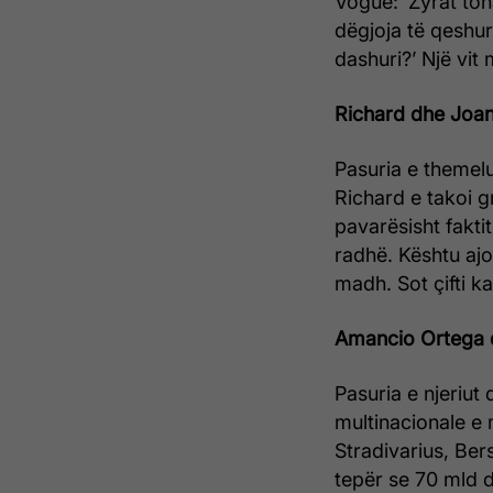
Vogue: ‘Zyrat ton
dëgjoja të qeshur
dashuri?’ Një vit
Richard dhe Joa
Pasuria e themelu
Richard e takoi g
pavarësisht faktit
radhë. Kështu ajo
madh. Sot çifti ka
Amancio Ortega 
Pasuria e njeriu
multinacionale e 
Stradivarius, Ber
tepër se 70 mld d