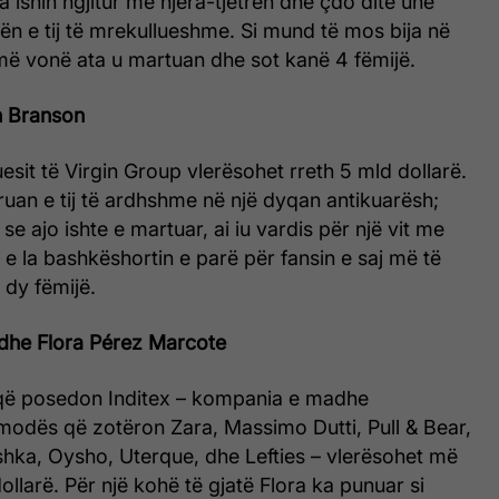
a ishin ngjitur me njëra-tjetrën dhe çdo ditë unë
ën e tij të mrekullueshme. Si mund të mos bija në
 më vonë ata u martuan dhe sot kanë 4 fëmijë.
n Branson
esit të Virgin Group vlerësohet rreth 5 mld dollarë.
ruan e tij të ardhshme në një dyqan antikuarësh;
 se ajo ishte e martuar, ai iu vardis për një vit me
 e la bashkëshortin e parë për fansin e saj më të
 dy fëmijë.
dhe Flora Pérez Marcote
t që posedon Inditex – kompania e madhe
modës që zotëron Zara, Massimo Dutti, Pull & Bear,
shka, Oysho, Uterque, dhe Lefties – vlerësohet më
ollarë. Për një kohë të gjatë Flora ka punuar si