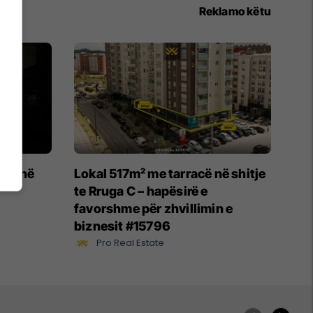
Reklamo këtu
ikë në
Lokal 517m² me tarracë në shitje
te Rruga C – hapësirë e
favorshme për zhvillimin e
biznesit #15796
Pro Real Estate