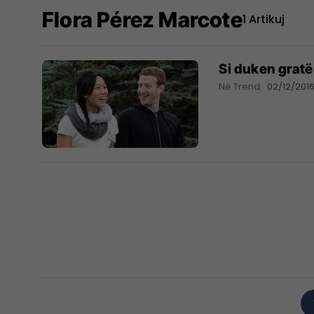
Flora Pérez Marcote
1 Artikuj
Si duken gratë
Në Trend
02/12/201