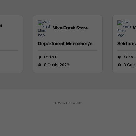
ss
Viva Fresh Store
V
Department Menaxher/e
Sektoris
Ferizaj
Xërxë
8 Gusht 2026
8 Gus