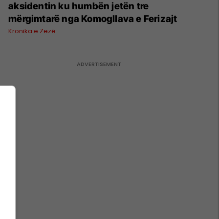
aksidentin ku humbën jetën tre
mërgimtarë nga Komogllava e Ferizajt
Kronika e Zezë