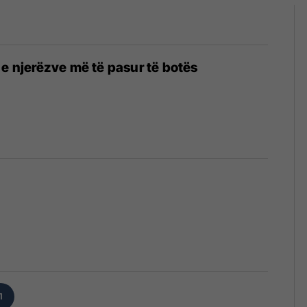
 e njerëzve më të pasur të botës
6
1