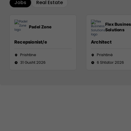
Jobs
Real Estate
Flex Busine
Padel Zone
Solutions
Recepsionist/e
Architect
Prishtine
Prishtinë
31 Gusht 2026
6 Shtator 2026