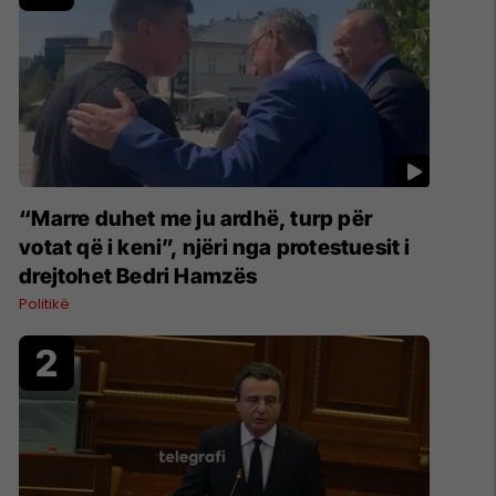
“Marre duhet me ju ardhë, turp për
votat që i keni”, njëri nga protestuesit i
drejtohet Bedri Hamzës
Politikë