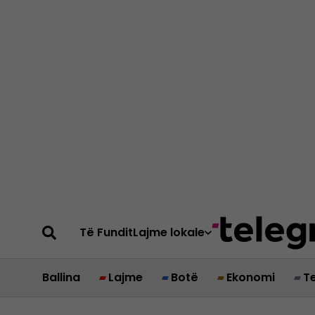
Të Fundit
Lajme lokale
Ballina
Lajme
Botë
Ekonomi
T