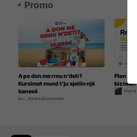
Promo
A po don me rrnu n’deti?
Plan B Cr
Kursimet mund t’ju sjellin një
biznesit
banesë
Plan B
Banka Ekonomike