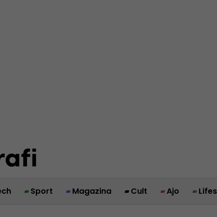
ech
Sport
Magazina
Cult
Ajo
Life