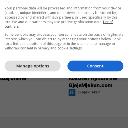
Your personal data will be processed and information from your device
(cookies, unique identifiers, and other device data) may be stored by,
accessed by and shared with 369 partners, or used specifically by this
site. We and our partners may use precise geolocation data.
List of
partners.
Some vendors may process your personal data on the basis of legitimate
interest, which you can object to by managing your options below. Look
for a link at the bottom of this page or in the site menu to manage or
withdraw consent in privacy and cookie settings.
Manage options
Consent
eative rrit ndikimin e
Po kërkoni mjek apo klin
 tuaj online
Kosovë? Njihuni me
GjejeMjekun.com
GjejeMjekun