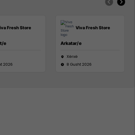
iva Fresh Store
Viva Fresh Store
t/e
Arkatar/e
Xërxë
ht 2026
8 Gusht 2026