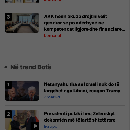
AKK hedh akuza drejt nivelit
qendror se po ndërhynë në
kompetencat ligjore dhe financiare
të komunave
Komunat
Në trend Botë
Netanyahu tha se Izraeli nuk do të
largohet nga Libani, reagon Trump
Amerika
Presidenti polak i heq Zelenskyt
dekoratën më të lartë shtetërore
Evropa