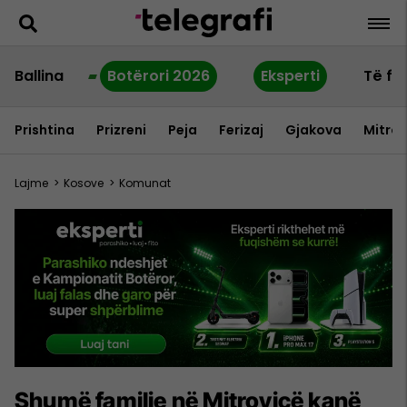
Ballina
Botërori 2026
Eksperti
Të fu
Prishtina
Prizreni
Peja
Ferizaj
Gjakova
Mitrov
Lajme
>
Kosove
>
Komunat
Shumë familje në Mitrovicë kanë