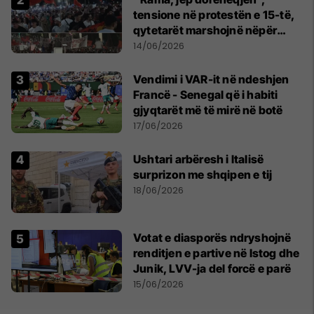
tensione në protestën e 15-të,
qytetarët marshojnë nëpër
kryeqytet
14/06/2026
Vendimi i VAR-it në ndeshjen
Francë - Senegal që i habiti
gjyqtarët më të mirë në botë
17/06/2026
Ushtari arbëresh i Italisë
surprizon me shqipen e tij
18/06/2026
Votat e diasporës ndryshojnë
renditjen e partive në Istog dhe
Junik, LVV-ja del forcë e parë
15/06/2026