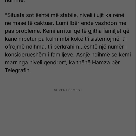
“Situata sot është më stabile, niveli i ujit ka rënë
në masë të caktuar. Lumi Ibër ende vazhdon me
pas probleme. Kemi arritur që të gjitha familjet që
kanë mbetur pa kulm mbi kokë t’i sistemojmë, t’i
ofrojmë ndihma, t’i përkrahim...është një numër i
konsiderueshëm i familjeve. Asnjë ndihmë se kemi
marr nga niveli qendror”, ka thënë Hamza për
Telegrafin.