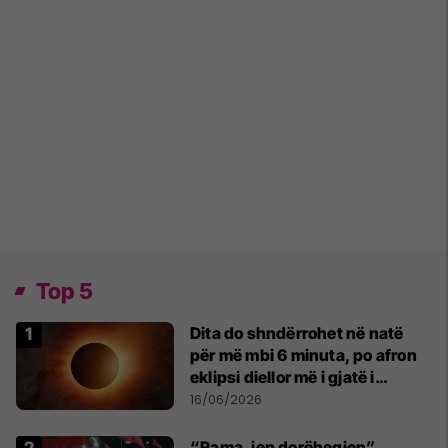
Top 5
Dita do shndërrohet në natë
për më mbi 6 minuta, po afron
eklipsi diellor më i gjatë i
shekullit të 21-të
16/06/2026
“Rama, jep dorëheqjen”,