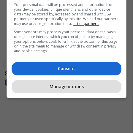
Your personal data will be processed and information from
your device (cookies, unique identifiers, and other device
data) may be stored by, accessed by and shared with 369
partners, or used specifically by this site. We and our partners
may use precise geolocation data.
List of partners.
Some vendors may process your personal data on the basis
of legitimate interest, which you can object to by managing
your options below. Look for a link at the bottom of this page
or in the site menu to manage or withdraw consent in privacy
and cookie settings.
Vërshime Në Kosovë
Bedri Hamza
Komuna E Mitrovicës
Consent
Manage options