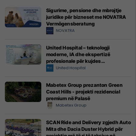
Sigurime, pensione dhe mbrojtje
juridike për bizneset me NOVATRA
Vermögensberatung
NOVATRA
United Hospital – teknologji
moderne, IA dhe ekspertizë
profesionale për kujdes
shëndetësor me standarde
United Hospital
ndërkombëtare
Mabetex Group prezanton Green
Coast Hills - projekti rezidencial
premium në Palasë
Mabetex Group
SCAN Ride and Delivery zgjedh Auto
Mita dhe Dacia Duster Hybrid për
projektin më të ri të taksive në