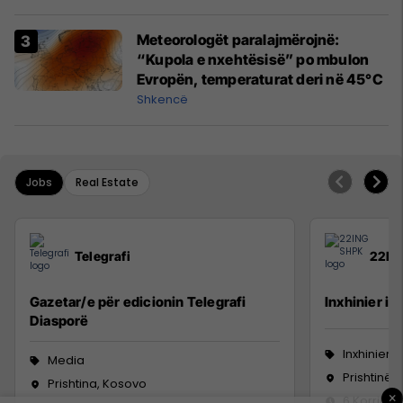
Meteorologët paralajmërojnë:
“Kupola e nxehtësisë” po mbulon
Evropën, temperaturat deri në 45°C
Shkencë
Jobs
Real Estate
Telegrafi
22IN
Gazetar/e për edicionin Telegrafi
Inxhinier i 
Diasporë
Inxhinieri
Media
Prishtinë
Prishtina, Kosovo
×
6 Korrik 2