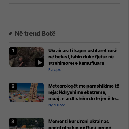
Në trend Botë
Ukrainasit i kapin ushtarët rusë
në befasi, ishin duke fjetur në
strehimoret e kamufluara
Evropa
Meteorologët me parashikime të
reja: Ndryshime ekstreme,
muajt e ardhshëm do të jenë të
pazakontë
Nga Bota
Momenti kur droni ukrainas
godet plazhin në Rusi, pranë