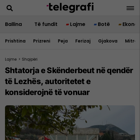
Ballina
Të fundit
Lajme
Botë
Ekono
Prishtina
Prizreni
Peja
Ferizaj
Gjakova
Mitrov
Lajme
>
Shqipëri
Shtatorja e Skënderbeut në qendër
të Lezhës, autoritetet e
konsiderojnë të vonuar