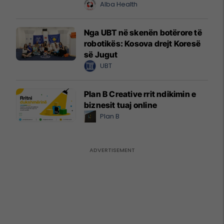
Alba Health
Nga UBT në skenën botërore të
robotikës: Kosova drejt Koresë
së Jugut
UBT
Plan B Creative rrit ndikimin e
biznesit tuaj online
Plan B