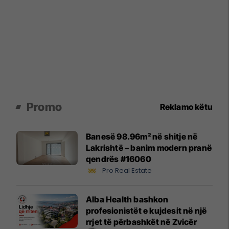
Promo
Reklamo këtu
Banesë 98.96m² në shitje në
Lakrishtë – banim modern pranë
qendrës #16060
Pro Real Estate
Alba Health bashkon
profesionistët e kujdesit në një
rrjet të përbashkët në Zvicër