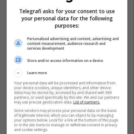
Telegrafi asks for your consent to use
your personal data for the following
purposes:
Personalised advertising and content, advertising and
content measurement, audience research and
services development
Store and/or access information on a device
Learn more
Your personal data will be processed and information from
your device (cookies, unique identifiers, and other device
data) may be stored by, accessed by and shared with 369
partners, or used specifically by this site. We and our partners
may use precise geolocation data.
List of partners.
Some vendors may process your personal data on the basis
of legitimate interest, which you can object to by managing
your options below. Look for a link at the bottom of this page
Skënderbeu
Lezha
Adrian Pepa
or in the site menu to manage or withdraw consent in privacy
and cookie settings.