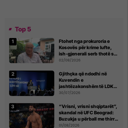
Top 5
Ftohet nga prokuroria e
Kosovës për krime lufte,
ish-gjenerali serb thotë se
dikush e tradhtoi në
02/08/2026
Beograd
Gjithçka që ndodhi në
Kuvendin e
jashtëzakonshëm të LDK-
së
30/07/2026
“Vrisni, vrisni shqiptarët”,
skandal në UFC Beograd:
Buzukja u përball me thirrje
anti-shqiptare nga
01/08/2026