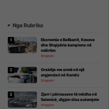
Nga Rubrika
Ekonomia e Ballkanit, Kosova
dhe Shqipëria kampione në
ndërtim
Shqipëri
Grabitje me armë në një
argjendari në Kamëz
Shqipëri
Zjarr i përmasave të mëdha në
Selenicë, digjen disa automjete
Shqipëri