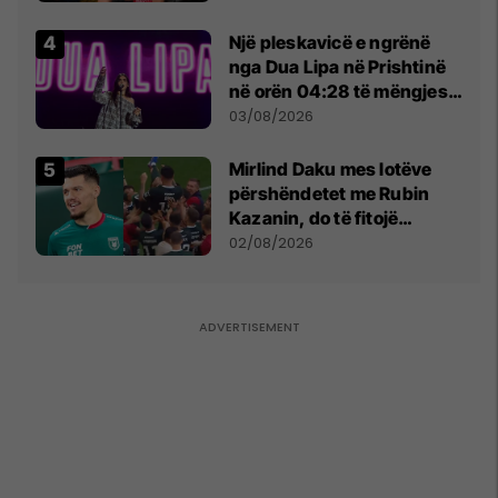
tribunat
Një pleskavicë e ngrënë
nga Dua Lipa në Prishtinë
në orën 04:28 të mëngjesit
- dhe bota digjitale serbe
03/08/2026
shpall gjendjen e luftës
Mirlind Daku mes lotëve
përshëndetet me Rubin
Kazanin, do të fitojë
miliona te Spartak Moska
02/08/2026