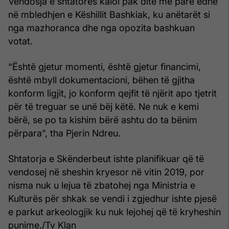
Vendosja e shtatores kaloi pak ditë më parë edhe
në mbledhjen e Këshillit Bashkiak, ku anëtarët si
nga mazhoranca dhe nga opozita bashkuan
votat.
“Është gjetur momenti, është gjetur financimi,
është mbyll dokumentacioni, bëhen të gjitha
konform ligjit, jo konform qejfit të njërit apo tjetrit
për të treguar se unë bëj këtë. Ne nuk e kemi
bërë, se po ta kishim bërë ashtu do ta bënim
përpara”, tha Pjerin Ndreu.
Shtatorja e Skënderbeut ishte planifikuar që të
vendosej në sheshin kryesor në vitin 2019, por
nisma nuk u lejua të zbatohej nga Ministria e
Kulturës për shkak se vendi i zgjedhur ishte pjesë
e parkut arkeologjik ku nuk lejohej që të kryheshin
punime./Tv Klan