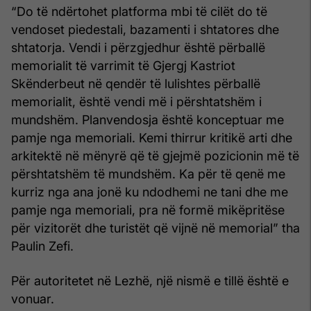
“Do të ndërtohet platforma mbi të cilët do të
vendoset piedestali, bazamenti i shtatores dhe
shtatorja. Vendi i përzgjedhur është përballë
memorialit të varrimit të Gjergj Kastriot
Skënderbeut në qendër të lulishtes përballë
memorialit, është vendi më i përshtatshëm i
mundshëm. Planvendosja është konceptuar me
pamje nga memoriali. Kemi thirrur kritikë arti dhe
arkitektë në mënyrë që të gjejmë pozicionin më të
përshtatshëm të mundshëm. Ka për të qenë me
kurriz nga ana jonë ku ndodhemi ne tani dhe me
pamje nga memoriali, pra në formë mikëpritëse
për vizitorët dhe turistët që vijnë në memorial” tha
Paulin Zefi.
Për autoritetet në Lezhë, një nismë e tillë është e
vonuar.