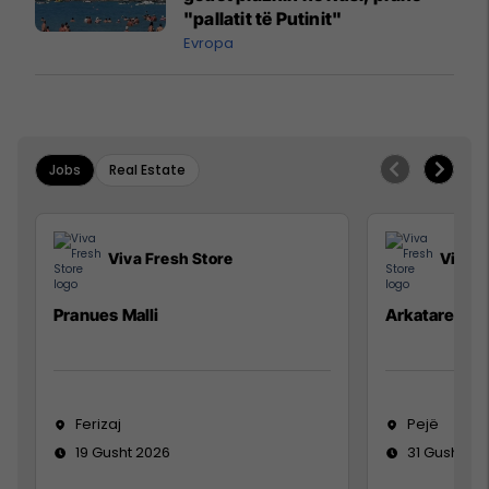
"pallatit të Putinit"
Evropa
Jobs
Real Estate
Viva Fresh Store
Viva F
Pranues Malli
Arkatare
Ferizaj
Pejë
19 Gusht 2026
31 Gusht 20