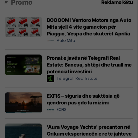
Promo
Reklamo këtu
BOOOOM! Ventoro Motors nga Auto
Mita sjell 4 vite garancion për
Piaggio, Vespa dhe skuterët Aprilia
Auto Mita
Pronat e javës në Telegrafi Real
Estate: Banesa, shtëpi dhe truall me
potencial investimi
Telegrafi Real Estate
EXFIS – siguria dhe saktësia që
qëndron pas çdo furnizimi
EXFIS
'Aura Voyage Yachts' prezanton në
Orikum eksperiencën e re të jahteve