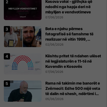
Kosova votoi - gjithçka që
ndodhi nga hapja deri në
mbylljen e vendvotimeve
07/06/2026
Bota e njohu përmes
fotografisë së famshme të
realizuar në vitin 1999,
pensionohet Xajë Mustafa
02/06/2026
Kështu pritet të ndahen ulëset
në legjislaturën e 11-të në
Kuvendin e Kosovës
07/06/2026
Rama në takimin me banorët e
Zvërnecit: Edhe 500 mijë veta
të dalin në shesh, ndërtimi i
resortit nuk anulohet
05/06/2026