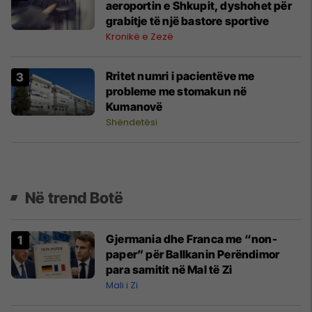
aeroportin e Shkupit, dyshohet për
grabitje të një bastore sportive
Kronikë e Zezë
Rritet numri i pacientëve me
probleme me stomakun në
Kumanovë
Shëndetësi
Në trend Botë
Gjermania dhe Franca me “non-
paper” për Ballkanin Perëndimor
para samitit në Mal të Zi
Mali i Zi