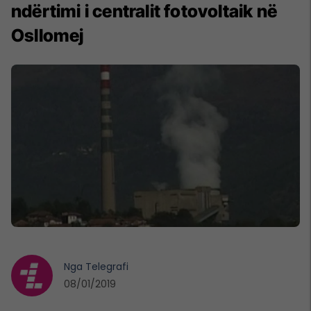
ndërtimi i centralit fotovoltaik në
Osllomej
Nga
Telegrafi
08/01/2019