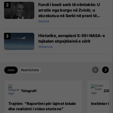
Fundi i bosit serb të nëntokës: U
arratis nga burgu në Zvicër, u
ekzekutua në Serbi në prani të
shefit të policisë
Serbia
Historike, aeroplani X-59 i NASA-s
tejkalon shpejtësinë e zërit
Shkencë
Jobs
Real Estate
Telegrafi
22IN
Trajnim: “Raportimi për lajmet lokale
Inxhinier i 
dhe realizimi i video storieve”