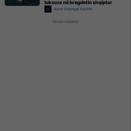
luksoze në bregdetin shqiptar
Aura Voyage Yachts