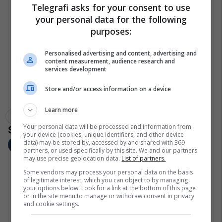
Telegrafi asks for your consent to use
your personal data for the following
purposes:
Personalised advertising and content, advertising and
content measurement, audience research and
services development
Store and/or access information on a device
Learn more
Kreshnik Bekteshi
Tec Osllomej
Your personal data will be processed and information from
your device (cookies, unique identifiers, and other device
data) may be stored by, accessed by and shared with 369
partners, or used specifically by this site. We and our partners
may use precise geolocation data.
List of partners.
Some vendors may process your personal data on the basis
of legitimate interest, which you can object to by managing
your options below. Look for a link at the bottom of this page
or in the site menu to manage or withdraw consent in privacy
and cookie settings.