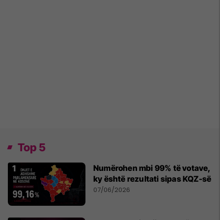
Top 5
Numërohen mbi 99% të votave,
ky është rezultati sipas KQZ-së
07/06/2026