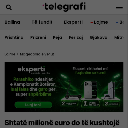
Ballina
Të fundit
Eksperti
Lajme
Bot
Prishtina
Prizreni
Peja
Ferizaj
Gjakova
Mitrov
Lajme
>
Maqedonia e Veriut
Shtatë milionë euro do të kushtojë