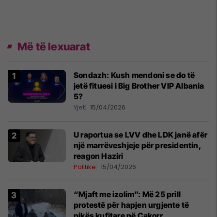
Më të lexuarat
Sondazh: Kush mendoni se do të
jetë fituesi i Big Brother VIP Albania
5?
Yjet
15/04/2026
U raportua se LVV dhe LDK janë afër
një marrëveshjeje për presidentin,
reagon Haziri
Politikë
15/04/2026
“Mjaft me izolim”: Më 25 prill
protestë për hapjen urgjente të
pikës kufitare në Çakorr