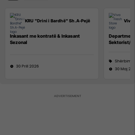
KRU "Drini i Bardhë" Sh.A-Pejë
Viva 
Inkasant me kontratë & Inkasant
Department
Sezonal
Sektorist/e
Shërbime 
30 Prill 2026
30 Maj 20