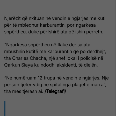
Njerëzit që nxituan në vendin e ngjarjes me kuti
për të mbledhur karburantin, por ngarkesa
shpërtheu, duke përfshirë ata që ishin përreth.
“Ngarkesa shpërtheu në flakë derisa ata
mbushnin kutitë me karburantin që po derdhej”,
tha Charles Chacha, një shef lokal i policisë në
Qarkun Siaya ku ndodhi aksidenti, të dielën.
“Ne numëruam 12 trupa në vendin e ngjarjes. Një
person tjetër vdiq në spital nga plagët e marra”,
tha mes tjerash ai.
/Telegrafi/