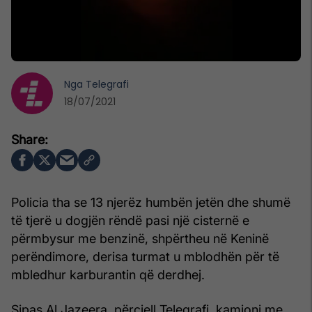
Nga
Telegrafi
18/07/2021
Policia tha se 13 njerëz humbën jetën dhe shumë
të tjerë u dogjën rëndë pasi një cisternë e
përmbysur me benzinë, shpërtheu në Keninë
perëndimore, derisa turmat u mblodhën për të
mbledhur karburantin që derdhej.
Sipas Al Jazeera, përcjell Telegrafi, kamioni me