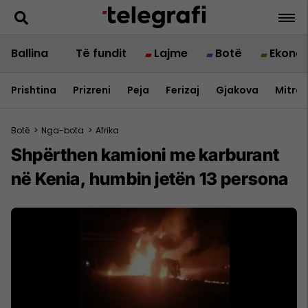
Ballina
Të fundit
Lajme
Botë
Ekono
Prishtina
Prizreni
Peja
Ferizaj
Gjakova
Mitrov
Botë
>
Nga-bota
>
Afrika
Shpërthen kamioni me karburant
në Kenia, humbin jetën 13 persona