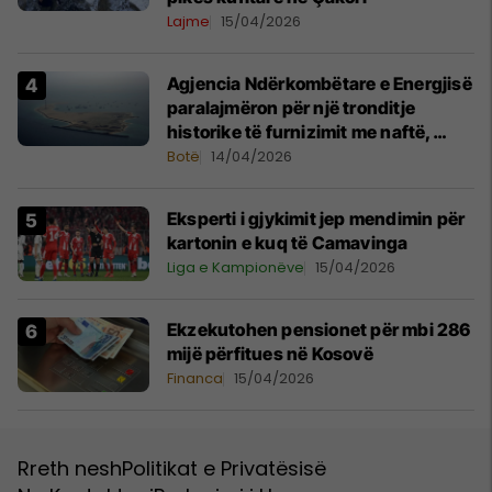
Lajme
15/04/2026
Agjencia Ndërkombëtare e Energjisë
paralajmëron për një tronditje
historike të furnizimit me naftë,
ndërsa lufta me Iranin mbyt tregjet
Botë
14/04/2026
globale
Eksperti i gjykimit jep mendimin për
kartonin e kuq të Camavinga
Liga e Kampionëve
15/04/2026
Ekzekutohen pensionet për mbi 286
mijë përfitues në Kosovë
Financa
15/04/2026
Rreth nesh
Politikat e Privatësisë