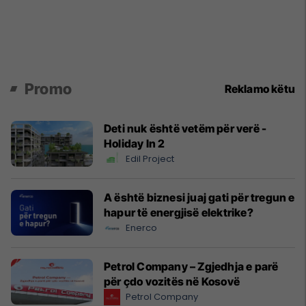
Promo
Reklamo këtu
Deti nuk është vetëm për verë -
Holiday In 2
Edil Project
A është biznesi juaj gati për tregun e
hapur të energjisë elektrike?
Enerco
Petrol Company – Zgjedhja e parë
për çdo vozitës në Kosovë
Petrol Company