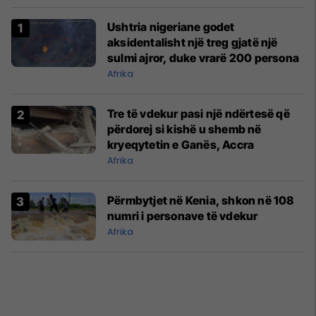
Ushtria nigeriane godet
aksidentalisht një treg gjatë një
sulmi ajror, duke vrarë 200 persona
Afrika
Tre të vdekur pasi një ndërtesë që
përdorej si kishë u shemb në
kryeqytetin e Ganës, Accra
Afrika
Përmbytjet në Kenia, shkon në 108
numri i personave të vdekur
Afrika