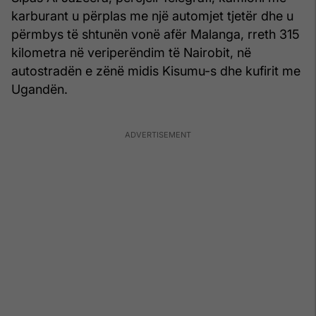
karburant u përplas me një automjet tjetër dhe u
përmbys të shtunën vonë afër Malanga, rreth 315
kilometra në veriperëndim të Nairobit, në
autostradën e zënë midis Kisumu-s dhe kufirit me
Ugandën.