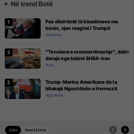
Në trend Botë
Pas dështimit të bisedimeve me
Iranin, vjen reagimi i Trumpit
Amerika
"Tensione e mosmarrëveshje", dalin
detaje nga takimi SHBA-Iran
Azia
Trump: Marina Amerikane do ta
bllokojë Ngushticën e Hormuzit
Nga Bota
Jobs
Real Estate