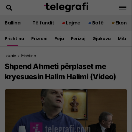
Ballina
Të fundit
Lajme
Botë
Ekono
Prishtina
Prizreni
Peja
Ferizaj
Gjakova
Mitrov
Lokale
>
Prishtina
Shpend Ahmeti përplaset me
kryesuesin Halim Halimi (Video)