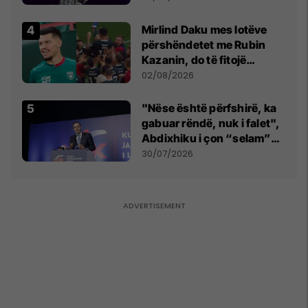
shpall gjendjen e luftës
Mirlind Daku mes lotëve
përshëndetet me Rubin
Kazanin, do të fitojë
miliona te Spartak Moska
02/08/2026
"Nëse është përfshirë, ka
gabuar rëndë, nuk i falet",
Abdixhiku i çon “selam”
Përparim Ramës
30/07/2026