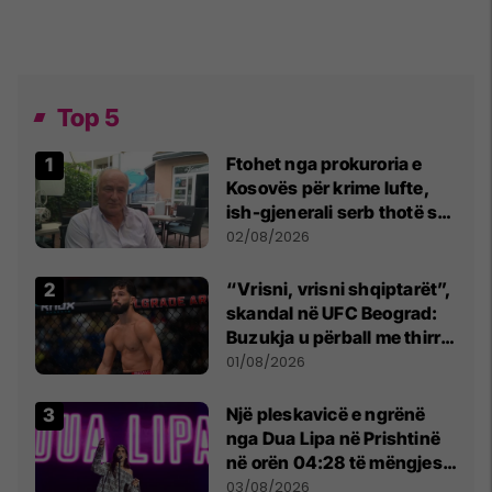
Top 5
Ftohet nga prokuroria e
Kosovës për krime lufte,
ish-gjenerali serb thotë se
dikush e tradhtoi në
02/08/2026
Beograd
“Vrisni, vrisni shqiptarët”,
skandal në UFC Beograd:
Buzukja u përball me thirrje
anti-shqiptare nga
01/08/2026
tribunat
Një pleskavicë e ngrënë
nga Dua Lipa në Prishtinë
në orën 04:28 të mëngjesit
- dhe bota digjitale serbe
03/08/2026