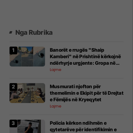
Nga Rubrika
Banorët e rrugës "Shaip
Kamberi" në Prishtinë kërkojnë
ndërhyrje urgjente: Gropa në
mes të rrugës po rrezikon
Lajme
qytetarët
Musmurati njofton për
themelimin e Ekipit për të Drejtat
e Fëmijës në Kryeqytet
Lajme
Policia kërkon ndihmën e
qytetarëve për identifikimin e