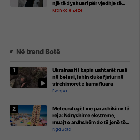
një të dyshuari për vjedhje të
rëndë
Kronika e Zezë
Në trend Botë
Ukrainasit i kapin ushtarët rusë
në befasi, ishin duke fjetur në
strehimoret e kamufluara
Evropa
Meteorologët me parashikime të
reja: Ndryshime ekstreme,
muajt e ardhshëm do të jenë të
pazakontë
Nga Bota