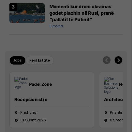
Momenti kur droni ukrainas
godet plazhin në Rusi, pranë
"pallatit të Putinit"
Evropa
Jobs
Real Estate
Padel Zone
Flex B
Recepsionist/e
Architect
Prishtine
Prishtinë
31 Gusht 2026
6 Shtator 2