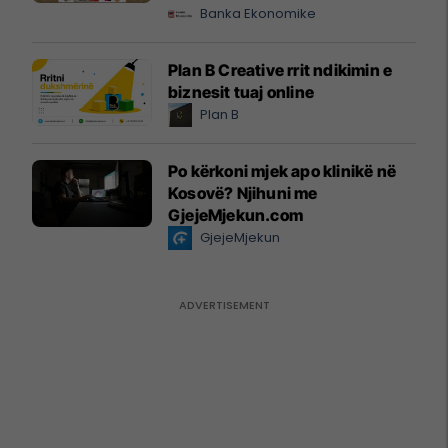
Banka Ekonomike
Plan B Creative rrit ndikimin e
biznesit tuaj online
Plan B
Po kërkoni mjek apo klinikë në
Kosovë? Njihuni me
GjejeMjekun.com
GjejeMjekun