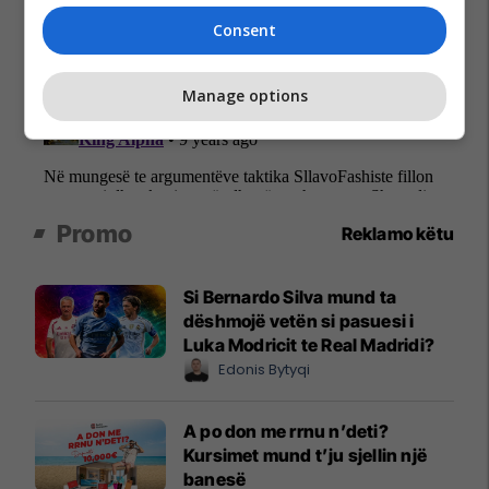
Consent
Manage options
Promo
Reklamo këtu
Si Bernardo Silva mund ta
dëshmojë vetën si pasuesi i
Luka Modricit te Real Madridi?
Edonis Bytyqi
A po don me rrnu n’deti?
Kursimet mund t’ju sjellin një
banesë