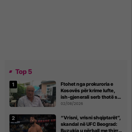
Top 5
Ftohet nga prokuroria e
Kosovës për krime lufte,
ish-gjenerali serb thotë se
dikush e tradhtoi në
02/08/2026
Beograd
“Vrisni, vrisni shqiptarët”,
skandal në UFC Beograd:
Buzukja u përball me thirrje