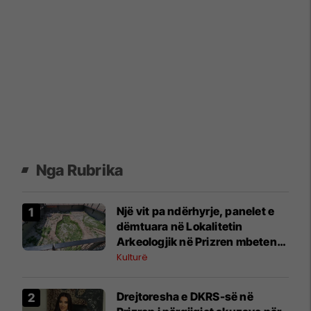
Nga Rubrika
Një vit pa ndërhyrje, panelet e
dëmtuara në Lokalitetin
Arkeologjik në Prizren mbeten
të paprekura
Kulturë
Drejtoresha e DKRS-së në