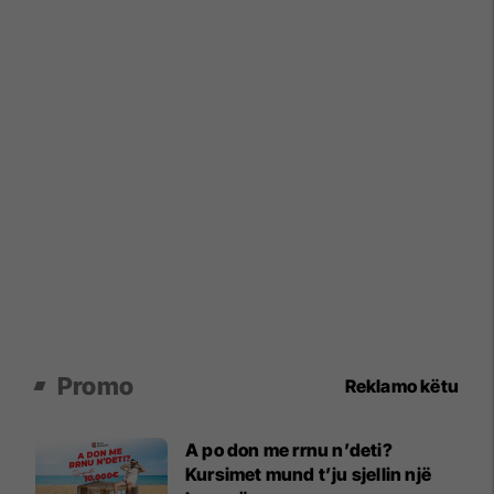
Promo
Reklamo këtu
A po don me rrnu n’deti?
Kursimet mund t’ju sjellin një