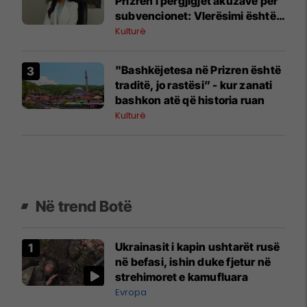
Prizren i përgjigjet akuzave për
subvencionet: Vlerësimi është
bërë nga komisioni i pavarur
Kulturë
​"Bashkëjetesa në Prizren është
traditë, jo rastësi” - kur zanati
bashkon atë që historia ruan
Kulturë
Në trend Botë
Ukrainasit i kapin ushtarët rusë
në befasi, ishin duke fjetur në
strehimoret e kamufluara
Evropa