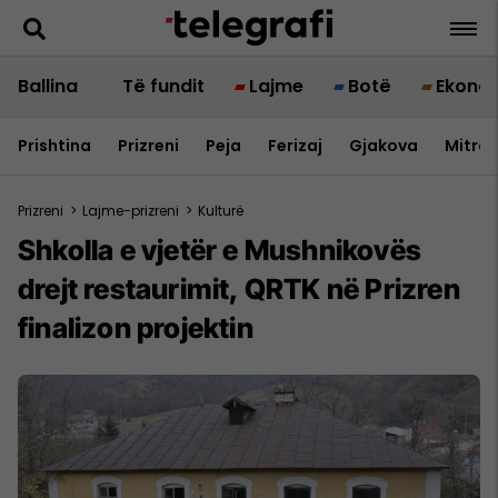
Ballina
Të fundit
Lajme
Botë
Ekono
Prishtina
Prizreni
Peja
Ferizaj
Gjakova
Mitrov
Prizreni
>
Lajme-prizreni
>
Kulturë
Shkolla e vjetër e Mushnikovës
drejt restaurimit, QRTK në Prizren
finalizon projektin