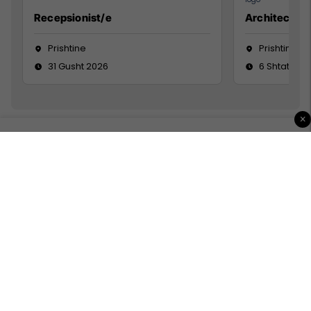
Recepsionist/e
Architect
Prishtine
Prishtinë
31 Gusht 2026
6 Shtator 2
×