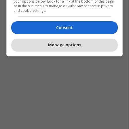
your options below. Look for a link at the bottom of this page
or in the site menu to manage or withdraw consent in privacy
and cookie settings.
Consent
Samir Hoxha
Qrtk Prizren
Trashëgimia Kulturore
Manage options