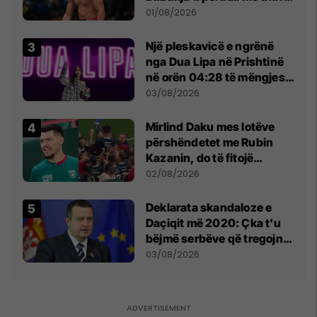
anti-shqiptare nga
01/08/2026
tribunat
Një pleskavicë e ngrënë
nga Dua Lipa në Prishtinë
në orën 04:28 të mëngjesit
- dhe bota digjitale serbe
03/08/2026
shpall gjendjen e luftës
Mirlind Daku mes lotëve
përshëndetet me Rubin
Kazanin, do të fitojë
miliona te Spartak Moska
02/08/2026
​Deklarata skandaloze e
Daçiqit më 2020: Çka t'u
bëjmë serbëve që tregojnë
ku janë varrosur shqiptarët
03/08/2026
në Serbi