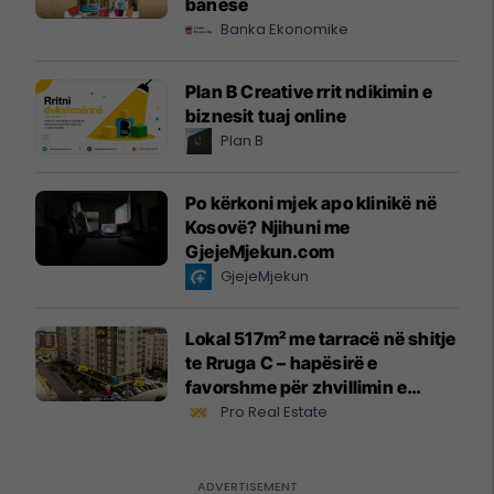
banesë
Banka Ekonomike
Plan B Creative rrit ndikimin e
biznesit tuaj online
Plan B
Po kërkoni mjek apo klinikë në
Kosovë? Njihuni me
GjejeMjekun.com
GjejeMjekun
Lokal 517m² me tarracë në shitje
te Rruga C – hapësirë e
favorshme për zhvillimin e
biznesit #15796
Pro Real Estate