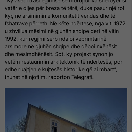
“Ky aset i trashëgimisë së mbrojtur ka shërbyer si
vatër e dijes për breza të tërë, duke pasur një rol
kyç në arsimimin e komunitetit vendas dhe të
fshatrave përreth. Në këtë ndërtesë, nga viti 1972
u zhvillua mësimi në gjuhën shqipe deri në vitin
1992, kur regjimi serb ndaloi veprimtarinë
arsimore në gjuhën shqipe dhe dëboi nxënësit
dhe mësimdhënësit. Sot, ky projekt synon jo
vetëm restaurimin arkitektonik të ndërtesës, por
edhe ruajtjen e kujtesës historike që ai mbart”,
thuhet në njoftim, raporton Telegrafi.