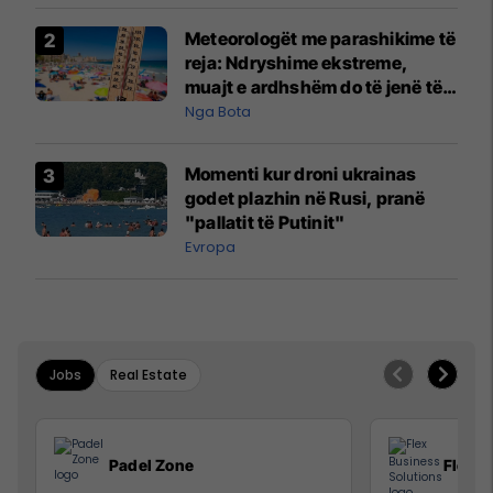
Meteorologët me parashikime të
reja: Ndryshime ekstreme,
muajt e ardhshëm do të jenë të
pazakontë
Nga Bota
Momenti kur droni ukrainas
godet plazhin në Rusi, pranë
"pallatit të Putinit"
Evropa
Jobs
Real Estate
Padel Zone
Flex B