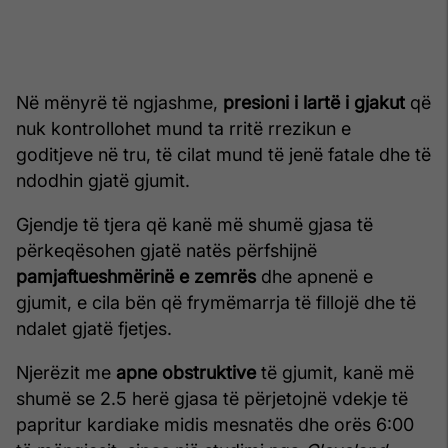
Në mënyrë të ngjashme,
presioni i lartë i gjakut
që
nuk kontrollohet mund ta rritë rrezikun e
goditjeve në tru, të cilat mund të jenë fatale dhe të
ndodhin gjatë gjumit.
Gjendje të tjera që kanë më shumë gjasa të
përkeqësohen gjatë natës përfshijnë
pamjaftueshmërinë e zemrës
dhe apnenë e
gjumit, e cila bën që frymëmarrja të fillojë dhe të
ndalet gjatë fjetjes.
Njerëzit me
apne obstruktive
të gjumit, kanë më
shumë se 2.5 herë gjasa të përjetojnë vdekje të
papritur kardiake midis mesnatës dhe orës 6:00