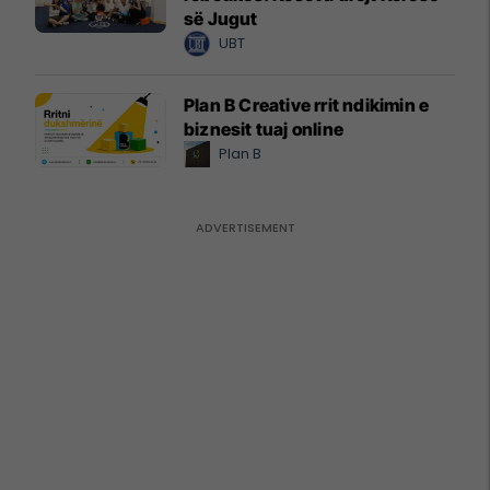
së Jugut
UBT
Plan B Creative rrit ndikimin e
biznesit tuaj online
Plan B