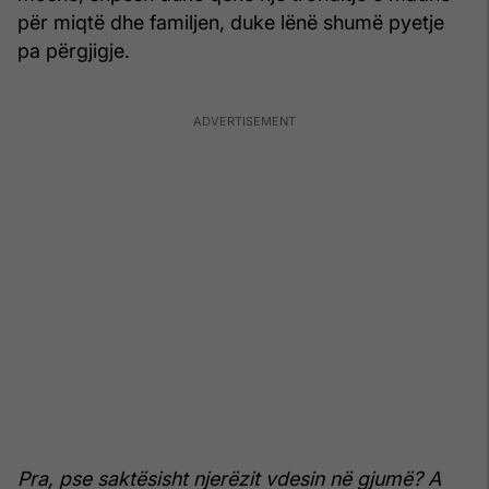
për miqtë dhe familjen, duke lënë shumë pyetje
pa përgjigje.
Pra, pse saktësisht njerëzit vdesin në gjumë? A