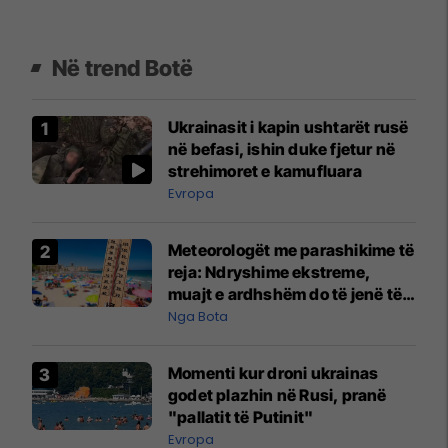
Në trend Botë
Ukrainasit i kapin ushtarët rusë
në befasi, ishin duke fjetur në
strehimoret e kamufluara
Evropa
Meteorologët me parashikime të
reja: Ndryshime ekstreme,
muajt e ardhshëm do të jenë të
pazakontë
Nga Bota
Momenti kur droni ukrainas
godet plazhin në Rusi, pranë
"pallatit të Putinit"
Evropa