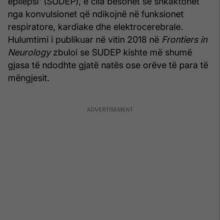
epilepsi' (SUDEP), e cila besohet se shkaktohet
nga konvulsionet që ndikojnë në funksionet
respiratore, kardiake dhe elektrocerebrale.
Hulumtimi i publikuar në vitin 2018 në
Frontiers in
Neurology
zbuloi se SUDEP kishte më shumë
gjasa të ndodhte gjatë natës ose orëve të para të
mëngjesit.