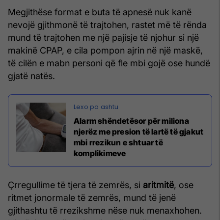
Megjithëse format e buta të apnesë nuk kanë
nevojë gjithmonë të trajtohen, rastet më të rënda
mund të trajtohen me një pajisje të njohur si një
makinë CPAP, e cila pompon ajrin në një maskë,
të cilën e mabn personi që fle mbi gojë ose hundë
gjatë natës.
Alarm shëndetësor për miliona
njerëz me presion të lartë të gjakut
mbi rrezikun e shtuar të
komplikimeve
Çrregullime të tjera të zemrës, si
aritmitë
, ose
ritmet jonormale të zemrës, mund të jenë
gjithashtu të rrezikshme nëse nuk menaxhohen.