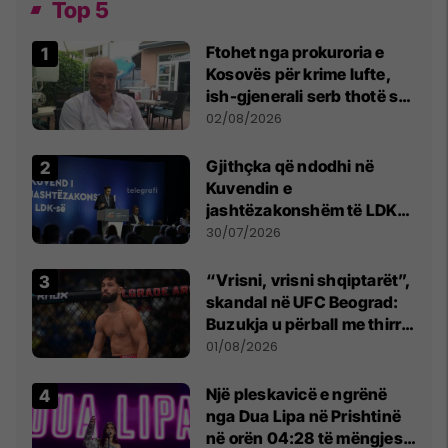
Top 5
Ftohet nga prokuroria e
Kosovës për krime lufte,
ish-gjenerali serb thotë se
dikush e tradhtoi në
02/08/2026
Beograd
Gjithçka që ndodhi në
Kuvendin e
jashtëzakonshëm të LDK-
së
30/07/2026
“Vrisni, vrisni shqiptarët”,
skandal në UFC Beograd:
Buzukja u përball me thirrje
anti-shqiptare nga
01/08/2026
tribunat
Një pleskavicë e ngrënë
nga Dua Lipa në Prishtinë
në orën 04:28 të mëngjesit