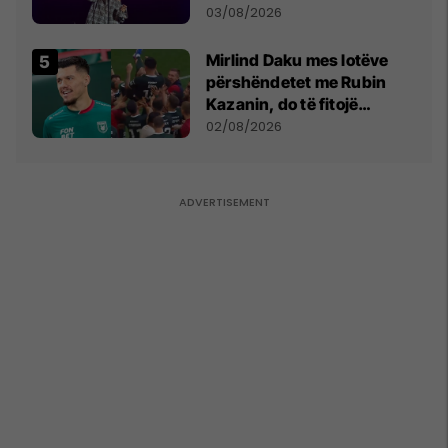
- dhe bota digjitale serbe
03/08/2026
shpall gjendjen e luftës
Mirlind Daku mes lotëve
përshëndetet me Rubin
Kazanin, do të fitojë
miliona te Spartak Moska
02/08/2026