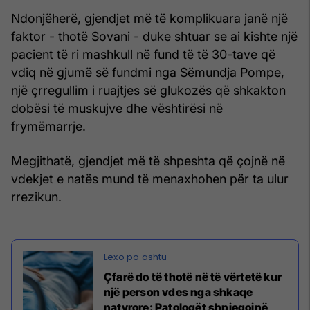
Ndonjëherë, gjendjet më të komplikuara janë një
faktor - thotë Sovani - duke shtuar se ai kishte një
pacient të ri mashkull në fund të të 30-tave që
vdiq në gjumë së fundmi nga Sëmundja Pompe,
një çrregullim i ruajtjes së glukozës që shkakton
dobësi të muskujve dhe vështirësi në
frymëmarrje.
Megjithatë, gjendjet më të shpeshta që çojnë në
vdekjet e natës mund të menaxhohen për ta ulur
rrezikun.
Çfarë do të thotë në të vërtetë kur
një person vdes nga shkaqe
natyrore: Patologët shpjegojnë