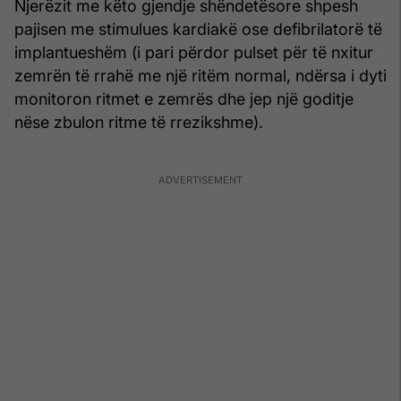
Njerëzit me këto gjendje shëndetësore shpesh
pajisen me stimulues kardiakë ose defibrilatorë të
implantueshëm (i pari përdor pulset për të nxitur
zemrën të rrahë me një ritëm normal, ndërsa i dyti
monitoron ritmet e zemrës dhe jep një goditje
nëse zbulon ritme të rrezikshme).