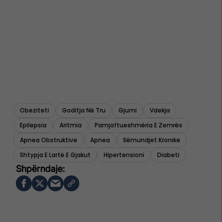
Obeziteti
Goditja Në Tru
Gjumi
Vdekja
Epilepsia
Aritmia
Pamjaftueshmëria E Zemrës
Apnea Obstruktive
Apnea
Sëmundjet Kronike
Shtypja E Lartë E Gjakut
Hipertensioni
Diabeti