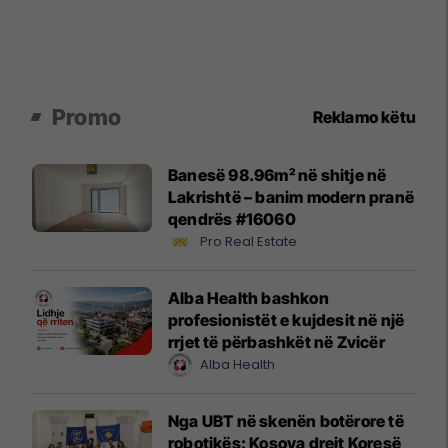
Promo
Reklamo këtu
Banesë 98.96m² në shitje në
Lakrishtë – banim modern pranë
qendrës #16060
Pro Real Estate
Alba Health bashkon
profesionistët e kujdesit në një
rrjet të përbashkët në Zvicër
Alba Health
Nga UBT në skenën botërore të
robotikës: Kosova drejt Koresë