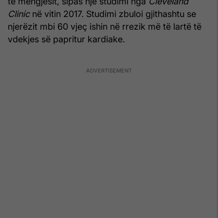
të mëngjesit, sipas një studimi nga
Cleveland
Clinic
në vitin 2017. Studimi zbuloi gjithashtu se
njerëzit mbi 60 vjeç ishin në rrezik më të lartë të
vdekjes së papritur kardiake.