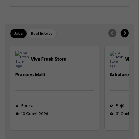
Jobs
Real Estate
Viva Fresh Store
Viva F
Pranues Malli
Arkatare
Ferizaj
Pejë
19 Gusht 2026
31 Gusht 20