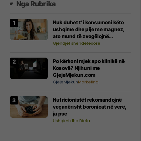
Nga Rubrika
Nuk duhet t’i konsumoni këto
ushqime dhe pije me magnez,
ato mund të zvogëlojnë
përthithjen e tij
Gjendjet shëndetësore
Po kërkoni mjek apo klinikë në
Kosovë? Njihuni me
GjejeMjekun.com
GjejeMjekun
Marketing
Nutricionistët rekomandojnë
veçanërisht boronicat në verë,
ja pse
Ushqimi dhe Dieta