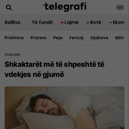
Ballina
Të fundit
Lajme
Botë
Ekono
Prishtina
Prizreni
Peja
Ferizaj
Gjakova
Mitrov
Shëndeti
Shkaktarët më të shpeshtë të
vdekjes në gjumë