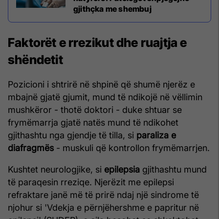
gjithçka me shembuj
Faktorët e rrezikut dhe ruajtja e
shëndetit
Pozicioni i shtrirë në shpinë që shumë njerëz e
mbajnë gjatë gjumit, mund të ndikojë në vëllimin
mushkëror - thotë doktori - duke shtuar se
frymëmarrja gjatë natës mund të ndikohet
gjithashtu nga gjendje të tilla, si
paraliza e
diafragmës
- muskuli që kontrollon frymëmarrjen.
Kushtet neurologjike, si
epilepsia
gjithashtu mund
të paraqesin rreziqe. Njerëzit me epilepsi
refraktare janë më të prirë ndaj një sindrome të
njohur si 'Vdekja e përnjëhershme e papritur në