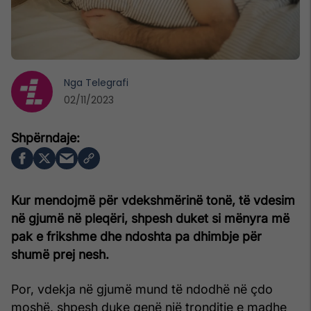
Nga
Telegrafi
02/11/2023
Kur mendojmë për vdekshmërinë tonë, të vdesim
në gjumë në pleqëri, shpesh duket si mënyra më
pak e frikshme dhe ndoshta pa dhimbje për
shumë prej nesh.
Por, vdekja në gjumë mund të ndodhë në çdo
moshë, shpesh duke qenë një tronditje e madhe