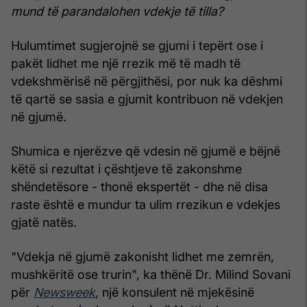
mund të parandalohen vdekje të tilla?
Hulumtimet sugjerojnë se gjumi i tepërt ose i
pakët lidhet me një rrezik më të madh të
vdekshmërisë në përgjithësi, por nuk ka dëshmi
të qartë se sasia e gjumit kontribuon në vdekjen
në gjumë.
Shumica e njerëzve që vdesin në gjumë e bëjnë
këtë si rezultat i çështjeve të zakonshme
shëndetësore - thonë ekspertët - dhe në disa
raste është e mundur ta ulim rrezikun e vdekjes
gjatë natës.
"Vdekja në gjumë zakonisht lidhet me zemrën,
mushkëritë ose trurin", ka thënë Dr. Milind Sovani
për
Newsweek
, një konsulent në mjekësinë