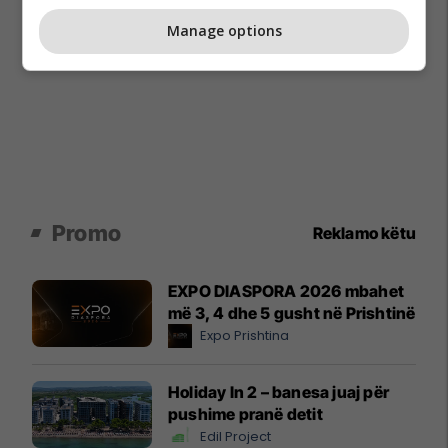
Manage options
Promo
Reklamo këtu
EXPO DIASPORA 2026 mbahet
më 3, 4 dhe 5 gusht në Prishtinë
Expo Prishtina
Holiday In 2 – banesa juaj për
pushime pranë detit
Edil Project