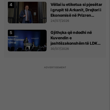
Vëllai iu etiketua si pjesëtar
i grupit të Arkanit, Drejtori i
Ekonomisë në Prizren
mohon pretendimet
24/07/2026
Gjithçka që ndodhi në
Kuvendin e
jashtëzakonshëm të LDK-
së
30/07/2026