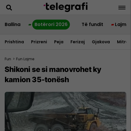
Ballina
Botërori 2026
Të fundit
Lajme
Prishtina
Prizreni
Peja
Ferizaj
Gjakova
Mitrov
Fun
>
Fun Lajme
Shikoni se si manovrohet ky
kamion 35-tonësh