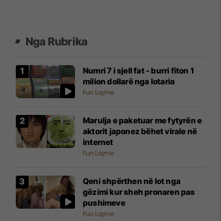
Nga Rubrika
Numri 7 i sjell fat - burri fiton 1
milion dollarë nga lotaria
Fun Lajme
Marulja e paketuar me fytyrën e
aktorit japonez bëhet virale në
internet
Fun Lajme
Qeni shpërthen në lot nga
gëzimi kur sheh pronaren pas
pushimeve
Fun Lajme