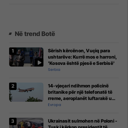
Në trend Botë
Sërish kërcënon, Vuçiq para
ushtarëve: Kurrë mos e harroni,
'Kosova është pjesë e Serbisë'
Serbia
14-vjeçari ndihmon policinë
britanike për një telefonatë të
rreme, aeroplanët luftarakë u
ngritën në ajër për të
Evropa
interceptuar fluturaken e Qatar
Airways që po shkonte drejt
Ukrainasit sulmohen në Poloni -
Mançesterit
Tusk i kërkon presidentit të