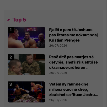
Top 5
Fjalët e para të Joshuas
pas fitores me nokaut ndaj
Kristian Prengës
26/07/2026
Pesë ditë pas marrjes së
detyrës, shefi i ri i ushtrisë
ukrainase urdhëron
kontroll të madh
26/07/2026
Vetëm dy raunde dhe
miliona euro në xhep,
zbulohet sa fituan Joshua
e Prenga
26/07/2026