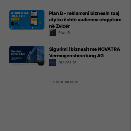
Plan B – reklamoni biznesin tuaj
aty ku është audienca shqiptare
në Zvicër
Plan B
Sigurimi i biznesit me NOVATRA
Vermögensberatung AG
NOVATRA