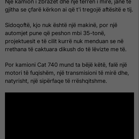
Një kamion i zbrazët dhe një terren i mirë, janë të
gjitha se çfarë kërkon ai që t'i tregojë aftësitë e tij.
Sidoqoftë, kjo nuk është një makinë, por një
automjet pune që peshon mbi 35-tonë,
projektuesit e të cilit kurrë nuk menduan se në
rrethana të caktuara dikush do të lëvizte me të.
Por kamioni Cat 740 mund ta bëjë këtë, falë një
motori të fuqishëm, një transmisioni të mirë dhe,
natyrisht, një sipërfaqe të rrëshqitshme.