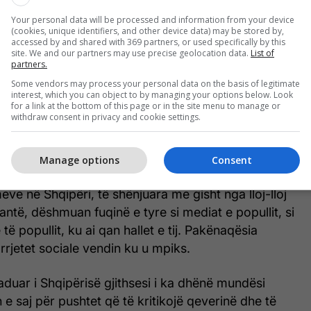
Your personal data will be processed and information from your device
(cookies, unique identifiers, and other device data) may be stored by,
accessed by and shared with 369 partners, or used specifically by this
bë një urë lidhëse e përvojës së jetesës së masave
site. We and our partners may use precise geolocation data.
List of
partners.
tarëve që jetojnë jashtë vendi, nëpër vende
Some vendors may process your personal data on the basis of legitimate
gjerë, dhe njerëzve që jetojnë në Shqipëri.
interest, which you can object to by managing your options below. Look
soi prej këtej se jeta me dinjitet, liritë qytetare,
for a link at the bottom of this page or in the site menu to manage or
withdraw consent in privacy and cookie settings.
 i qytetarëve, liria e fjalëve, etj., në Evropë nuk janë
në Shqipëri një klasë politike anadalloke.
Manage options
Consent
le, aq shumë të anatemuara nga ana e propagandës
meve në Shqipëri, të shënjuara me gisht nga lloj-lloj
antë, dëshmuan fuqinë e tyre si mediat e popullit, si
të popullit, ku ai qan hallet e tij. Pakënaqësia
 rrjetet sociale vendin ku u mpiks.
aduar i Shqipërisë gjithsesi i ka dhënë mundësi
 e saj për pushtet që të kritikojë qeverinë dhe të