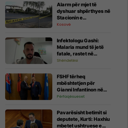
Alarm për mjet të
dyshuar shpërthyes në
Stacionin e
Autobusëve në
Kosovë
Prishtinë, policia në
vendngjarje
​Infektologu Gashi:
Malaria mund të jetë
fatale, rastet në
Kosovë janë të
Shëndetësi
importuara
FSHF tërheq
mbështetjen për
Gianni Infantinon në
garën për president të
Përfaqësueset
FIFA-s
Pavarësisht betimit si
deputete, Kurti: Haxhiu
mbetet ushtruese e