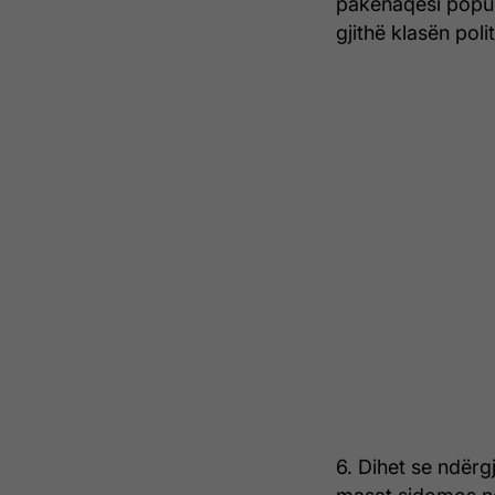
pakënaqësi popull
gjithë klasën poli
6. Dihet se ndërg