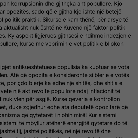
 pah korrupsionin dhe gjithçka antipopullore. Kjo
r opozitës, sado që e gjitha kjo ishte një betejë
ol politik praktik. Sikurse e kam thënë, për arsye të
aktualisht nuk është në Kuvend një faktor politik,
es. Ky aspekt ligjërues gjithsesi e ndihmoi ndezjen e
llore, kurse me veprimin e vet politik e bllokon
igjet antikueshtetuese popullsia ka kuptuar se vota
len. Atë që opozita e konsideronte si blerje e votës
ë, por çdo blerje ka edhe një shitës, dhe shitja e
vete një akt revolte popullore ndaj inflacionit të
 nuk vlen për asgjë. Kurse qeveria e kontrollon
het, duke zgjedhur edhe ata deputetë opozitarë që
nizma që qytetarët i njohin mirë! Kur sistemi
ë sistemi të mbyllur atëherë energjitë qytetare do të
ashtë tij, jashtë politikës, në një revoltë dhe