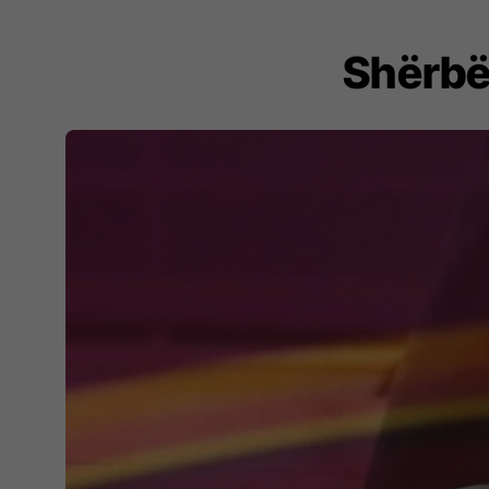
Shërbët