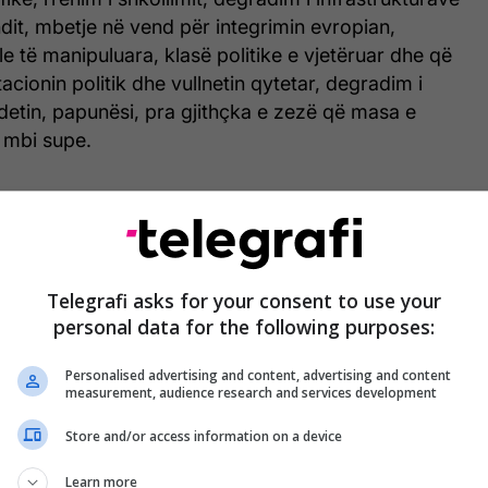
it, mbetje në vend për integrimin evropian,
le të manipuluara, klasë politike e vjetëruar dhe që
acionin politik dhe vullnetin qytetar, degradim i
detin, papunësi, pra gjithçka e zezë që masa e
 mbi supe.
Telegrafi asks for your consent to use your
personal data for the following purposes:
Personalised advertising and content, advertising and content
measurement, audience research and services development
Store and/or access information on a device
Learn more