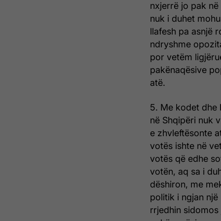
nxjerrë jo pak në
nuk i duhet mohua
llafesh pa asnjë r
ndryshme opozita 
por vetëm ligjëru
pakënaqësive popu
atë.
5. Me kodet dhe l
në Shqipëri nuk v
e zhvleftësonte at
votës ishte në vet
votës që edhe sot
votën, aq sa i du
dëshiron, me meka
politik i ngjan nj
rrjedhin sidomos j