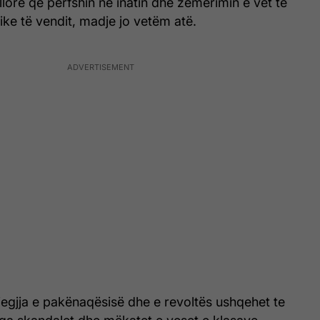
ore që përfshin në inatin dhe zemërimin e vet të
tike të vendit, madje jo vetëm atë.
jegjja e pakënaqësisë dhe e revoltës ushqehet te