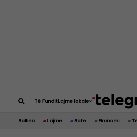
Të Fundit
Lajme lokale
Ballina
Lajme
Botë
Ekonomi
T