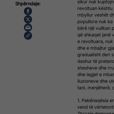
sikur nuk kuptojn
revoltuan kështu
mbyllur veshët dh
popullore nuk ka 
bërë një vullkan 
që shkaqet janë v
e revoltuara, nuk
dhe e mbajtur gja
gradualisht deri 
dashur të pretend
shesheve dhe rrug
dhe lagjet e mbar
iluzioneve dhe ut
tani, menjëherë, 
1. Pakënaqësia er
vend të vërteton
Zbrazje demografi