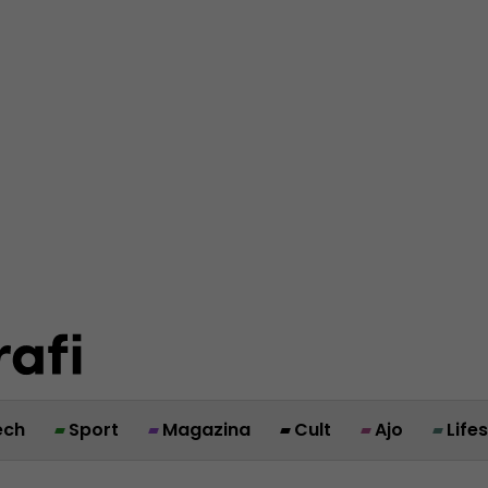
ech
Sport
Magazina
Cult
Ajo
Life