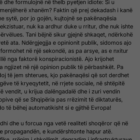
ë dhe formulojnë në thelb pyetjen idiote: Si u
 menjëherë xhanëm? Faktin që prej dekadash i kanë
e sytë, por jo gojën, kujtojnë se pakënaqësia
ekzistuar, nuk ka ardhur duke u rritur, dhe nuk ishte
përvëlues. Tani bëjnë sikur gjejnë shkaqet, ndërkohë
etë ata. Ndërgjegjja e opinionit publik, sidomos ajo
 formohet në një sekondë, as pa arsye, as e nxitur
llë nga faktorë konspiracionistë. Ajo krijohet
sa ngjizet në një opinion publik të përbashkët. Pa
oj të jem shterues, kjo pakënaqësi që sot derdhet
ëve të kryeqytetit, në rrjete sociale, në shtëpitë
ë vendit, u krijua dalëngadalë dhe i zuri vendin
opive që se Shqipëria pas rrëzimit të diktaturës,
do të bëhej automatikisht si e gjithë Evropa!
dhi dhe u forcua nga vetë realiteti shoqëror që në
te propagandën, e kundërshtonte hapur atë.
ke, rrënim i shkollimit, degradim i infrastrukturave