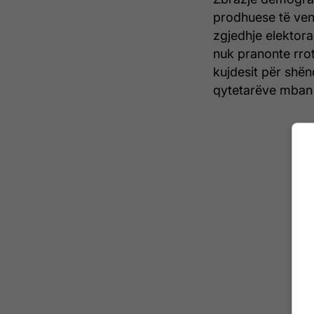
prodhuese të vend
zgjedhje elektora
nuk pranonte rrot
kujdesit për shën
qytetarëve mban