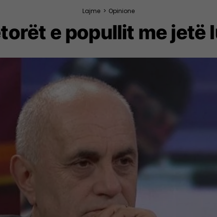
Lajme
>
Opinione
orët e popullit me jetë