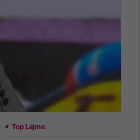
Top Lajme