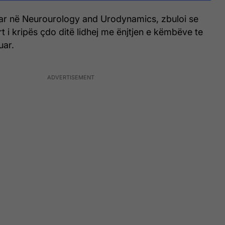
kuar në Neurourology and Urodynamics, zbuloi se
t i kripës çdo ditë lidhej me ënjtjen e këmbëve te
uar.