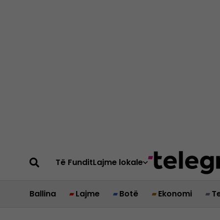
Të Fundit
Lajme lokale
Ballina
Lajme
Botë
Ekonomi
T