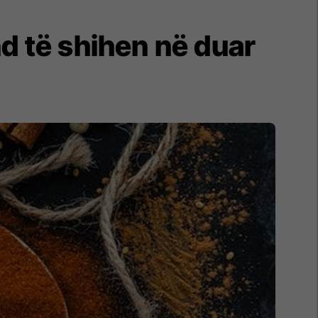
 të shihen në duar