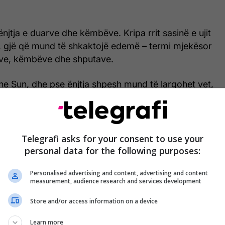
ënjtja e duarve dhe këmbëve. Kripa rrit sasinë e ujit
, gjë që mund të shkaktojë edemë – termi mjekësor
jave, këmbëve dhe shputave.
he Sun, dhe pse ënjtja shpesh mund të largohet vet,
jë e diçkaje serioze nëse nuk largohet brenda pak
n Telegrafi.
Telegrafi asks for your consent to use your
personal data for the following purposes:
Shenjat që tregojnë se po e teproni
me konsumimin e kripës
Personalised advertising and content, advertising and content
measurement, audience research and services development
Store and/or access information on a device
Learn more