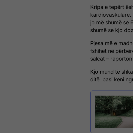
Kripa e tepërt ë
kardiovaskulare. 
jo më shumë se 6
shumë se kjo doz
Pjesa më e madhe
fshihet në përbër
salcat – raporto
Kjo mund të shkak
ditë. pasi keni n