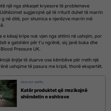
shtë një nga shkaqet kryesore të problemeve
Udhëzimet sugjerojnë që të rriturit duhet të marrin
 g në ditë, por shumica e njerëzve marrin më
ë.
 e kësaj kripe nuk vjen nga shtimi në ushqim, por
ësit e gatshëm për t'u ngrënë, siç janë buka dhe
n Blood Pressure UK.
tojë ënjtje të duarve ose këmbëve për rreth një
grënë ushqime të pasura me kripë, thonë ekspertët.
Katër produktet që rrezikojnë
shëndetin e eshtrave