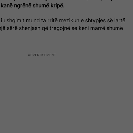
r kanë ngrënë shumë kripë.
 i ushqimit mund ta rritë rrezikun e shtypjes së lartë
një sërë shenjash që tregojnë se keni marrë shumë