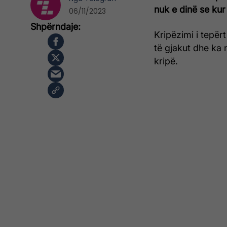
nuk e dinë se ku
06/11/2023
Kripëzimi i tepërt
të gjakut dhe ka 
kripë.