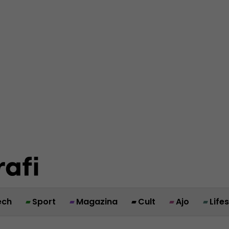
ech
Sport
Magazina
Cult
Ajo
Life