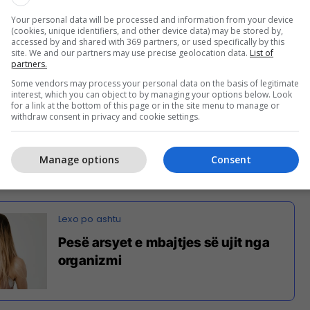
tricioniste për Programin NHS për Parandalimin e
Your personal data will be processed and information from your device
në se kur konsumohet shumë kripë, organizmi e ruan
(cookies, unique identifiers, and other device data) may be stored by,
 dhe e rrit lëngun jashtë qelizave.
accessed by and shared with 369 partners, or used specifically by this
site. We and our partners may use precise geolocation data.
List of
partners.
at të kenë funksion të reduktuar, të heqin më pak
Some vendors may process your personal data on the basis of legitimate
rsye ta rritin presionin e gjakut”, është shprehur
interest, which you can object to by managing your options below. Look
for a link at the bottom of this page or in the site menu to manage or
e
.
withdraw consent in privacy and cookie settings.
ezikun e sëmundjeve të zemrës, sulmit në zemër dhe
 si dhe aneurizmave, sëmundjeve të veshkave dhe
Manage options
Consent
Pesë arsyet e mbajtjes së ujit nga
organizmi