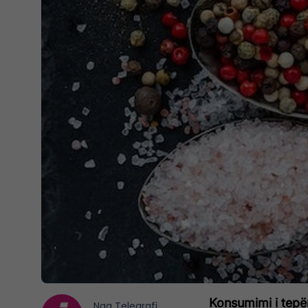
Konsumimi i tepër
Nga
Telegrafi