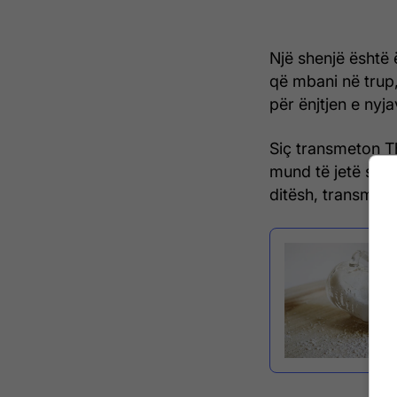
Një shenjë është 
që mbani në trup
për ënjtjen e ny
Siç transmeton T
mund të jetë shen
ditësh, transmeto