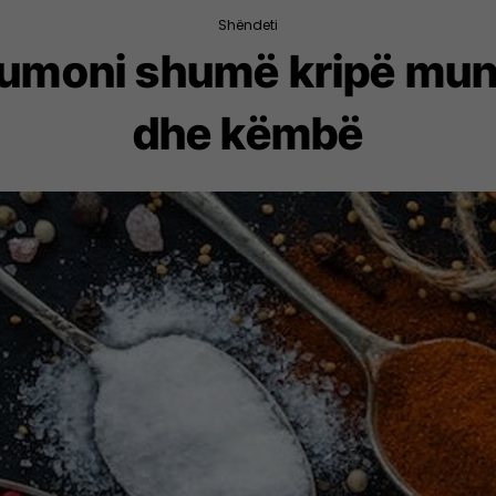
Shëndeti
sumoni shumë kripë mund
dhe këmbë