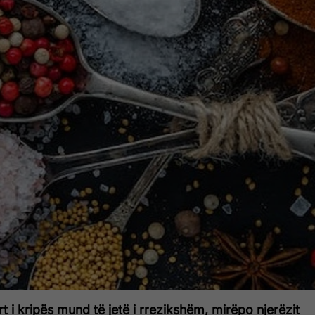
t i kripës mund të jetë i rrezikshëm, mirëpo njerëzit