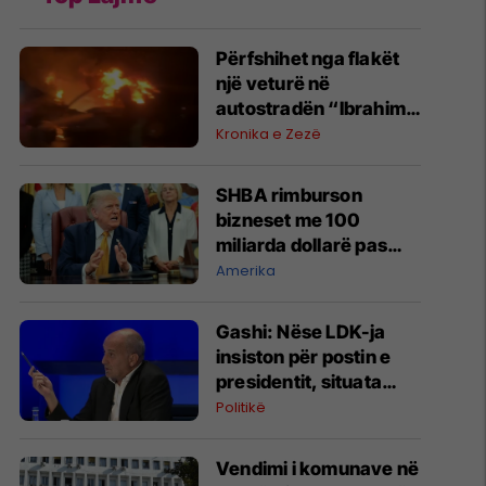
Përfshihet nga flakët
një veturë në
autostradën “Ibrahim
Rugova”
Kronika e Zezë
SHBA rimburson
bizneset me 100
miliarda dollarë pas
anulimit të tarifave të
Amerika
Trumpit
Gashi: Nëse LDK-ja
insiston për postin e
presidentit, situata
komplikohet - pres që
Politikë
të ketë lëshim
Vendimi i komunave në