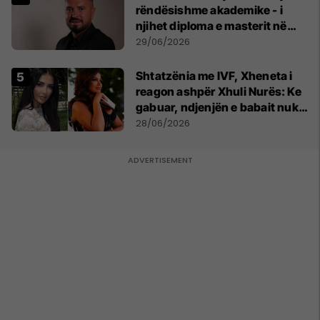
rëndësishme akademike - i
njihet diploma e masterit në
Psikologji në Zvicër
29/06/2026
Shtatzënia me IVF, Xheneta i
reagon ashpër Xhuli Nurës: Ke
gabuar, ndjenjën e babait nuk
mund t'ia plotësosh kurrë
28/06/2026