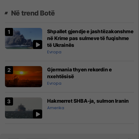
Në trend Botë
Shpallet gjendje e jashtëzakonshme
në Krime pas sulmeve të fuqishme
të Ukrainës
Evropa
Gjermania thyen rekordin e
nxehtësisë
Evropa
Hakmerret SHBA-ja, sulmon Iranin
Amerika