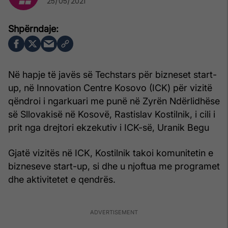
25/05/2021
Në hapje të javës së Techstars për bizneset start-
up, në Innovation Centre Kosovo (ICK) për vizitë
qëndroi i ngarkuari me punë në Zyrën Ndërlidhëse
së Sllovakisë në Kosovë, Rastislav Kostilnik, i cili i
prit nga drejtori ekzekutiv i ICK-së, Uranik Begu
Gjatë vizitës në ICK, Kostilnik takoi komunitetin e
bizneseve start-up, si dhe u njoftua me programet
dhe aktivitetet e qendrës.