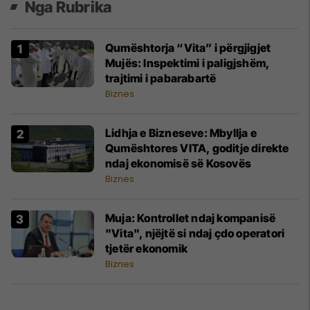
Nga Rubrika
Qumështorja “Vita” i përgjigjet
Mujës: Inspektimi i paligjshëm,
trajtimi i pabarabartë
Biznes
Lidhja e Bizneseve: Mbyllja e
Qumështores VITA, goditje direkte
ndaj ekonomisë së Kosovës
Biznes
Muja: Kontrollet ndaj kompanisë
"Vita", njëjtë si ndaj çdo operatori
tjetër ekonomik
Biznes