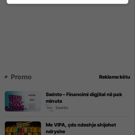
Promo
Reklamo këtu
Swinto – Financimi digjital në pak
minuta
Swinto
Me VIPA, çdo ndeshje shijohet
ndryshe