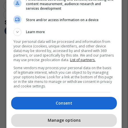
content measurement, audience research and
Innovation Centre Kosovo
Ick
Rastislav Kostilnik
services development
Sllovaki
Uranik Begu
Store and/or access information on a device
Learn more
Your personal data will be processed and information from
your device (cookies, unique identifiers, and other device
data) may be stored by, accessed by and shared with 369
partners, or used specifically by this site. We and our partners
may use precise geolocation data.
List of partners.
Some vendors may process your personal data on the basis
of legitimate interest, which you can object to by managing
your options below. Look for a link at the bottom of this page
or in the site menu to manage or withdraw consent in privacy
and cookie settings.
Consent
Manage options