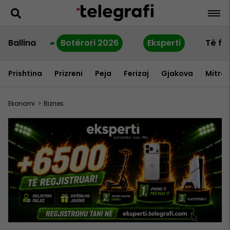
Ballina
Botërori 2026
Eksperti
Të fu
Prishtina
Prizreni
Peja
Ferizaj
Gjakova
Mitrov
Ekonomi
>
Biznes