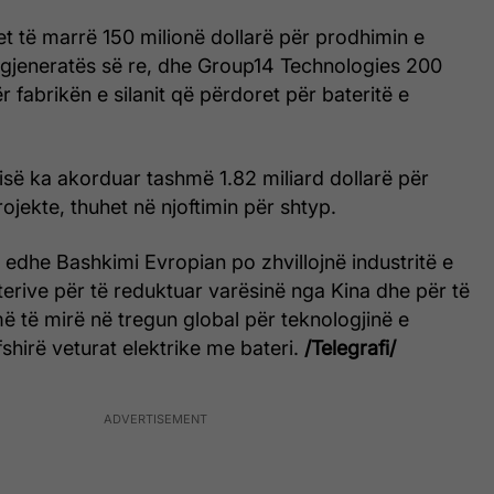
t të marrë 150 milionë dollarë për prodhimin e
 të gjeneratës së re, dhe Group14 Technologies 200
r fabrikën e silanit që përdoret për bateritë e
jisë ka akorduar tashmë 1.82 miliard dollarë për
rojekte, thuhet në njoftimin për shtyp.
 edhe Bashkimi Evropian po zhvillojnë industritë e
erive për të reduktuar varësinë nga Kina dhe për të
 më të mirë në tregun global për teknologjinë e
fshirë veturat elektrike me bateri.
/Telegrafi/