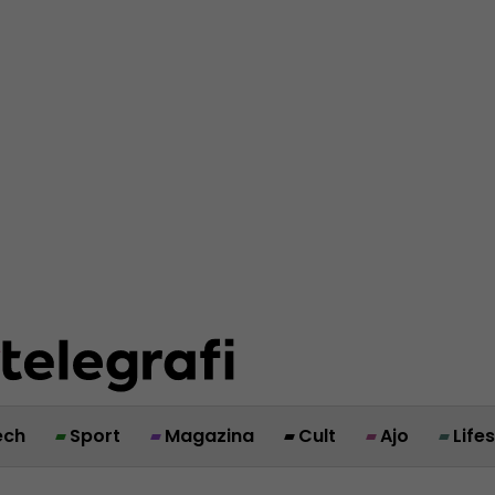
ech
Sport
Magazina
Cult
Ajo
Life