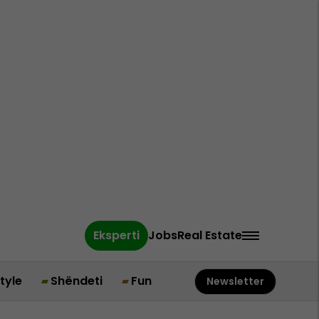
Eksperti
Jobs
Real Estate
style
Shëndeti
Fun
Newsletter