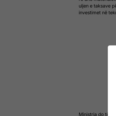
uljen e taksave p
investimet në tekn
Ministria do të of