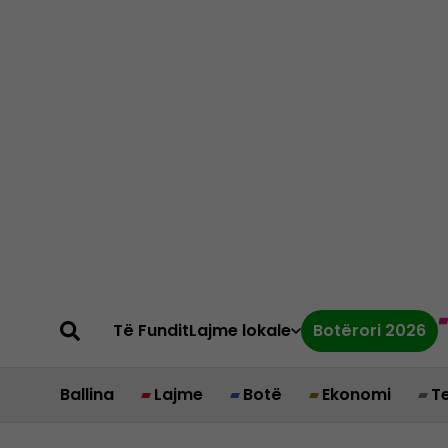
Të Fundit
Lajme lokale
Botërori 2026
Ballina
Lajme
Botë
Ekonomi
T