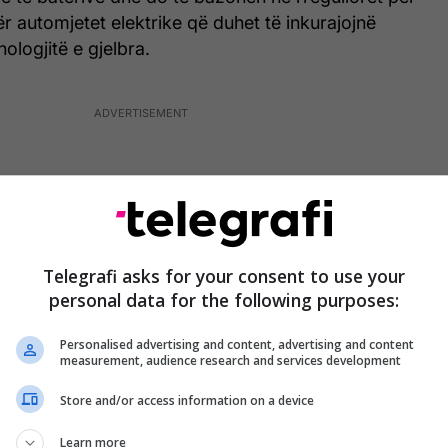
ër automjetet elektrike që duhet të inkurajojnë
ologjitë e gjelbra.
Telegrafi asks for your consent to use your
personal data for the following purposes:
Personalised advertising and content, advertising and content
measurement, audience research and services development
Store and/or access information on a device
rojë mbështetje financiare për nxjerrjen e
Learn more