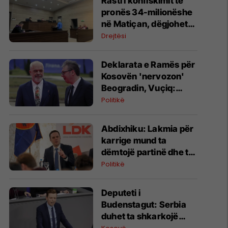
Rasti i konfiskimit të
pronës 34-milionëshe
në Matiçan, dëgjohet
ekspertja e forenzikës
Drejtësi
Deklarata e Ramës për
Kosovën 'nervozon'
Beogradin, Vuçiq:
Realiteti nuk është i
Politikë
lehtë për ne
Abdixhiku: Lakmia për
karrige mund ta
dëmtojë partinë dhe ta
çojë Kosovën drejt
Politikë
zgjedhjeve të reja
Deputeti i
Budenstagut: Serbia
duhet ta shkarkojë