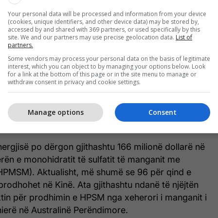
rodhimin e komponentëve dhe baterive, si dhe për
Your personal data will be processed and information from your device
 Tre miliardë dollarët e planifikuar do të gjenerojnë
(cookies, unique identifiers, and other device data) may be stored by,
accessed by and shared with 369 partners, or used specifically by this
rdë dollarë investime në projekte dhe do të
site. We and our partners may use precise geolocation data.
List of
partners.
ë vende pune në industri dhe ndërtim, thuhet në
Some vendors may process your personal data on the basis of legitimate
p.
interest, which you can object to by managing your options below. Look
for a link at the bottom of this page or in the site menu to manage or
withdraw consent in privacy and cookie settings.
ur, Honeywell duhet të marrë 126.6 milionë dollarë
ipërave të elektrolitit për bateritë e litiumit. Nga
 i janë ndarë 100 milionë dollarë për tretësit e
Manage options
Consent
rolitet që përdoren në bateritë litium-jon.
ergjisë po dërgon gjithashtu 166 milionë dollarë në
rën e monohidratit të sulfatit të manganit me
 (HPMSM). Aktualisht, më shumë se 96 për qind e
odhohet në Kinë. Ata gjithashtu ndanë të njëjtën
tin për prodhimin e HPSM nga xeherori i manganit i
nierë në Australinë Perëndimore.