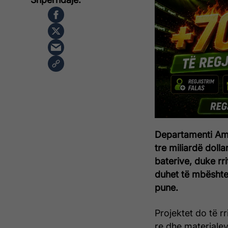
Departamenti Amer
tre miliardë doll
baterive, duke rr
duhet të mbështe
pune.
Projektet do të r
re dhe materialev