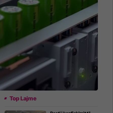
Top Lajme