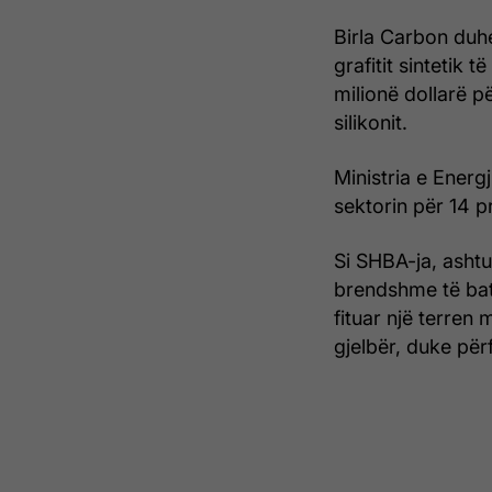
Birla Carbon duhe
grafitit sintetik
milionë dollarë pë
silikonit.
Ministria e Energ
sektorin për 14 p
Si SHBA-ja, ashtu
brendshme të bat
fituar një terren
gjelbër, duke për