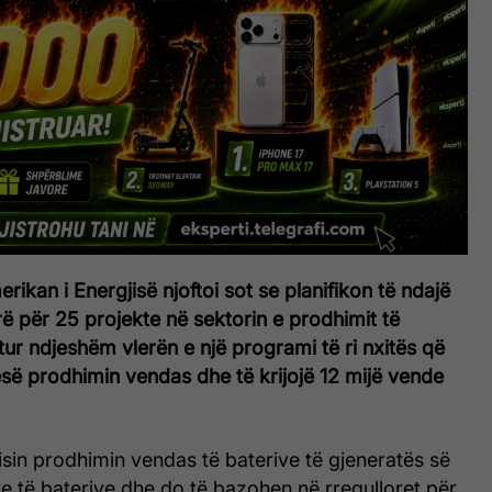
ikan i Energjisë njoftoi sot se planifikon të ndajë
arë për 25 projekte në sektorin e prodhimit të
itur ndjeshëm vlerën e një programi të ri nxitës që
së prodhimin vendas dhe të krijojë 12 mijë vende
risin prodhimin vendas të baterive të gjeneratës së
e të baterive dhe do të bazohen në rregulloret për