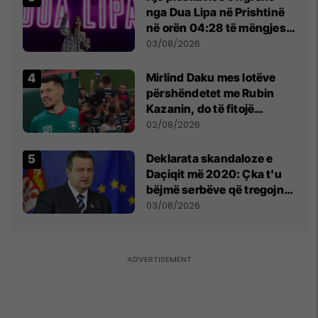
nga Dua Lipa në Prishtinë
në orën 04:28 të mëngjesit
- dhe bota digjitale serbe
03/08/2026
shpall gjendjen e luftës
Mirlind Daku mes lotëve
përshëndetet me Rubin
Kazanin, do të fitojë
miliona te Spartak Moska
02/08/2026
​Deklarata skandaloze e
Daçiqit më 2020: Çka t'u
bëjmë serbëve që tregojnë
ku janë varrosur shqiptarët
03/08/2026
në Serbi