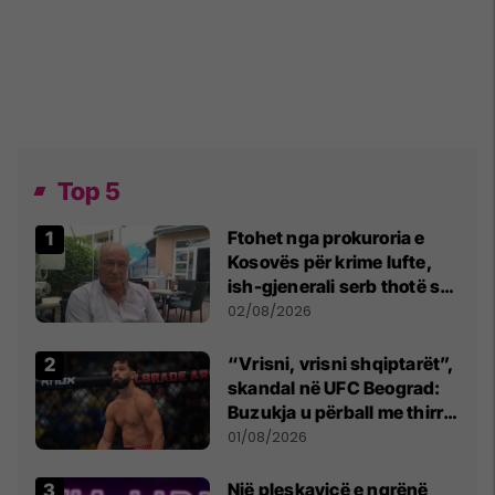
Top 5
Ftohet nga prokuroria e
Kosovës për krime lufte,
ish-gjenerali serb thotë se
dikush e tradhtoi në
02/08/2026
Beograd
“Vrisni, vrisni shqiptarët”,
skandal në UFC Beograd:
Buzukja u përball me thirrje
anti-shqiptare nga
01/08/2026
tribunat
Një pleskavicë e ngrënë