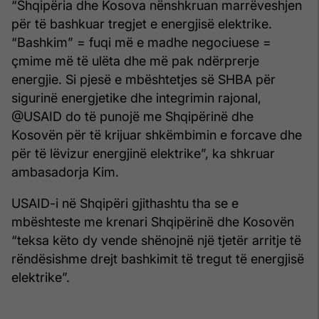
“Shqipëria dhe Kosova nënshkruan marrëveshjen
për të bashkuar tregjet e energjisë elektrike.
“Bashkim” = fuqi më e madhe negociuese =
çmime më të ulëta dhe më pak ndërprerje
energjie. Si pjesë e mbështetjes së SHBA për
sigurinë energjetike dhe integrimin rajonal,
@USAID do të punojë me Shqipërinë dhe
Kosovën për të krijuar shkëmbimin e forcave dhe
për të lëvizur energjinë elektrike”, ka shkruar
ambasadorja Kim.
USAID-i në Shqipëri gjithashtu tha se e
mbështeste me krenari Shqipërinë dhe Kosovën
“teksa këto dy vende shënojnë një tjetër arritje të
rëndësishme drejt bashkimit të tregut të energjisë
elektrike”.