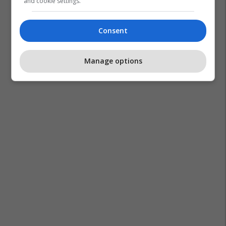
and cookie settings.
Kosst
Kosovë
Shqipëri
Yuri Kim
Ost
Zrre
Consent
Manage options