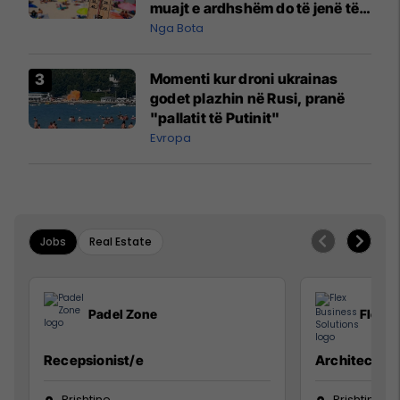
muajt e ardhshëm do të jenë të
pazakontë
Nga Bota
Momenti kur droni ukrainas
godet plazhin në Rusi, pranë
"pallatit të Putinit"
Evropa
Jobs
Real Estate
Padel Zone
Flex B
Recepsionist/e
Architect
Prishtine
Prishtinë