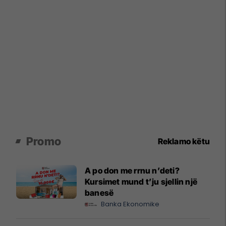
Promo
Reklamo këtu
A po don me rrnu n’deti?
Kursimet mund t’ju sjellin një
banesë
Banka Ekonomike