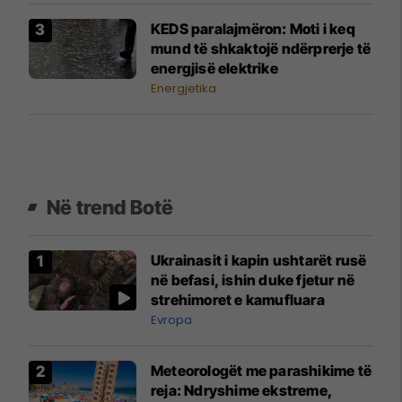
KEDS paralajmëron: Moti i keq
mund të shkaktojë ndërprerje të
energjisë elektrike
Energjetika
Në trend Botë
Ukrainasit i kapin ushtarët rusë
në befasi, ishin duke fjetur në
strehimoret e kamufluara
Evropa
Meteorologët me parashikime të
reja: Ndryshime ekstreme,