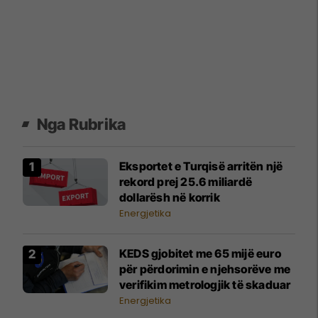
Nga Rubrika
​Eksportet e Turqisë arritën një
rekord prej 25.6 miliardë
dollarësh në korrik
Energjetika
KEDS gjobitet me 65 mijë euro
për përdorimin e njehsorëve me
verifikim metrologjik të skaduar
Energjetika