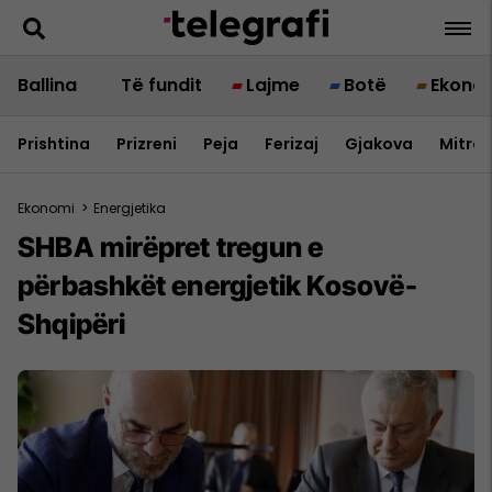
Ballina
Të fundit
Lajme
Botë
Ekono
Prishtina
Prizreni
Peja
Ferizaj
Gjakova
Mitrov
Ekonomi
>
Energjetika
SHBA mirëpret tregun e
përbashkët energjetik Kosovë-
Shqipëri