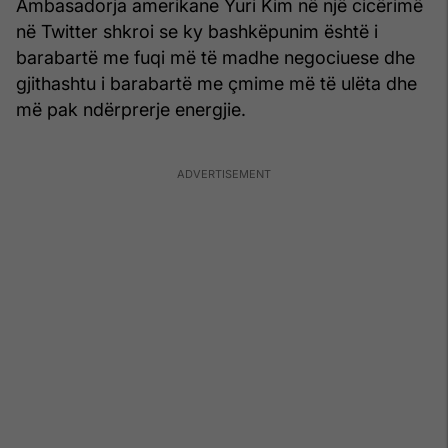
Ambasadorja amerikane Yuri Kim në një cicërimë
në Twitter shkroi se ky bashkëpunim është i
barabartë me fuqi më të madhe negociuese dhe
gjithashtu i barabartë me çmime më të ulëta dhe
më pak ndërprerje energjie.