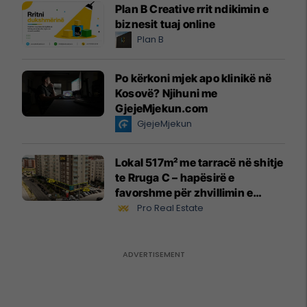
Plan B Creative rrit ndikimin e
biznesit tuaj online
Plan B
Po kërkoni mjek apo klinikë në
Kosovë? Njihuni me
GjejeMjekun.com
GjejeMjekun
Lokal 517m² me tarracë në shitje
te Rruga C – hapësirë e
favorshme për zhvillimin e
biznesit #15796
Pro Real Estate