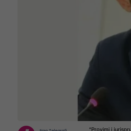
“Provimi i juris
Nga
Telegrafi