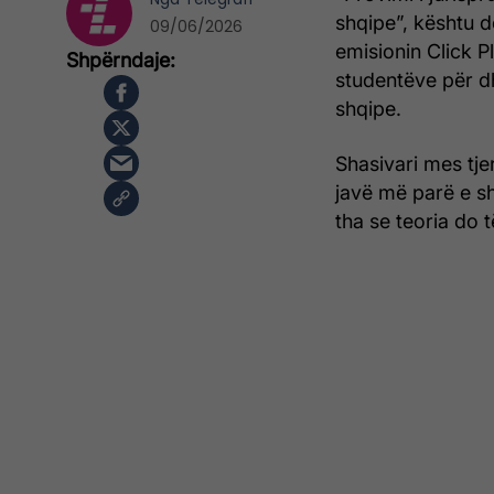
shqipe”, kështu d
09/06/2026
emisionin Click P
studentëve për d
shqipe.
Shasivari mes tjer
javë më parë e sh
tha se teoria do 