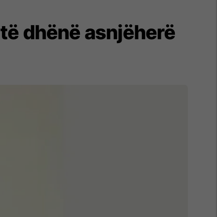
htë dhënë asnjëherë