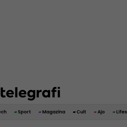
ech
Sport
Magazina
Cult
Ajo
Life