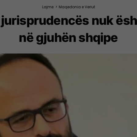
Lajme
>
Maqedonia e Veriut
 i jurisprudencës nuk ës
në gjuhën shqipe