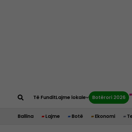
Të Fundit
Lajme lokale
Botërori 2026
Ballina
Lajme
Botë
Ekonomi
T