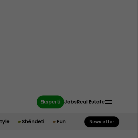
Eksperti
Jobs
Real Estate
style
Shëndeti
Fun
Newsletter