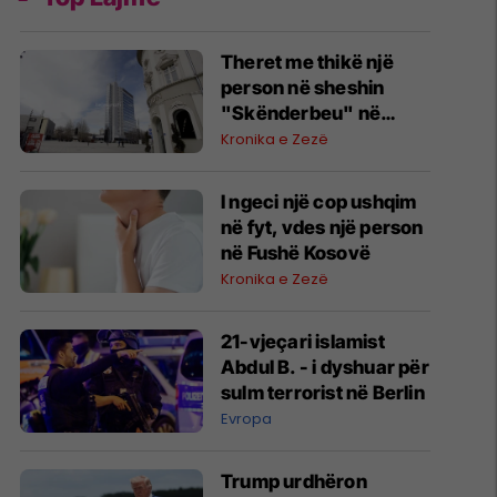
Theret me thikë një
person në sheshin
"Skënderbeu" në
Prishtinë, pëson
Kronika e Zezë
lëndime në organet
vitale
I ngeci një cop ushqim
në fyt, vdes një person
në Fushë Kosovë
Kronika e Zezë
21-vjeçari islamist
Abdul B. - i dyshuar për
sulm terrorist në Berlin
Evropa
Trump urdhëron