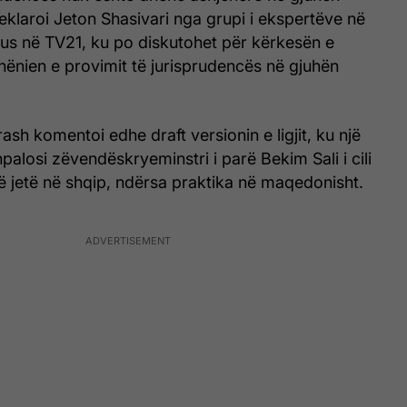
eklaroi Jeton Shasivari nga grupi i ekspertëve në
lus në TV21, ku po diskutohet për kërkesën e
hënien e provimit të jurisprudencës në gjuhën
ash komentoi edhe draft versionin e ligjit, ku një
palosi zëvendëskryeminstri i parë Bekim Sali i cili
të jetë në shqip, ndërsa praktika në maqedonisht.