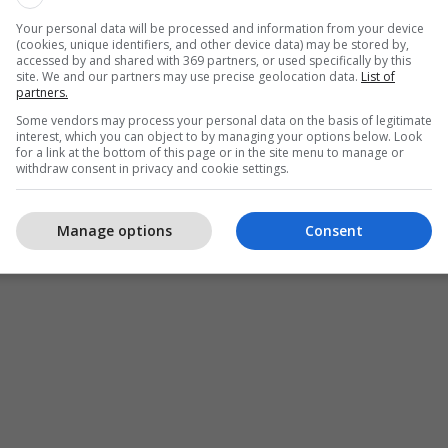
Your personal data will be processed and information from your device
(cookies, unique identifiers, and other device data) may be stored by,
accessed by and shared with 369 partners, or used specifically by this
site. We and our partners may use precise geolocation data.
List of
partners.
Some vendors may process your personal data on the basis of legitimate
interest, which you can object to by managing your options below. Look
for a link at the bottom of this page or in the site menu to manage or
withdraw consent in privacy and cookie settings.
Manage options
Consent