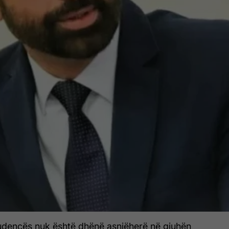
prudencës nuk është dhënë asnjëherë në gjuhën