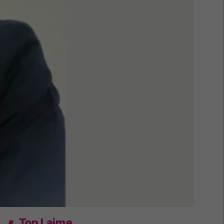
Top Lajme