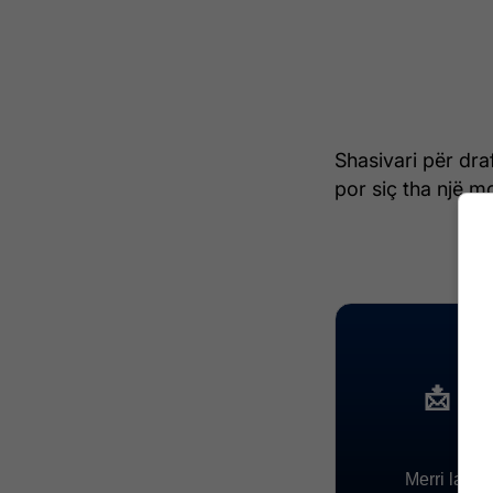
Shasivari për dra
por siç tha një m