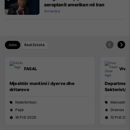
aeroplanit amerikan në Iran
Amerika
Jobs
Real Estate
FASAL
Viva 
Mjeshtër montimi i dyerve dhe
Department
dritareve
Sektorist/e,
Ndërtimtari
Menaxhm
Pejë
Drenas
18 Prill 2026
10 Prill 202