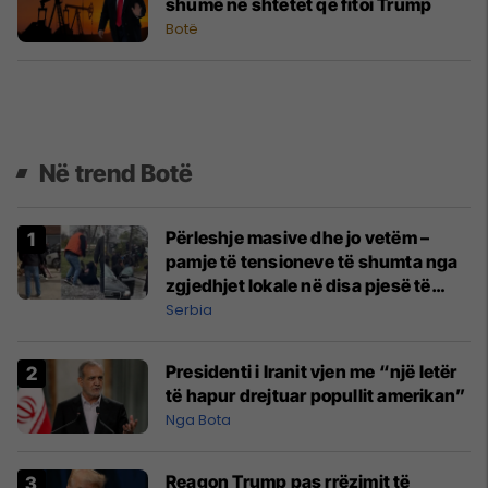
shumë në shtetet që fitoi Trump
Botë
Në trend Botë
Përleshje masive dhe jo vetëm –
pamje të tensioneve të shumta nga
zgjedhjet lokale në disa pjesë të
Serbisë
Serbia
Presidenti i Iranit vjen me “një letër
të hapur drejtuar popullit amerikan”
Nga Bota
Reagon Trump pas rrëzimit të