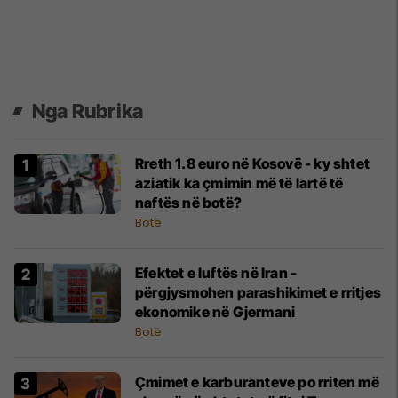
Nga Rubrika
Rreth 1.8 euro në Kosovë - ky shtet
aziatik ka çmimin më të lartë të
naftës në botë?
Botë
Efektet e luftës në Iran -
përgjysmohen parashikimet e rritjes
ekonomike në Gjermani
Botë
Çmimet e karburanteve po rriten më