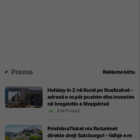
Promo
Reklamo këtu
Holiday In 2 në Kunë po finalizohet -
adresë e re për pushim dhe investim
në bregdetin e Shqipërisë
Edil Project
PrishtinaTicket nis fluturimet
direkte drejt Salzburgut – lidhje e re