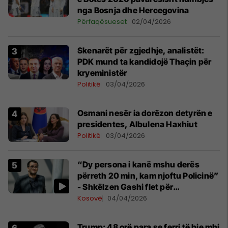
nga Bosnja dhe Hercegovina
Përfaqësueset
02/04/2026
Skenarët për zgjedhje, analistët:
PDK mund ta kandidojë Thaçin për
kryeministër
Politikë
03/04/2026
Osmani nesër ia dorëzon detyrën e
presidentes, Albulena Haxhiut
Politikë
03/04/2026
“Dy persona i kanë mshu derës
përreth 20 min, kam njoftu Policinë”
- Shkëlzen Gashi flet për
ekspozitën, reagimet e bastisjen e
Kosovë
04/04/2026
shtëpisë
Trump: 48 orë para se ferri të bie mbi