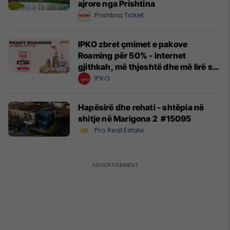
ajrore nga Prishtina
Prishtina Ticket
IPKO zbret çmimet e pakove
Roaming për 50% - internet
gjithkah, më thjeshtë dhe më lirë se
kurrë!
IPKO
Hapësirë dhe rehati - shtëpia në
shitje në Marigona 2 #15095
Pro Real Estate