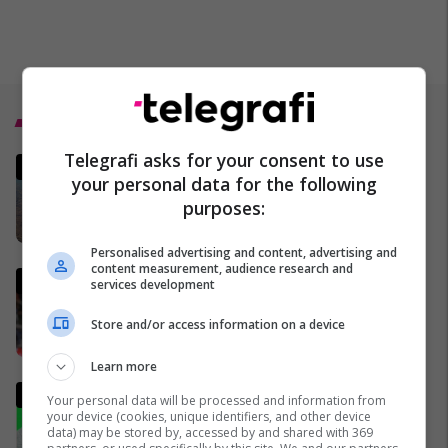
Top 5
Telegrafi asks for your consent to use
Irani ka një kërkesë të re për t'i
your personal data for the following
dhënë fund luftës - dhe kjo
purposes:
mund t'i sjellë miliarda dollarë
28/03/2026
Personalised advertising and content, advertising and
content measurement, audience research and
Italia mund të kualifikohet në
services development
Kupën e Botës 2026
pavarësisht humbjes nga
Store and/or access information on a device
Bosnja dhe Hercegovina
02/04/2026
Learn more
Analisti turk kritikon ashpër
Your personal data will be processed and information from
gjestin e Kerem Akturkoglu
your device (cookies, unique identifiers, and other device
data) may be stored by, accessed by and shared with 369
ndaj Kosovës