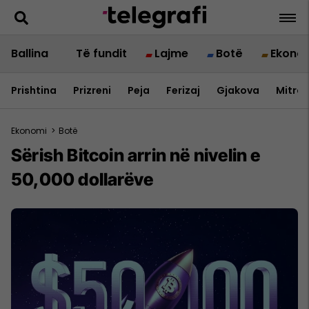
Ballina
Të fundit
Lajme
Botë
Ekono
Prishtina
Prizreni
Peja
Ferizaj
Gjakova
Mitrov
Ekonomi
>
Botë
Sërish Bitcoin arrin në nivelin e
50,000 dollarëve